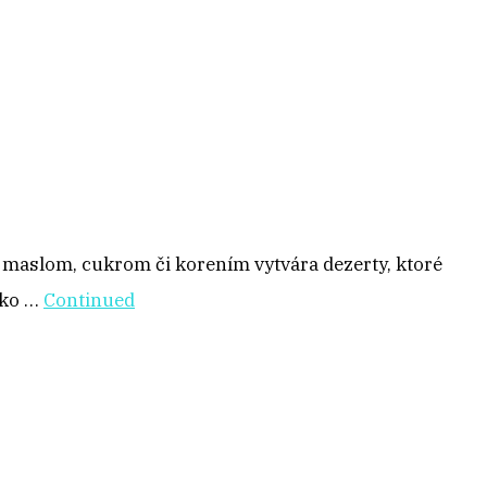
s maslom, cukrom či korením vytvára dezerty, ktoré
ako …
Continued