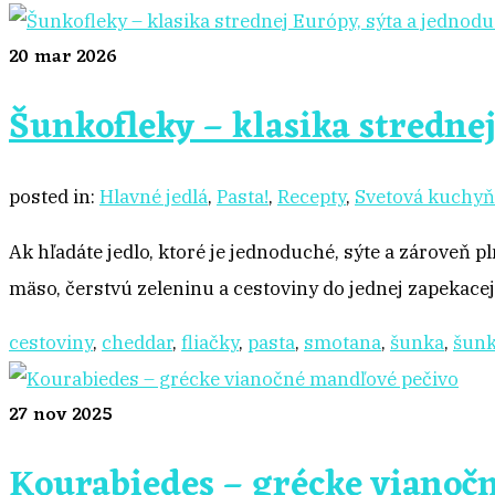
20
mar 2026
Šunkofleky – klasika stredne
posted in:
Hlavné jedlá
,
Pasta!
,
Recepty
,
Svetová kuchyň
Ak hľadáte jedlo, ktoré je jednoduché, sýte a zároveň
mäso, čerstvú zeleninu a cestoviny do jednej zapekace
cestoviny
,
cheddar
,
fliačky
,
pasta
,
smotana
,
šunka
,
šunk
27
nov 2025
Kourabiedes – grécke vianoč