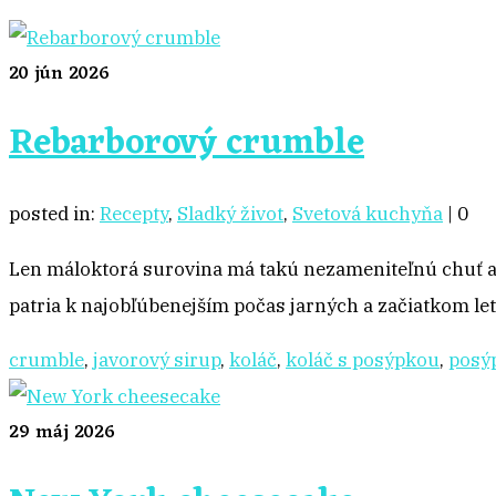
20
jún 2026
Rebarborový crumble
posted in:
Recepty
,
Sladký život
,
Svetová kuchyňa
|
0
Len máloktorá surovina má takú nezameniteľnú chuť ako
patria k najobľúbenejším počas jarných a začiatkom l
crumble
,
javorový sirup
,
koláč
,
koláč s posýpkou
,
posý
29
máj 2026