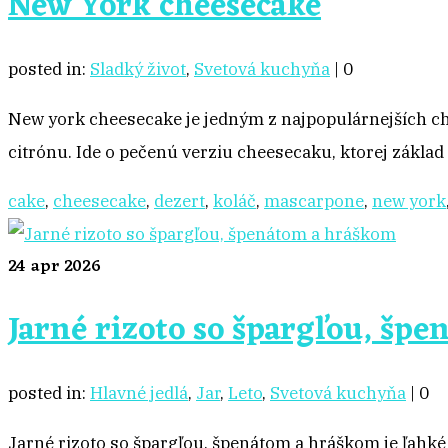
New York cheesecake
posted in:
Sladký život
,
Svetová kuchyňa
|
0
New york cheesecake je jedným z najpopulárnejších c
citrónu. Ide o pečenú verziu cheesecaku, ktorej zákl
cake
,
cheesecake
,
dezert
,
koláč
,
mascarpone
,
new york
24
apr 2026
Jarné rizoto so špargľou, šp
posted in:
Hlavné jedlá
,
Jar
,
Leto
,
Svetová kuchyňa
|
0
Jarné rizoto so špargľou, špenátom a hráškom je ľahké a