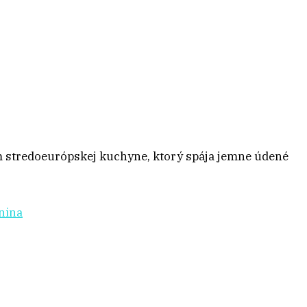
krm stredoeurópskej kuchyne, ktorý spája jemne údené
nina