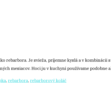
 rebarbora. Je svieža, príjemne kyslá a v kombinácii 
etných mesiacov. Hoci ju v kuchyni používame podobne 
pka
,
rebarbora
,
rebarborový koláč