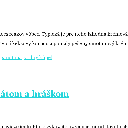
heesecakov vôbec. Typická je pre neho lahodná krémov
ad tvorí keksový korpus a pomaly pečený smotanový krém
,
smotana
,
vodný kúpeľ
enátom a hráškom
 svieže jedlo, ktoré vykúzlite už za pár minút. Rizoto a