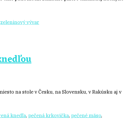
,
zeleninový vývar
knedľou
iesto na stole v Česku, na Slovensku, v Rakúsku aj v
rená knedľa
,
pečená krkovička
,
pečené mäso
,