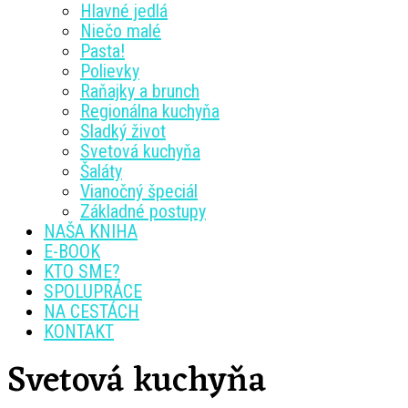
Hlavné jedlá
Niečo malé
Pasta!
Polievky
Raňajky a brunch
Regionálna kuchyňa
Sladký život
Svetová kuchyňa
Šaláty
Vianočný špeciál
Základné postupy
NAŠA KNIHA
E-BOOK
KTO SME?
SPOLUPRÁCE
NA CESTÁCH
KONTAKT
Svetová kuchyňa