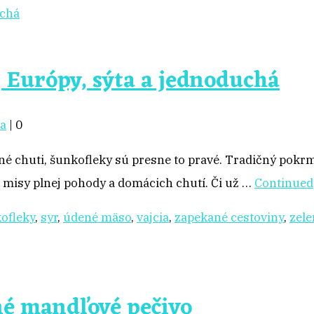
j Európy, sýta a jednoduchá
a
|
0
 plné chuti, šunkofleky sú presne to pravé. Tradičný po
j misy plnej pohody a domácich chutí. Či už …
Continued
ofleky
,
syr
,
údené mäso
,
vajcia
,
zapekané cestoviny
,
zele
né mandľové pečivo