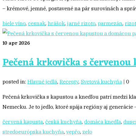
– krémové, jemné, postavené na pár surovinách a správn
biele víno
,
cesnak
,
hrášok
,
jarné rizoto
,
parmezán
,
rizo
10
apr 2026
Pečená krkovička s červenou
posted in:
Hlavné jedlá
,
Recepty
,
Svetová kuchyňa
|
0
Pečená krkovička s kapustou a knedľou patrí medzi kla
Nemecku. Je to jedlo, ktoré spája regióny aj generácie
červená kapusta
,
česká kuchyňa
,
domáca knedľa
,
duse
stredoeurópska kuchyňa
,
vepřo
,
zelo