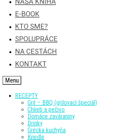
NAŠA KNIHA
E-BOOK
KTO SME?
SPOLUPRÁCE
NA CESTÁCH
KONTAKT
Menu
RECEPTY
Gril – BBQ (grilovací špeciál)
Chlieb a pečivo
Domáce zaváraniny
Drinky
Grécka kuchyňa
Knedle