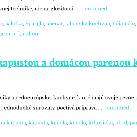
ej technike, nie na zložitosti. …
Continued
to
,
šalotka
,
Špargľa
,
špenát
,
talianska kuchyňa
,
taliansko
 kapustou a domácou parenou 
siky stredoeurópskej kuchyne, ktoré majú svoje pevné m
 – jednoduché suroviny, poctivá príprava …
Continued
ná kapusta
,
kapusta
,
knedľa
,
knedlo
,
krkovička
,
obed
,
pa