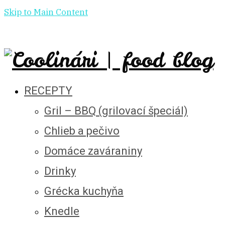
Skip to Main Content
RECEPTY
Gril – BBQ (grilovací špeciál)
Chlieb a pečivo
Domáce zaváraniny
Drinky
Grécka kuchyňa
Knedle