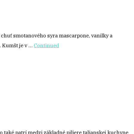
á chuť smotanového syra mascarpone, vanilky a
. Kumšt je v …
Continued
ko také patrí medzi základné piliere talianskej kuchyne