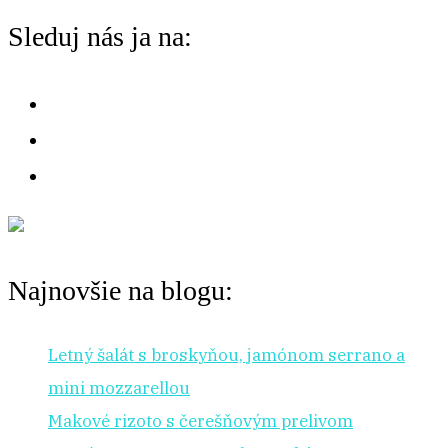
chuť
o
Sleduj nás ja na:
na:
r
:
Najnovšie na blogu:
Letný šalát s broskyňou, jamónom serrano a
mini mozzarellou
Makové rizoto s čerešňovým prelivom