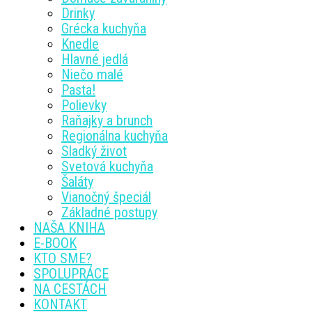
Drinky
Grécka kuchyňa
Knedle
Hlavné jedlá
Niečo malé
Pasta!
Polievky
Raňajky a brunch
Regionálna kuchyňa
Sladký život
Svetová kuchyňa
Šaláty
Vianočný špeciál
Základné postupy
NAŠA KNIHA
E-BOOK
KTO SME?
SPOLUPRÁCE
NA CESTÁCH
KONTAKT