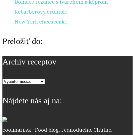
Domáce rezance s tvarohom a kôprom
Rebarborový crumble
New York cheesecake
Preložiť do:
Archív receptov
Archív
receptov
Nájdete nás aj na:
coolinari.sk | Food blog. Jednoducho. Chutne.