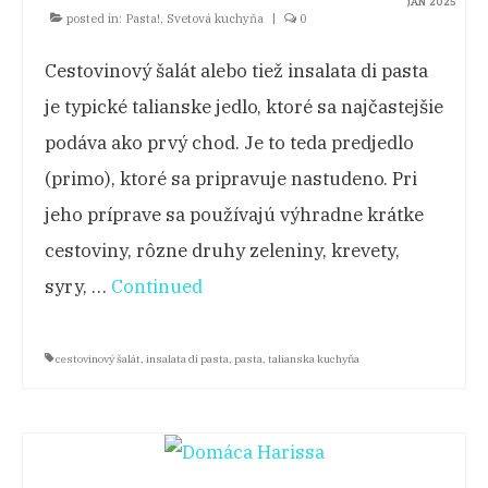
JAN 2025
posted in:
Pasta!
,
Svetová kuchyňa
|
0
Cestovinový šalát alebo tiež insalata di pasta
je typické talianske jedlo, ktoré sa najčastejšie
podáva ako prvý chod. Je to teda predjedlo
(primo), ktoré sa pripravuje nastudeno. Pri
jeho príprave sa používajú výhradne krátke
cestoviny, rôzne druhy zeleniny, krevety,
syry, …
Continued
cestovinový šalát
,
insalata di pasta
,
pasta
,
talianska kuchyňa