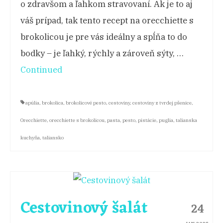
o zdravšom a ľahkom stravovaní. Ak je to aj
váš prípad, tak tento recept na orecchiette s
brokolicou je pre vás ideálny a spĺňa to do
bodky – je ľahký, rýchly a zároveň sýty, …
Continued
apúlia
,
brokolica
,
brokolicové pesto
,
cestoviny
,
cestoviny z tvrdej pšenice
,
Orecchiette
,
orecchiette s brokolicou
,
pasta
,
pesto
,
pistácie
,
puglia
,
talianska
kuchyňa
,
taliansko
Cestovinový šalát
24