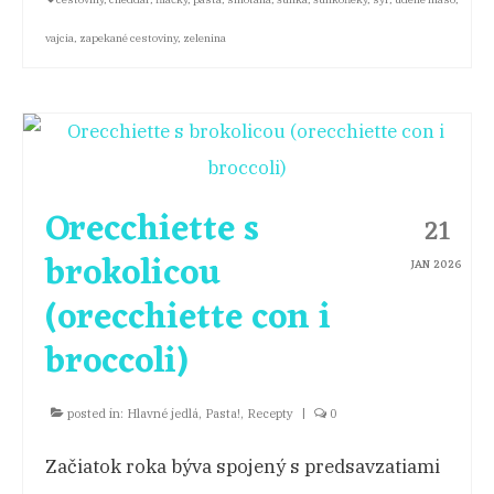
vajcia
,
zapekané cestoviny
,
zelenina
Orecchiette s
21
brokolicou
JAN 2026
(orecchiette con i
broccoli)
posted in:
Hlavné jedlá
,
Pasta!
,
Recepty
|
0
Začiatok roka býva spojený s predsavzatiami