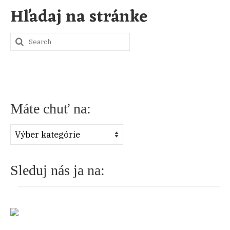
Hľadaj na stránke
S
e
a
r
Máte chuť na:
c
h
Máte
f
chuť
o
na:
Sleduj nás ja na:
r
: