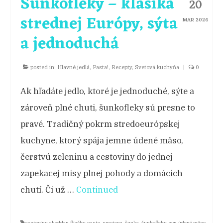
Šunkofleky – klasika
20
strednej Európy, sýta
NA CESTÁCH
MAR 2026
a jednoduchá
KONTAKT
posted in:
Hlavné jedlá
,
Pasta!
,
Recepty
,
Svetová kuchyňa
|
0
Ak hľadáte jedlo, ktoré je jednoduché, sýte a
zároveň plné chuti, šunkofleky sú presne to
pravé. Tradičný pokrm stredoeurópskej
kuchyne, ktorý spája jemne údené mäso,
čerstvú zeleninu a cestoviny do jednej
zapekacej misy plnej pohody a domácich
chutí. Či už …
Continued
cestoviny
,
cheddar
,
fliačky
,
pasta
,
smotana
,
šunka
,
šunkofleky
,
syr
,
údené mäso
,