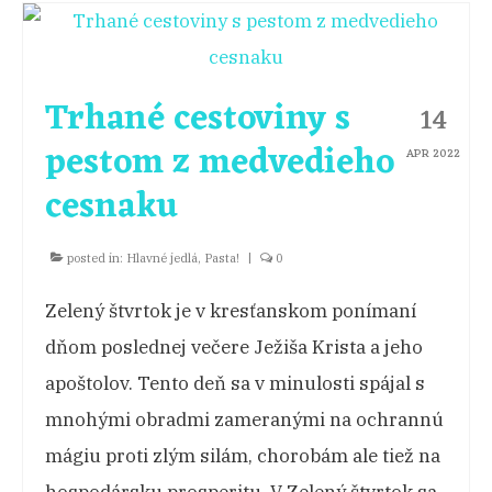
Trhané cestoviny s
14
pestom z medvedieho
APR 2022
cesnaku
posted in:
Hlavné jedlá
,
Pasta!
|
0
Zelený štvrtok je v kresťanskom ponímaní
dňom poslednej večere Ježiša Krista a jeho
apoštolov. Tento deň sa v minulosti spájal s
mnohými obradmi zameranými na ochrannú
mágiu proti zlým silám, chorobám ale tiež na