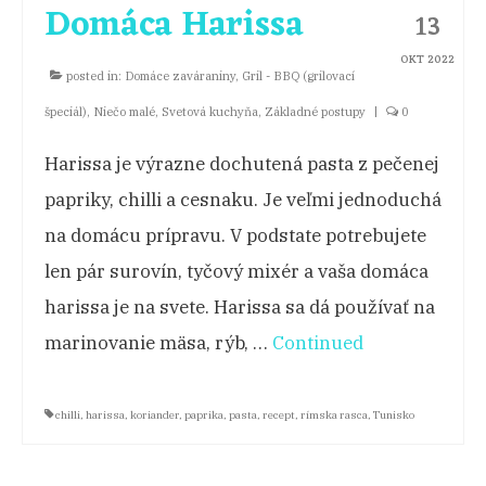
Domáca Harissa
13
OKT 2022
posted in:
Domáce zaváraniny
,
Gril - BBQ (grilovací
špeciál)
,
Niečo malé
,
Svetová kuchyňa
,
Základné postupy
|
0
Harissa je výrazne dochutená pasta z pečenej
papriky, chilli a cesnaku. Je veľmi jednoduchá
na domácu prípravu. V podstate potrebujete
len pár surovín, tyčový mixér a vaša domáca
harissa je na svete. Harissa sa dá používať na
marinovanie mäsa, rýb, …
Continued
chilli
,
harissa
,
koriander
,
paprika
,
pasta
,
recept
,
rímska rasca
,
Tunisko