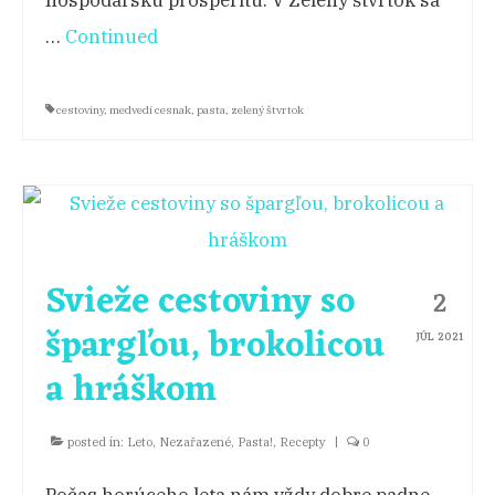
hospodársku prosperitu. V Zelený štvrtok sa
…
Continued
cestoviny
,
medvedí cesnak
,
pasta
,
zelený štvrtok
Svieže cestoviny so
2
špargľou, brokolicou
JÚL 2021
a hráškom
posted in:
Leto
,
Nezařazené
,
Pasta!
,
Recepty
|
0