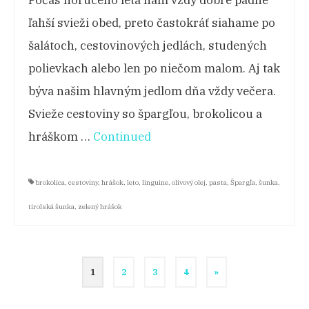
Počas horúceho leta nám vždy dobre padne
ľahší svieži obed, preto častokráť siahame po
šalátoch, cestovinových jedlách, studených
polievkach alebo len po niečom malom. Aj tak
býva našim hlavným jedlom dňa vždy večera.
Svieže cestoviny so špargľou, brokolicou a
hráškom …
Continued
brokolica
,
cestoviny
,
hrášok
,
leto
,
linguine
,
olivový olej
,
pasta
,
Špargľa
,
šunka
,
tirolská šunka
,
zelený hrášok
Stránkovanie
1
2
3
4
»
príspevkov