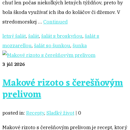
chuť len počas niekoľkých letných týždňov, preto by
bola škoda využívať ich iba do koláčov či džemov. V
stredomorskej …
Continued
letný šalát
,
šalát
,
šalát s broskyňou
,
šalát s
mozzarellou
,
šalát so šunkou
,
šunka
3
júl 2026
Makové rizoto s čerešňovým
prelivom
posted in:
Recepty
,
Sladký život
|
0
Makové rizoto s čerešňovým prelivom je recept, ktorý