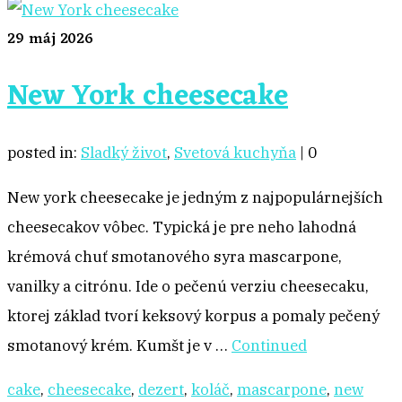
29
máj 2026
New York cheesecake
posted in:
Sladký život
,
Svetová kuchyňa
|
0
New york cheesecake je jedným z najpopulárnejších
cheesecakov vôbec. Typická je pre neho lahodná
krémová chuť smotanového syra mascarpone,
vanilky a citrónu. Ide o pečenú verziu cheesecaku,
ktorej základ tvorí keksový korpus a pomaly pečený
smotanový krém. Kumšt je v …
Continued
cake
,
cheesecake
,
dezert
,
koláč
,
mascarpone
,
new