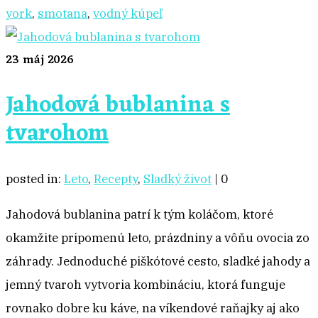
york
,
smotana
,
vodný kúpeľ
23
máj 2026
Jahodová bublanina s
tvarohom
posted in:
Leto
,
Recepty
,
Sladký život
|
0
Jahodová bublanina patrí k tým koláčom, ktoré
okamžite pripomenú leto, prázdniny a vôňu ovocia zo
záhrady. Jednoduché piškótové cesto, sladké jahody a
jemný tvaroh vytvoria kombináciu, ktorá funguje
rovnako dobre ku káve, na víkendové raňajky aj ako