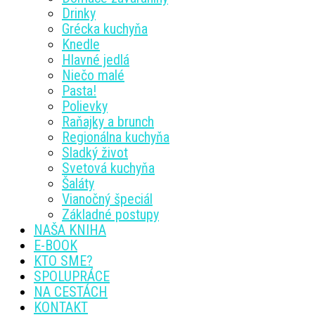
Drinky
Grécka kuchyňa
Knedle
Hlavné jedlá
Niečo malé
Pasta!
Polievky
Raňajky a brunch
Regionálna kuchyňa
Sladký život
Svetová kuchyňa
Šaláty
Vianočný špeciál
Základné postupy
NAŠA KNIHA
E-BOOK
KTO SME?
SPOLUPRÁCE
NA CESTÁCH
KONTAKT