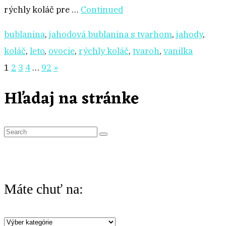
rýchly koláč pre …
Continued
bublanina
,
jahodová bublanina s tvarhom
,
jahody
,
koláč
,
leto
,
ovocie
,
rýchly koláč
,
tvaroh
,
vanilka
Stránkovanie
1
2
3
4
…
92
»
príspevkov
Hľadaj na stránke
S
e
a
r
Máte chuť na:
c
h
Máte