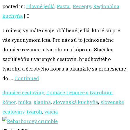
posted in:
Hlavné jedlá
,
Pasta!
,
Recepty
,
Regionálna
kuchyňa
|
0
Určite aj vy máte svoje obľúbené jedlá, ktoré sú pre
vás synonymom leta. Pre nás sú to jednoznačne
domáce rezance s tvarohom a kôprom. Stačí len
zacítiť vôňu uvarených cestovín, hrudkovitého
tvarohu a čerstvého kôpru a okamžite sa prenesieme
do …
Continued
domáce cestoviny
,
Domáce rezance s tvarohom
,
kôpor
,
múka
,
slanina
,
slovenská kuchyňa
,
slovenské
cestoviny
,
tvaroh
,
vajcia