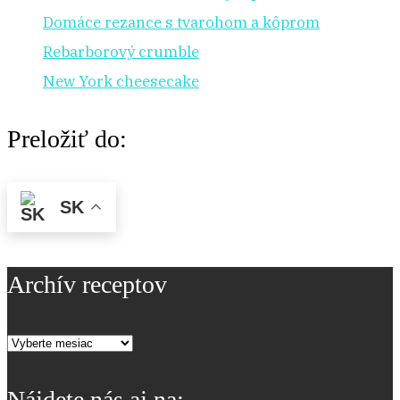
Domáce rezance s tvarohom a kôprom
Rebarborový crumble
New York cheesecake
Preložiť do:
SK
Archív receptov
Archív
receptov
Nájdete nás aj na: