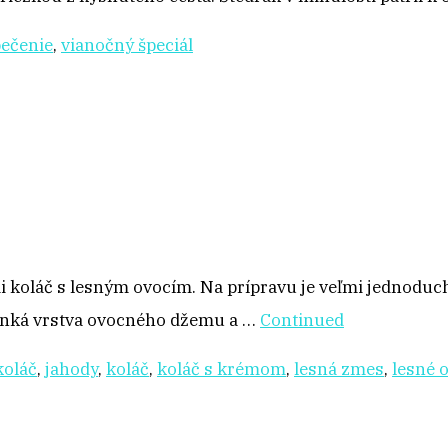
pečenie
,
vianočný špeciál
ami koláč s lesným ovocím. Na prípravu je veľmi jednodu
tenká vrstva ovocného džemu a …
Continued
koláč
,
jahody
,
koláč
,
koláč s krémom
,
lesná zmes
,
lesné 