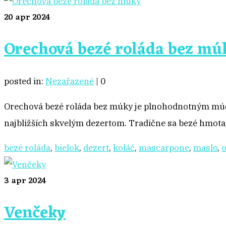
20
apr 2024
Orechová bezé roláda bez mú
posted in:
Nezařazené
|
0
Orechová bezé roláda bez múky je plnohodnotným múčnik
najbližších skvelým dezertom. Tradične sa bezé hmota
bezé roláda
,
bielok
,
dezert
,
koláč
,
mascarpone
,
maslo
,
o
3
apr 2024
Venčeky