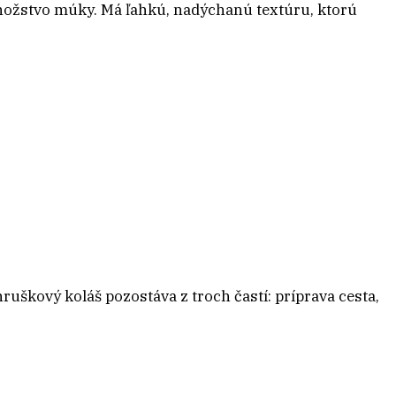
množstvo múky. Má ľahkú, nadýchanú textúru, ktorú
 hruškový koláš pozostáva z troch častí: príprava cesta,