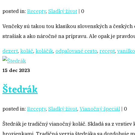
posted in:
Recepty
,
Sladký život
|
0
Venčeky sú takou tou klasikou slovenských a českých 
strašiak a ako náročné na prípravu. Ale opak je pravdou
dezert
,
koláč
,
koláčik
,
odpaľované cesto
,
recept
,
vanilk
15
dec 2023
Štedrák
posted in:
Recepty
,
Sladký život
,
Vianočný špeciál
|
0
Štedrák je tradičný vianočný koláč. Skladá sa z vrstie
hrozienkami. Tradičná verzia štedráka sa dozdobuje m