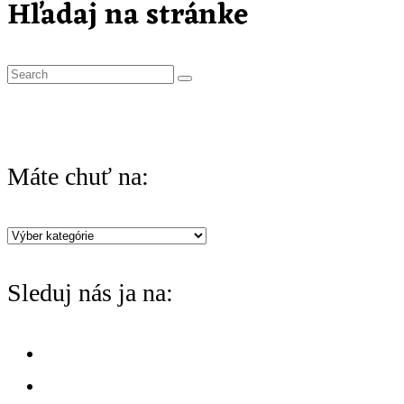
Hľadaj na stránke
S
e
a
r
Máte chuť na:
c
h
Máte
f
chuť
o
Sleduj nás ja na:
na:
r
: