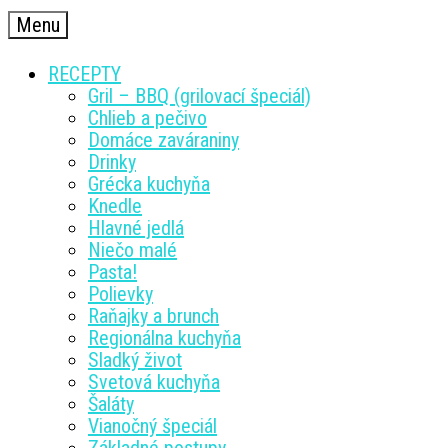
Menu
RECEPTY
Gril – BBQ (grilovací špeciál)
Chlieb a pečivo
Domáce zaváraniny
Drinky
Grécka kuchyňa
Knedle
Hlavné jedlá
Niečo malé
Pasta!
Polievky
Raňajky a brunch
Regionálna kuchyňa
Sladký život
Svetová kuchyňa
Šaláty
Vianočný špeciál