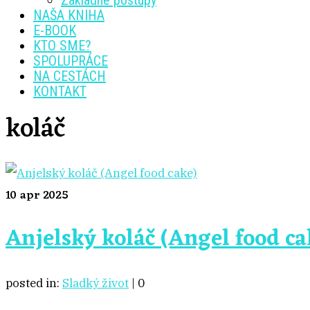
Základné postupy
NAŠA KNIHA
E-BOOK
KTO SME?
SPOLUPRÁCE
NA CESTÁCH
KONTAKT
koláč
10
apr 2025
Anjelský koláč (Angel food ca
posted in:
Sladký život
|
0