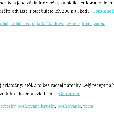
merike a jeho základné zložky sú bielka, cukor a malé 
čite odvážte. Potrebujete ich 200 g a i keď …
Continued
oláč
,
koláč k čaju
,
koláč ku káve
,
ovocie
,
torta
,
vajcia
j sviatočný) stôl, a to bez väčšej námahy. Celý recept na
vu tohto dezertu zvládli čo …
Continued
,
oriešky
,
pošírované hrušky
,
pošírovanie
,
torta