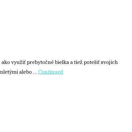
o využiť prebytočné bielka a tiež potešiť svojich
amletými alebo …
Continued