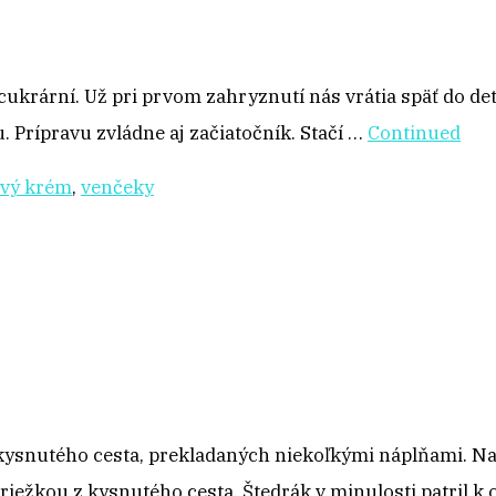
cukrární. Už pri prvom zahryznutí nás vrátia späť do d
. Prípravu zvládne aj začiatočník. Stačí …
Continued
ový krém
,
venčeky
v kysnutého cesta, prekladaných niekoľkými náplňami. Na
riežkou z kysnutého cesta. Štedrák v minulosti patril 