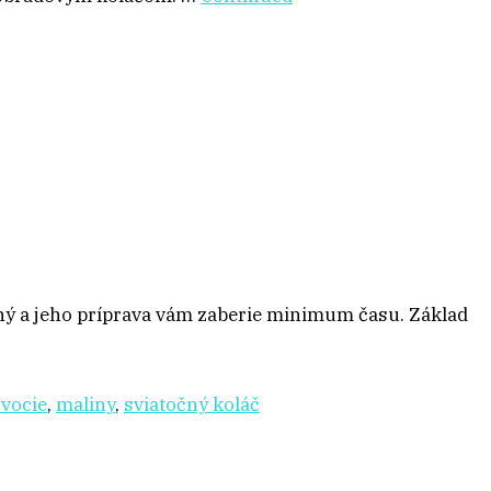
chý a jeho príprava vám zaberie minimum času. Základ
ovocie
,
maliny
,
sviatočný koláč