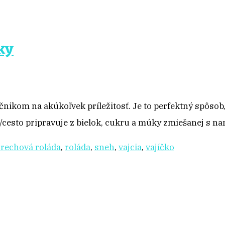
ky
om na akúkoľvek príležitosť. Je to perfektný spôsob, ak
/cesto pripravuje z bielok, cukru a múky zmiešanej s n
rechová roláda
,
roláda
,
sneh
,
vajcia
,
vajíčko