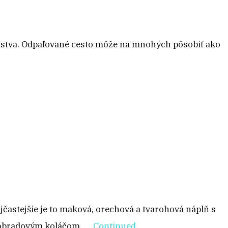
etstva. Odpaľované cesto môže na mnohých pôsobiť ako
jčastejšie je to maková, orechová a tvarohová náplň s
k obradovým koláčom. …
Continued