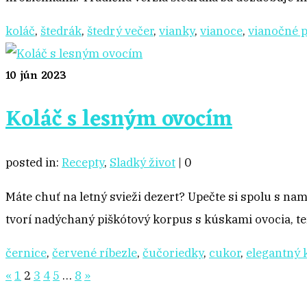
koláč
,
štedrák
,
štedrý večer
,
vianky
,
vianoce
,
vianočné 
10
jún 2023
Koláč s lesným ovocím
posted in:
Recepty
,
Sladký život
|
0
Máte chuť na letný svieži dezert? Upečte si spolu s n
tvorí nadýchaný piškótový korpus s kúskami ovocia, 
černice
,
červené ríbezle
,
čučoriedky
,
cukor
,
elegantný 
Stránkovanie
«
1
2
3
4
5
…
8
»
príspevkov