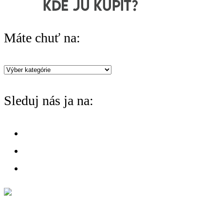
Máte chuť na:
Máte
chuť
Sleduj nás ja na:
na: