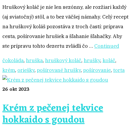
Hruškový koláč je nie len sezónny, ale rozžiari každý
(aj sviatočný) stôl, a to bez väčšej námahy. Celý recept
na hruškový koláš pozostáva z troch častí: príprava
cesta, pošírovanie hrušiek a šľahanie šľahačky. Aby
ste prípravu tohto dezertu zvládli čo …
Continued
čokoláda
,
hruška
,
hruškový koláč
,
hrušky
,
koláč
,
krém
,
oriešky
,
pošírované hrušky
,
pošírovanie
,
torta
26
okt 2023
Krém z pečenej tekvice
hokkaido s goudou