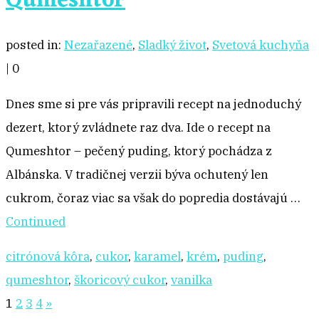
Qumeshtor
posted in:
Nezařazené
,
Sladký život
,
Svetová kuchyňa
|
0
Dnes sme si pre vás pripravili recept na jednoduchý
dezert, ktorý zvládnete raz dva. Ide o recept na
Qumeshtor – pečený puding, ktorý pochádza z
Albánska. V tradičnej verzii býva ochutený len
cukrom, čoraz viac sa však do popredia dostávajú …
Continued
citrónová kôra
,
cukor
,
karamel
,
krém
,
puding
,
qumeshtor
,
škoricový cukor
,
vanilka
Stránkovanie
1
2
3
4
»