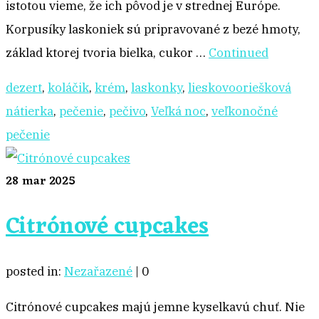
istotou vieme, že ich pôvod je v strednej Európe.
Korpusíky laskoniek sú pripravované z bezé hmoty,
základ ktorej tvoria bielka, cukor …
Continued
dezert
,
koláčik
,
krém
,
laskonky
,
lieskovooriešková
nátierka
,
pečenie
,
pečivo
,
Veľká noc
,
veľkonočné
pečenie
28
mar 2025
Citrónové cupcakes
posted in:
Nezařazené
|
0
Citrónové cupcakes majú jemne kyselkavú chuť. Nie