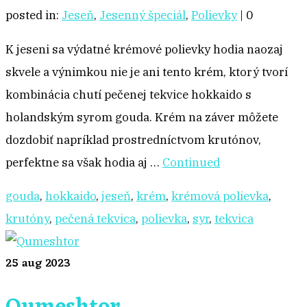
posted in:
Jeseň
,
Jesenný špeciál
,
Polievky
|
0
K jeseni sa výdatné krémové polievky hodia naozaj
skvele a výnimkou nie je ani tento krém, ktorý tvorí
kombinácia chutí pečenej tekvice hokkaido s
holandským syrom gouda. Krém na záver môžete
dozdobiť napríklad prostredníctvom krutónov,
perfektne sa však hodia aj …
Continued
gouda
,
hokkaido
,
jeseň
,
krém
,
krémová polievka
,
krutóny
,
pečená tekvica
,
polievka
,
syr
,
tekvica
25
aug 2023