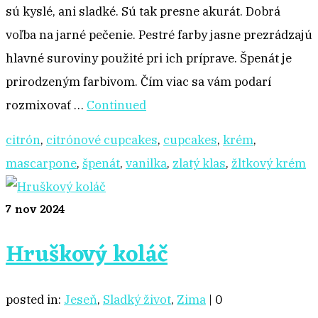
sú kyslé, ani sladké. Sú tak presne akurát. Dobrá
voľba na jarné pečenie. Pestré farby jasne prezrádzajú
hlavné suroviny použité pri ich príprave. Špenát je
prirodzeným farbivom. Čím viac sa vám podarí
rozmixovať …
Continued
citrón
,
citrónové cupcakes
,
cupcakes
,
krém
,
mascarpone
,
špenát
,
vanilka
,
zlatý klas
,
žltkový krém
7
nov 2024
Hruškový koláč
posted in:
Jeseň
,
Sladký život
,
Zima
|
0