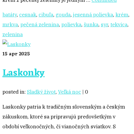
krém z pečenej zeleniny je jedným …
Continued
batáty
,
cesnak
,
cibuľa
,
gouda
,
jesenná polievka
,
krém
,
mrkva
,
pečená zelenina
,
polievka
,
šunka
,
syr
,
tekvica
,
zelenina
15
apr 2025
Laskonky
posted in:
Sladký život
,
Veľká noc
|
0
Laskonky patria k tradičným slovenským a českým
zákuskom, ktoré sa pripravujú predovšetkým v
období veľkonočných, či vianočných sviatkov. S