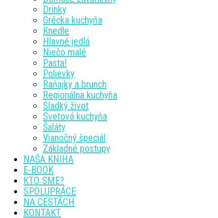
Drinky
Grécka kuchyňa
Knedle
Hlavné jedlá
Niečo malé
Pasta!
Polievky
Raňajky a brunch
Regionálna kuchyňa
Sladký život
Svetová kuchyňa
Šaláty
Vianočný špeciál
Základné postupy
NAŠA KNIHA
E-BOOK
KTO SME?
SPOLUPRÁCE
NA CESTÁCH
KONTAKT