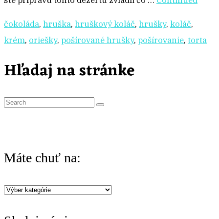
ste prípravu tohto dezertu zvládli čo …
Continued
čokoláda
,
hruška
,
hruškový koláč
,
hrušky
,
koláč
,
krém
,
oriešky
,
pošírované hrušky
,
pošírovanie
,
torta
Hľadaj na stránke
S
e
a
r
Máte chuť na:
c
h
Máte
f
chuť
o