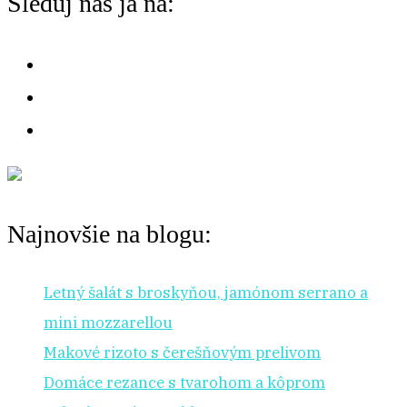
Sleduj nás ja na:
na:
r
:
Najnovšie na blogu:
Letný šalát s broskyňou, jamónom serrano a
mini mozzarellou
Makové rizoto s čerešňovým prelivom
Domáce rezance s tvarohom a kôprom