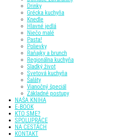
Drinky
Grécka kuchyňa
Knedle
Hlavné jedlá
Niečo malé
Pasta!
Polievky
Raňajky a brunch
Regionálna kuchyňa
Sladký život
Svetová kuchyňa
Šaláty
Vianočný špeciál
Základné postupy
NAŠA KNIHA
E-BOOK
KTO SME?
SPOLUPRÁCE
NA CESTÁCH
KONTAKT