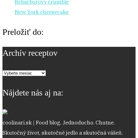
Rebarborový crumble
New York cheesecake
Preložiť do:
Archív receptov
Archív
receptov
Nájdete nás aj na:
coolinari.sk | Food blog. Jednoducho. Chutne.
Skutočný život, skutočné jedlo a skutočná vášeň.