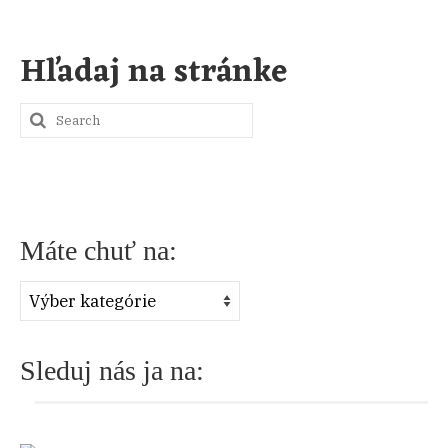
Hľadaj na stránke
S
e
a
r
Máte chuť na:
c
h
Máte
f
chuť
o
na:
Sleduj nás ja na:
r
: