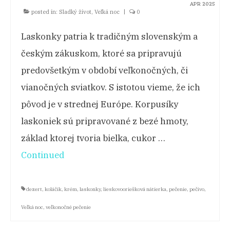
APR 2025
posted in:
Sladký život
,
Veľká noc
|
0
NA CESTÁCH
Laskonky patria k tradičným slovenským a
KONTAKT
českým zákuskom, ktoré sa pripravujú
predovšetkým v období veľkonočných, či
vianočných sviatkov. S istotou vieme, že ich
pôvod je v strednej Európe. Korpusíky
laskoniek sú pripravované z bezé hmoty,
základ ktorej tvoria bielka, cukor …
Continued
dezert
,
koláčik
,
krém
,
laskonky
,
lieskovooriešková nátierka
,
pečenie
,
pečivo
,
Veľká noc
,
veľkonočné pečenie