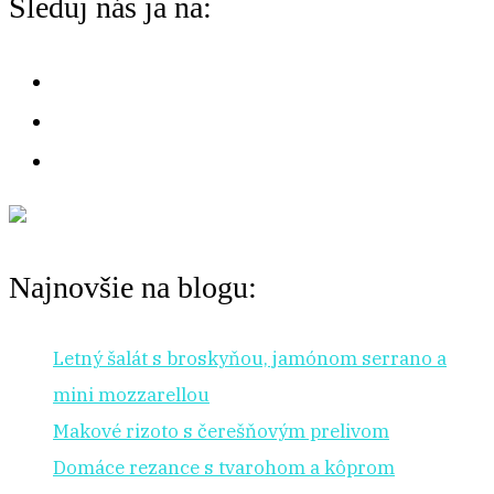
Sleduj nás ja na:
na:
r
:
Najnovšie na blogu:
Letný šalát s broskyňou, jamónom serrano a
mini mozzarellou
Makové rizoto s čerešňovým prelivom
Domáce rezance s tvarohom a kôprom