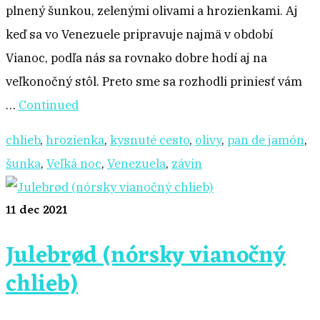
plnený šunkou, zelenými olivami a hrozienkami. Aj
keď sa vo Venezuele pripravuje najmä v období
Vianoc, podľa nás sa rovnako dobre hodí aj na
veľkonočný stôl. Preto sme sa rozhodli priniesť vám
…
Continued
chlieb
,
hrozienka
,
kysnuté cesto
,
olivy
,
pan de jamón
,
šunka
,
Veľká noc
,
Venezuela
,
závin
11
dec 2021
Julebrød (nórsky vianočný
chlieb)