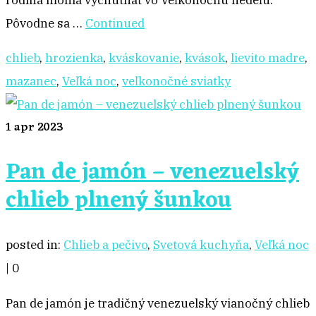
rodina mohla vychutnať vo Veľkonočnú nedeľu.
Pôvodne sa …
Continued
chlieb
,
hrozienka
,
kváskovanie
,
kvások
,
lievito madre
,
mazanec
,
Veľká noc
,
veľkonočné sviatky
1
apr 2023
Pan de jamón – venezuelský
chlieb plnený šunkou
posted in:
Chlieb a pečivo
,
Svetová kuchyňa
,
Veľká noc
|
0
Pan de jamón je tradičný venezuelský vianočný chlieb