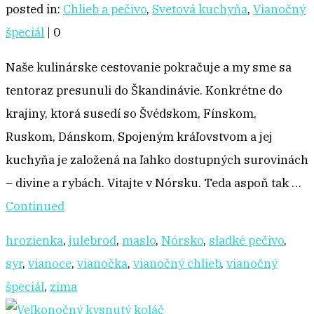
posted in:
Chlieb a pečivo
,
Svetová kuchyňa
,
Vianočný
špeciál
|
0
Naše kulinárske cestovanie pokračuje a my sme sa
tentoraz presunuli do Škandinávie. Konkrétne do
krajiny, ktorá susedí so Švédskom, Fínskom,
Ruskom, Dánskom, Spojeným kráľovstvom a jej
kuchyňa je založená na ľahko dostupných surovinách
– divine a rybách. Vitajte v Nórsku. Teda aspoň tak …
Continued
hrozienka
,
julebrod
,
maslo
,
Nórsko
,
sladké pečivo
,
syr
,
vianoce
,
vianočka
,
vianočný chlieb
,
vianočný
špeciál
,
zima