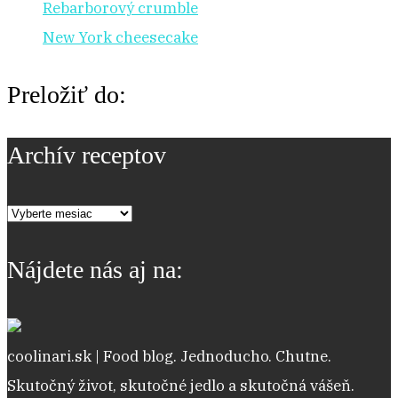
Rebarborový crumble
New York cheesecake
Preložiť do:
Archív receptov
Archív
receptov
Nájdete nás aj na:
coolinari.sk | Food blog. Jednoducho. Chutne.
Skutočný život, skutočné jedlo a skutočná vášeň.