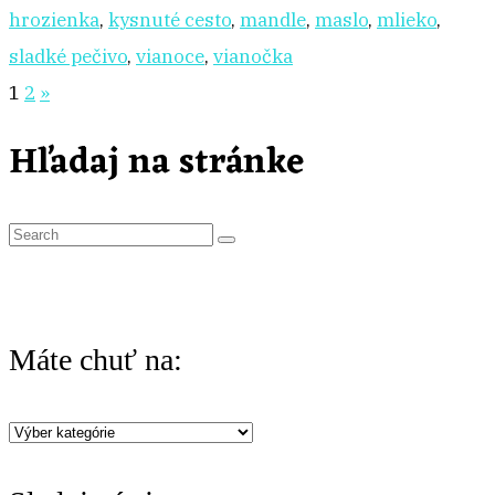
hrozienka
,
kysnuté cesto
,
mandle
,
maslo
,
mlieko
,
sladké pečivo
,
vianoce
,
vianočka
Stránkovanie
1
2
»
príspevkov
Hľadaj na stránke
S
e
a
r
Máte chuť na:
c
h
Máte
f
chuť
o