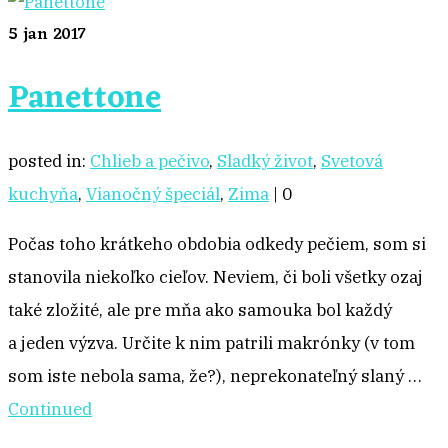
5
jan 2017
Panettone
posted in:
Chlieb a pečivo
,
Sladký život
,
Svetová
kuchyňa
,
Vianočný špeciál
,
Zima
|
0
Počas toho krátkeho obdobia odkedy pečiem, som si
stanovila niekoľko cieľov. Neviem, či boli všetky ozaj
také zložité, ale pre mňa ako samouka bol každý
a jeden výzva. Určite k nim patrili makrónky (v tom
som iste nebola sama, že?), neprekonateľný slaný …
Continued