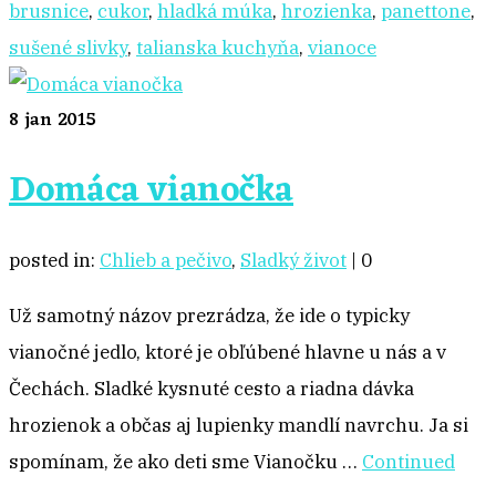
brusnice
,
cukor
,
hladká múka
,
hrozienka
,
panettone
,
sušené slivky
,
talianska kuchyňa
,
vianoce
8
jan 2015
Domáca vianočka
posted in:
Chlieb a pečivo
,
Sladký život
|
0
Už samotný názov prezrádza, že ide o typicky
vianočné jedlo, ktoré je obľúbené hlavne u nás a v
Čechách. Sladké kysnuté cesto a riadna dávka
hrozienok a občas aj lupienky mandlí navrchu. Ja si
spomínam, že ako deti sme Vianočku …
Continued