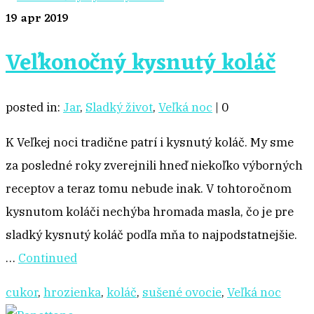
19
apr 2019
Veľkonočný kysnutý koláč
posted in:
Jar
,
Sladký život
,
Veľká noc
|
0
K Veľkej noci tradične patrí i kysnutý koláč. My sme
za posledné roky zverejnili hneď niekoľko výborných
receptov a teraz tomu nebude inak. V tohtoročnom
kysnutom koláči nechýba hromada masla, čo je pre
sladký kysnutý koláč podľa mňa to najpodstatnejšie.
…
Continued
cukor
,
hrozienka
,
koláč
,
sušené ovocie
,
Veľká noc