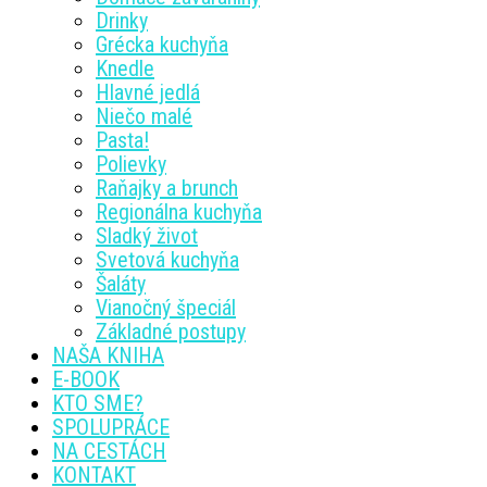
Drinky
Grécka kuchyňa
Knedle
Hlavné jedlá
Niečo malé
Pasta!
Polievky
Raňajky a brunch
Regionálna kuchyňa
Sladký život
Svetová kuchyňa
Šaláty
Vianočný špeciál
Základné postupy
NAŠA KNIHA
E-BOOK
KTO SME?
SPOLUPRÁCE
NA CESTÁCH
KONTAKT