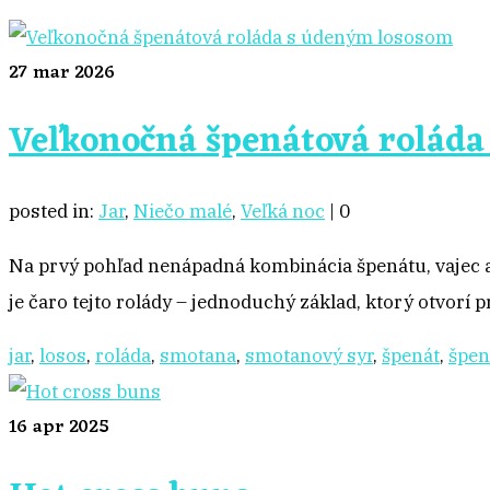
27
mar 2026
Veľkonočná špenátová roláda
posted in:
Jar
,
Niečo malé
,
Veľká noc
|
0
Na prvý pohľad nenápadná kombinácia špenátu, vajec a 
je čaro tejto rolády – jednoduchý základ, ktorý otvorí 
jar
,
losos
,
roláda
,
smotana
,
smotanový syr
,
špenát
,
špen
16
apr 2025