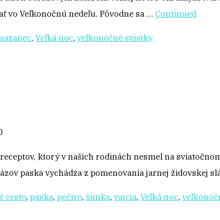
tnať vo Veľkonočnú nedeľu. Pôvodne sa …
Continued
mazanec
,
Veľká noc
,
veľkonočné sviatky
0
 receptov, ktorý v našich rodinách nesmel na sviatočnom
ov paska vychádza z pomenovania jarnej židovskej sl
é cesto
,
paska
,
pečivo
,
šunka
,
vajcia
,
Veľká noc
,
veľkonočn