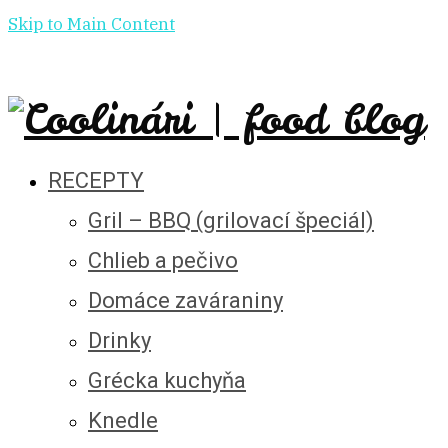
Skip to Main Content
RECEPTY
Gril – BBQ (grilovací špeciál)
Chlieb a pečivo
Domáce zaváraniny
Drinky
Grécka kuchyňa
Knedle