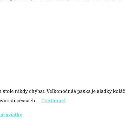
 stole nikdy chýbať. Veľkonočnáá paska je sladký koláč
ávnosti péssach …
Continued
é sviatky