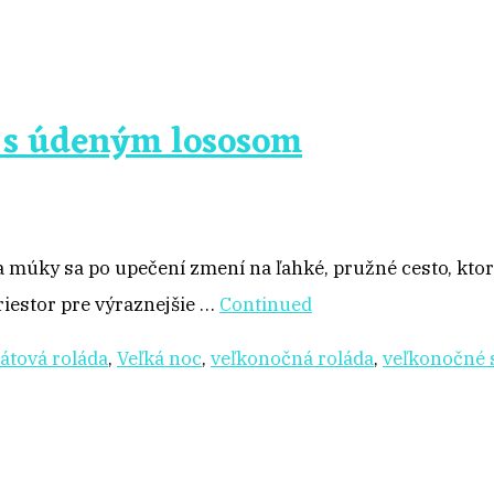
 s údeným lososom
múky sa po upečení zmení na ľahké, pružné cesto, ktoré
priestor pre výraznejšie …
Continued
átová roláda
,
Veľká noc
,
veľkonočná roláda
,
veľkonočné 