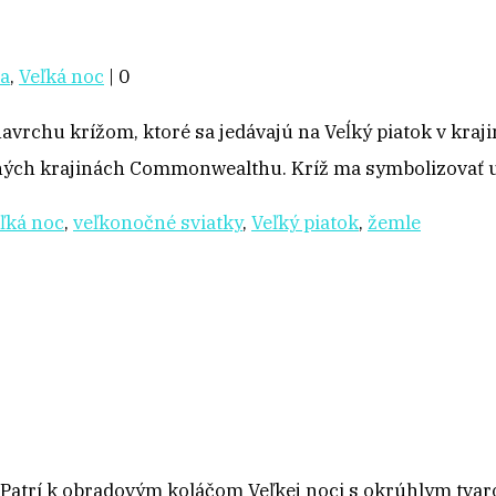
a
,
Veľká noc
|
0
vrchu krížom, ktoré sa jedávajú na Veĺký piatok v kraji
mnohých krajinách Commonwealthu. Kríž ma symbolizovať
ľká noc
,
veľkonočné sviatky
,
Veľký piatok
,
žemle
 Patrí k obradovým koláčom Veľkej noci s okrúhlym tva