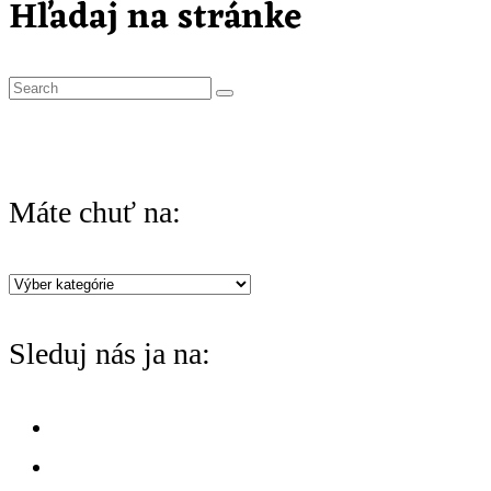
Hľadaj na stránke
S
e
a
r
Máte chuť na:
c
h
Máte
f
chuť
o
Sleduj nás ja na:
na:
r
: