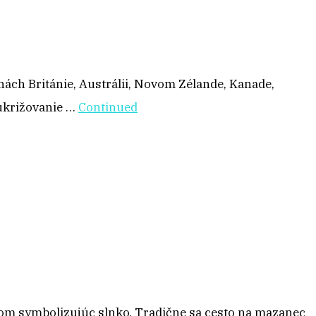
nách Británie, Austrálii, Novom Zélande, Kanade,
 ukrižovanie …
Continued
rom symbolizujúc slnko. Tradične sa cesto na mazanec