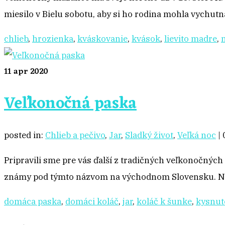
miesilo v Bielu sobotu, aby si ho rodina mohla vychu
chlieb
,
hrozienka
,
kváskovanie
,
kvások
,
lievito madre
,
11
apr 2020
Veľkonočná paska
posted in:
Chlieb a pečivo
,
Jar
,
Sladký život
,
Veľká noc
|
Pripravili sme pre vás ďalší z tradičných veľkonočných
známy pod týmto názvom na východnom Slovensku. Náz
domáca paska
,
domáci koláč
,
jar
,
koláč k šunke
,
kysnut