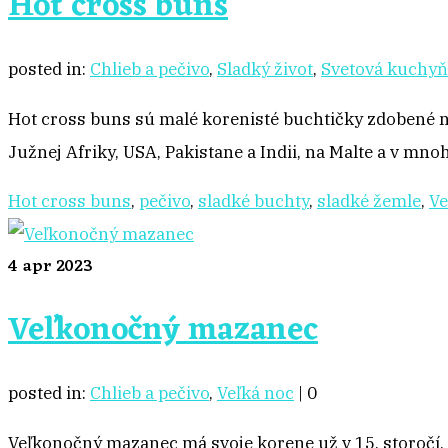
Hot cross buns
posted in:
Chlieb a pečivo
,
Sladký život
,
Svetová kuchyň
Hot cross buns sú malé korenisté buchtičky zdobené na
Južnej Afriky, USA, Pakistane a Indii, na Malte a v 
Hot cross buns
,
pečivo
,
sladké buchty
,
sladké žemle
,
Ve
4
apr 2023
Veľkonočný mazanec
posted in:
Chlieb a pečivo
,
Veľká noc
|
0
Veľkonočný mazanec má svoje korene už v 15. storočí.