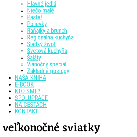
Hlavné jedlá
Niečo malé
Pasta!
Polievky
Raňajky a brunch
Regionálna kuchyňa
Sladký život
Svetová kuchyňa
Šaláty
Vianočný špeciál
Základné postupy
NAŠA KNIHA
E-BOOK
KTO SME?
SPOLUPRÁCE
NA CESTÁCH
KONTAKT
veľkonočné sviatky