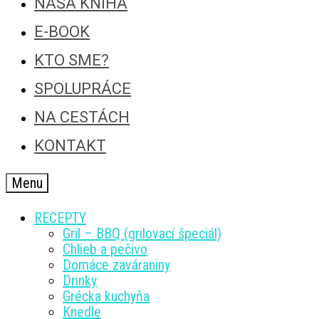
NAŠA KNIHA
E-BOOK
KTO SME?
SPOLUPRÁCE
NA CESTÁCH
KONTAKT
Menu
RECEPTY
Gril – BBQ (grilovací špeciál)
Chlieb a pečivo
Domáce zaváraniny
Drinky
Grécka kuchyňa
Knedle