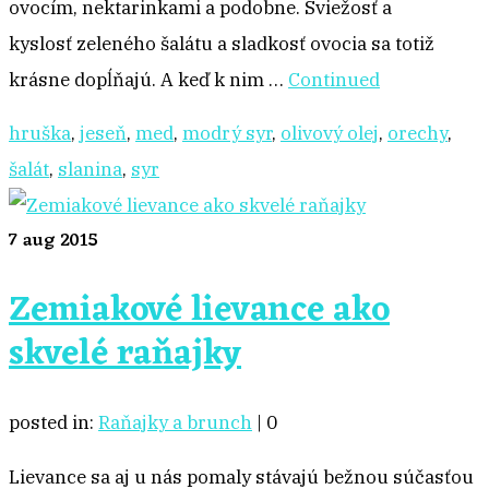
ovocím, nektarinkami a podobne. Sviežosť a
kyslosť zeleného šalátu a sladkosť ovocia sa totiž
krásne dopĺňajú. A keď k nim …
Continued
hruška
,
jeseň
,
med
,
modrý syr
,
olivový olej
,
orechy
,
šalát
,
slanina
,
syr
7
aug 2015
Zemiakové lievance ako
skvelé raňajky
posted in:
Raňajky a brunch
|
0
Lievance sa aj u nás pomaly stávajú bežnou súčasťou