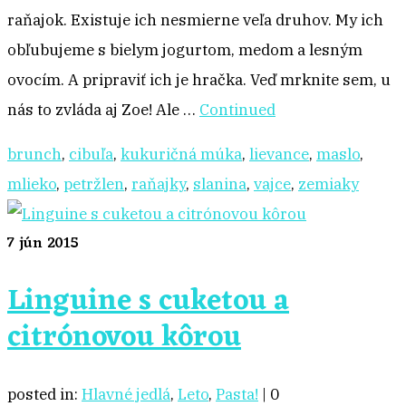
raňajok. Existuje ich nesmierne veľa druhov. My ich
obľubujeme s bielym jogurtom, medom a lesným
ovocím. A pripraviť ich je hračka. Veď mrknite sem, u
nás to zvláda aj Zoe! Ale …
Continued
brunch
,
cibuľa
,
kukuričná múka
,
lievance
,
maslo
,
mlieko
,
petržlen
,
raňajky
,
slanina
,
vajce
,
zemiaky
7
jún 2015
Linguine s cuketou a
citrónovou kôrou
posted in:
Hlavné jedlá
,
Leto
,
Pasta!
|
0