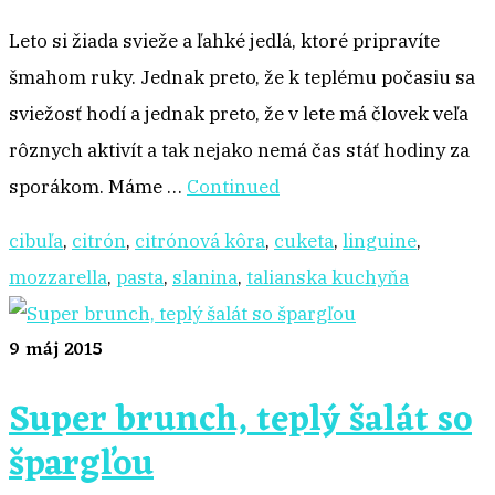
Leto si žiada svieže a ľahké jedlá, ktoré pripravíte
šmahom ruky. Jednak preto, že k teplému počasiu sa
sviežosť hodí a jednak preto, že v lete má človek veľa
rôznych aktivít a tak nejako nemá čas stáť hodiny za
sporákom. Máme …
Continued
cibuľa
,
citrón
,
citrónová kôra
,
cuketa
,
linguine
,
mozzarella
,
pasta
,
slanina
,
talianska kuchyňa
9
máj 2015
Super brunch, teplý šalát so
špargľou