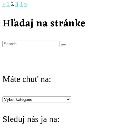
Stránkovanie
«
1
2
3
4
»
príspevkov
Hľadaj na stránke
S
e
a
r
Máte chuť na:
c
h
Máte
f
chuť
o
Sleduj nás ja na:
na:
r
: