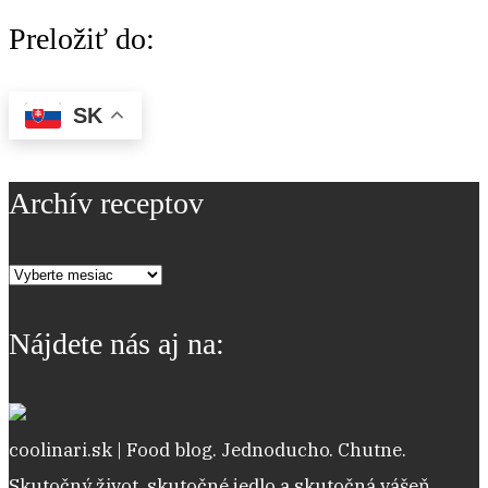
Preložiť do:
SK
Archív receptov
Archív
receptov
Nájdete nás aj na:
coolinari.sk | Food blog. Jednoducho. Chutne.
Skutočný život, skutočné jedlo a skutočná vášeň.