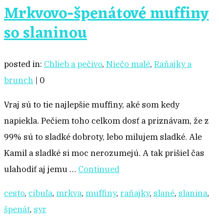
Mrkvovo-špenátové muffiny
so slaninou
posted in:
Chlieb a pečivo
,
Niečo malé
,
Raňajky a
brunch
|
0
Vraj sú to tie najlepšie muffiny, aké som kedy
napiekla. Pečiem toho celkom dosť a priznávam, že z
99% sú to sladké dobroty, lebo milujem sladké. Ale
Kamil a sladké si moc nerozumejú. A tak prišiel čas
ulahodiť aj jemu …
Continued
cesto
,
cibuľa
,
mrkva
,
muffiny
,
raňajky
,
slané
,
slanina
,
špenát
,
syr