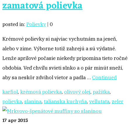
zamatová polievka
posted in:
Polievky
|
0
Krémové polievky si najviac vychutnám na jeseň,
alebo v zime. Výborne totiž zahrejú a sú výdatné.
Lenže aprílové počasie niekedy pripomína tieto ročné
obdobia. Veď chvíľu svieti slnko a o pár minút sneží,
aby sa neskôr zdvihol vietor a padla …
Continued
karfiol
,
krémová polievka
,
olivový olej
,
pažítka
,
polievka
,
slanina
,
talianska kuchyňa
,
vellutata
,
zeler
17
apr 2015