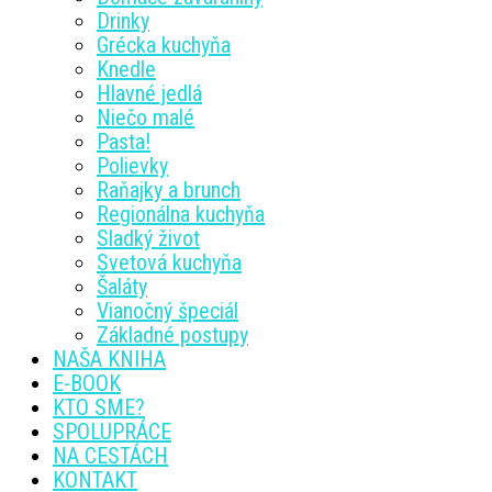
Drinky
Grécka kuchyňa
Knedle
Hlavné jedlá
Niečo malé
Pasta!
Polievky
Raňajky a brunch
Regionálna kuchyňa
Sladký život
Svetová kuchyňa
Šaláty
Vianočný špeciál
Základné postupy
NAŠA KNIHA
E-BOOK
KTO SME?
SPOLUPRÁCE
NA CESTÁCH
KONTAKT