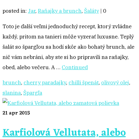
posted in:
Jar
,
Raňajky a brunch
,
Šaláty
|
0
Toto je ďalší veľmi jednoduchý recept, ktorý zvládne
každý, pritom na tanieri môže vyzerať luxusne. Teplý
šalát so špargľou sa hodí skôr ako bohatý brunch, ale
nič vám nebráni, aby ste si ho pripravili na raňajky,
obed, alebo večeru. A …
Continued
brunch
,
cherry paradajky
,
chilli špenát
,
olivový olej
,
slanina
,
Špargľa
21
apr 2015
Karfiolová Vellutata, alebo