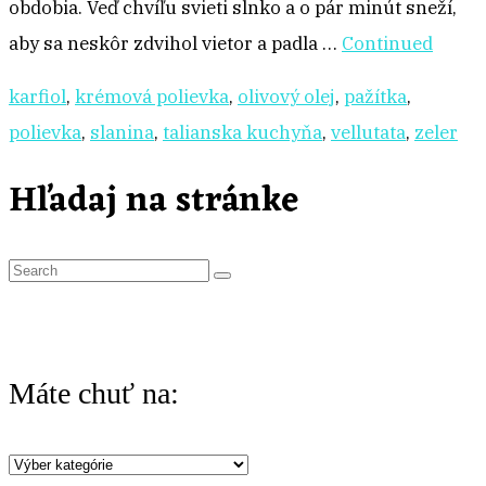
obdobia. Veď chvíľu svieti slnko a o pár minút sneží,
aby sa neskôr zdvihol vietor a padla …
Continued
karfiol
,
krémová polievka
,
olivový olej
,
pažítka
,
polievka
,
slanina
,
talianska kuchyňa
,
vellutata
,
zeler
Hľadaj na stránke
S
e
a
r
Máte chuť na:
c
h
Máte
f