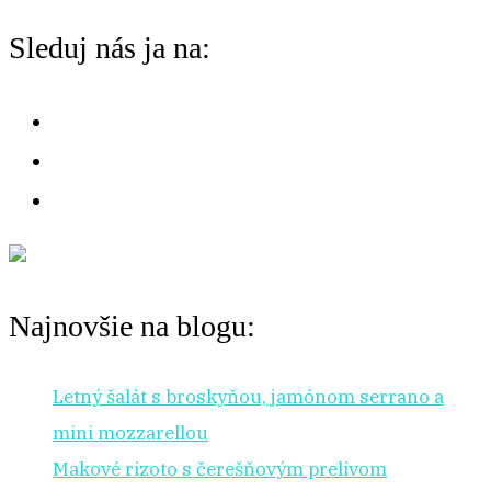
chuť
o
Sleduj nás ja na:
na:
r
:
Najnovšie na blogu:
Letný šalát s broskyňou, jamónom serrano a
mini mozzarellou
Makové rizoto s čerešňovým prelivom