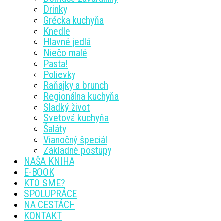
Drinky
Grécka kuchyňa
Knedle
Hlavné jedlá
Niečo malé
Pasta!
Polievky
Raňajky a brunch
Regionálna kuchyňa
Sladký život
Svetová kuchyňa
Šaláty
Vianočný špeciál
Základné postupy
NAŠA KNIHA
E-BOOK
KTO SME?
SPOLUPRÁCE
NA CESTÁCH
KONTAKT