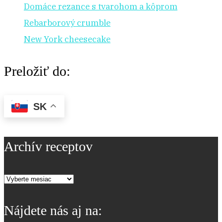
Domáce rezance s tvarohom a kôprom
Rebarborový crumble
New York cheesecake
Preložiť do:
SK
Archív receptov
Archív
receptov
Nájdete nás aj na: