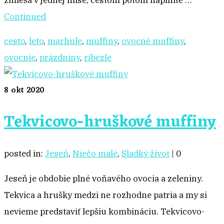
zmieša v jednej mise, cestom potom naplníte …
Continued
cesto
,
leto
,
marhule
,
muffiny
,
ovocné muffiny
,
ovocnie
,
prázdniny
,
ríbezle
8
okt 2020
Tekvicovo-hruškové muffiny
posted in:
Jeseň
,
Niečo malé
,
Sladký život
|
0
Jeseň je obdobie plné voňavého ovocia a zeleniny.
Tekvica a hrušky medzi ne rozhodne patria a my si
nevieme predstaviť lepšiu kombináciu. Tekvicovo-