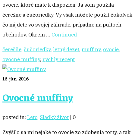
ovocie, ktoré máte k dispozícii. Ja som použila
čerešne a čučoriedky. Vy však môžete použiť čokoľvek
čo nájdete vo svojej záhrade, prípadne na pultoch
obchodov. Okrem …
Continued
čerešňe
,
čučoriedky
,
letný dezet
,
muffiny
,
ovocie
,
ovocné muffiny
,
rýchly recept
16
jún 2016
Ovocné muffiny
posted in:
Leto
,
Sladký život
|
0
Zvýšilo sa mi nejaké to ovocie zo zdobenia torty, a tak