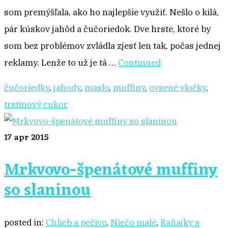
som premýšľala, ako ho najlepšie využiť. Nešlo o kilá,
pár kúskov jahôd a čučoriedok. Dve hrste, ktoré by
som bez problémov zvládla zjesť len tak, počas jednej
reklamy. Lenže to už je tá …
Continued
čučoriedky
,
jahody
,
maslo
,
muffiny
,
ovsené vločky
,
trstinový cukor
17
apr 2015
Mrkvovo-špenátové muffiny
so slaninou
posted in:
Chlieb a pečivo
,
Niečo malé
,
Raňajky a