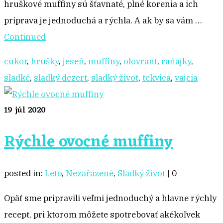
hruškové muffiny sú šťavnaté, plné korenia a ich
príprava je jednoduchá a rýchla. A ak by sa vám …
Continued
cukor
,
hrušky
,
jeseň
,
muffiny
,
olovrant
,
raňajky
,
sladké
,
sladký dezert
,
sladký život
,
tekvica
,
vajcia
19
júl 2020
Rýchle ovocné muffiny
posted in:
Leto
,
Nezařazené
,
Sladký život
|
0
Opäť sme pripravili veľmi jednoduchý a hlavne rýchly
recept, pri ktorom môžete spotrebovať akékoľvek