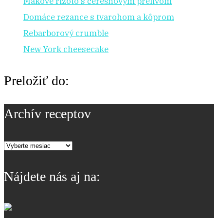
Makové rizoto s čerešňovým prelivom
Domáce rezance s tvarohom a kôprom
Rebarborový crumble
New York cheesecake
Preložiť do:
Archív receptov
Archív
receptov
Nájdete nás aj na: