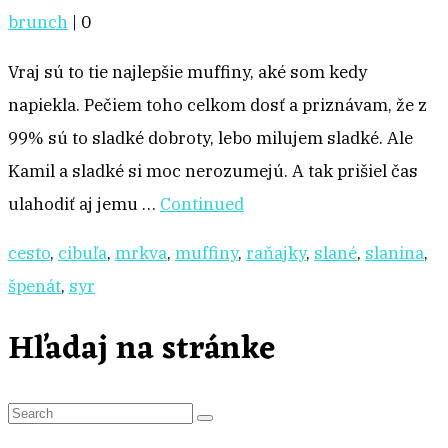
brunch
|
0
Vraj sú to tie najlepšie muffiny, aké som kedy
napiekla. Pečiem toho celkom dosť a priznávam, že z
99% sú to sladké dobroty, lebo milujem sladké. Ale
Kamil a sladké si moc nerozumejú. A tak prišiel čas
ulahodiť aj jemu …
Continued
cesto
,
cibuľa
,
mrkva
,
muffiny
,
raňajky
,
slané
,
slanina
,
špenát
,
syr
Hľadaj na stránke
S
e