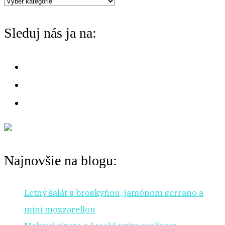
Máte
chuť
Sleduj nás ja na:
na:
Najnovšie na blogu:
Letný šalát s broskyňou, jamónom serrano a
mini mozzarellou