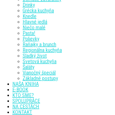
Drinky
Grécka kuchyňa
Knedle
Hlavné jedlá
Niečo malé
Pasta!
Polievky
Raňajky a brunch
Regionálna kuchyňa
Sladký život
Svetová kuchyňa
Šaláty
Vianočný špeciál
Základné postupy
NAŠA KNIHA
E-BOOK
KTO SME?
SPOLUPRÁCE
NA CESTÁCH
KONTAKT