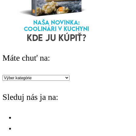
r
:
Máte chuť na:
Máte
chuť
Sleduj nás ja na:
na: