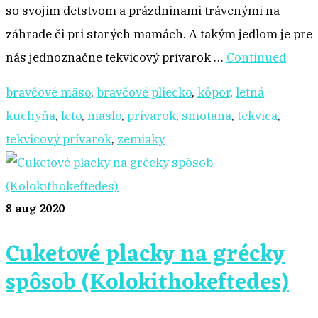
so svojim detstvom a prázdninami trávenými na
záhrade či pri starých mamách. A takým jedlom je pre
nás jednoznačne tekvicový prívarok …
Continued
bravčové mäso
,
bravčové pliecko
,
kôpor
,
letná
kuchyňa
,
leto
,
maslo
,
prívarok
,
smotana
,
tekvica
,
tekvicový prívarok
,
zemiaky
8
aug 2020
Cuketové placky na grécky
spôsob (Kolokithokeftedes)