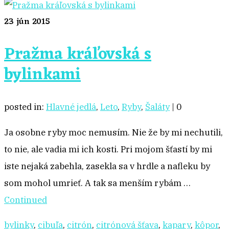
23
jún 2015
Pražma kráľovská s
bylinkami
posted in:
Hlavné jedlá
,
Leto
,
Ryby
,
Šaláty
|
0
Ja osobne ryby moc nemusím. Nie že by mi nechutili,
to nie, ale vadia mi ich kosti. Pri mojom šťastí by mi
iste nejaká zabehla, zasekla sa v hrdle a nafleku by
som mohol umrieť. A tak sa menším rybám …
Continued
bylinky
,
cibuľa
,
citrón
,
citrónová šťava
,
kapary
,
kôpor
,