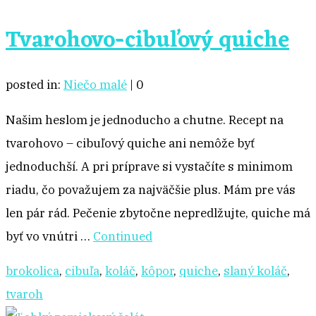
Tvarohovo-cibuľový quiche
posted in:
Niečo malé
|
0
Našim heslom je jednoducho a chutne. Recept na
tvarohovo – cibuľový quiche ani nemôže byť
jednoduchší. A pri príprave si vystačíte s minimom
riadu, čo považujem za najväčšie plus. Mám pre vás
len pár rád. Pečenie zbytočne nepredlžujte, quiche má
byť vo vnútri …
Continued
brokolica
,
cibuľa
,
koláč
,
kôpor
,
quiche
,
slaný koláč
,
tvaroh