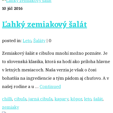
10
júl 2016
Ľahký zemiakový šalát
posted in:
Leto
,
Šaláty
|
0
Zemiakový šalát s cibuľou mnohí možno poznáte. Je
to slovenská klasika, ktorá sa hodí ako príloha hlavne
v letných mesiacoch. Naša verzia je však o čosi
bohatšia na ingrediencie a tým pádom aj chuťovo. A v
našej rodine a u …
Continued
chilli
,
cibuľa
,
jarná cibuľa
,
kapary
,
kôpor
,
leto
,
šalát
,
zemiaky