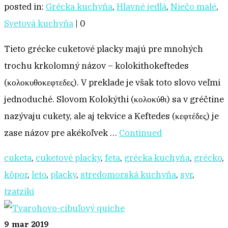
posted in:
Grécka kuchyňa
,
Hlavné jedlá
,
Niečo malé
,
Svetová kuchyňa
|
0
Tieto grécke cuketové placky majú pre mnohých
trochu krkolomný názov – kolokithokeftedes
(κολοκυθοκεφτεδες). V preklade je však toto slovo veľmi
jednoduché. Slovom Kolokýthi (κολοκύθι) sa v gréčtine
nazývaju cukety, ale aj tekvice a Keftedes (κεφτέδες) je
zase názov pre akékoľvek …
Continued
cuketa
,
cuketové placky
,
feta
,
grécka kuchyňa
,
grécko
,
kôpor
,
leto
,
placky
,
stredomorská kuchyňa
,
syr
,
tzatziki
9
mar 2019