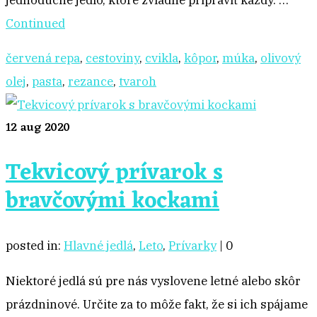
jednoduché jedlo, ktoré zvládne pripraviť každý. …
Continued
červená repa
,
cestoviny
,
cvikla
,
kôpor
,
múka
,
olivový
olej
,
pasta
,
rezance
,
tvaroh
12
aug 2020
Tekvicový prívarok s
bravčovými kockami
posted in:
Hlavné jedlá
,
Leto
,
Prívarky
|
0
Niektoré jedlá sú pre nás vyslovene letné alebo skôr
prázdninové. Určite za to môže fakt, že si ich spájame