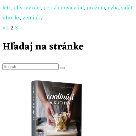
leto
,
olivový olej
,
petržlenová vňať
,
pražma
,
ryba
,
šalát
,
uhorky
,
zemiaky
Stránkovanie
«
1
2
3
»
príspevkov
Hľadaj na stránke
S
e
a
r
c
h
f
o