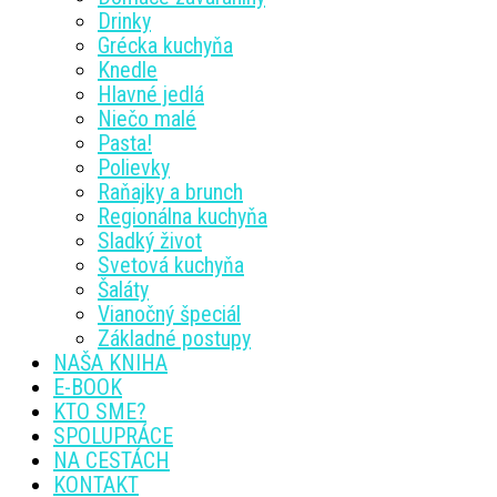
Drinky
Grécka kuchyňa
Knedle
Hlavné jedlá
Niečo malé
Pasta!
Polievky
Raňajky a brunch
Regionálna kuchyňa
Sladký život
Svetová kuchyňa
Šaláty
Vianočný špeciál
Základné postupy
NAŠA KNIHA
E-BOOK
KTO SME?
SPOLUPRÁCE
NA CESTÁCH
KONTAKT