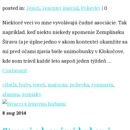
posted in:
Jeseň
,
Jesenný špeciál
,
Polievky
|
0
Niektoré veci vo mne vyvolávajú čudné asociácie. Tak
napríklad, keď niekto niekedy spomenie Zemplínsku
Šíravu (a je úplne jedno v akom kontexte) okamžite sa
mi pred očami zjavia biele unimobunky v Klokočove,
kde som trávil každé leto aspoň jeden týždeň …
Continued
cibuľa
,
huby
,
jeseň
,
majorán
,
polievka
,
rozmarín
,
slanina
,
zemiaky
8
aug 2014