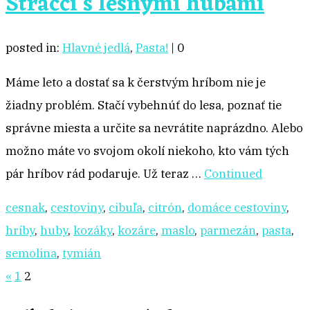
Stracci s lesnými hubami
posted in:
Hlavné jedlá
,
Pasta!
|
0
Máme leto a dostať sa k čerstvým hríbom nie je
žiadny problém. Stačí vybehnúť do lesa, poznať tie
správne miesta a určite sa nevrátite naprázdno. Alebo
možno máte vo svojom okolí niekoho, kto vám tých
pár hríbov rád podaruje. Už teraz …
Continued
cesnak
,
cestoviny
,
cibuľa
,
citrón
,
domáce cestoviny
,
hríby
,
huby
,
kozáky
,
kozáre
,
maslo
,
parmezán
,
pasta
,
semolina
,
tymián
Stránkovanie
«
1
2
príspevkov