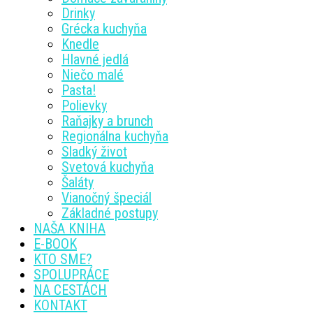
Drinky
Grécka kuchyňa
Knedle
Hlavné jedlá
Niečo malé
Pasta!
Polievky
Raňajky a brunch
Regionálna kuchyňa
Sladký život
Svetová kuchyňa
Šaláty
Vianočný špeciál
Základné postupy
NAŠA KNIHA
E-BOOK
KTO SME?
SPOLUPRÁCE
NA CESTÁCH
KONTAKT