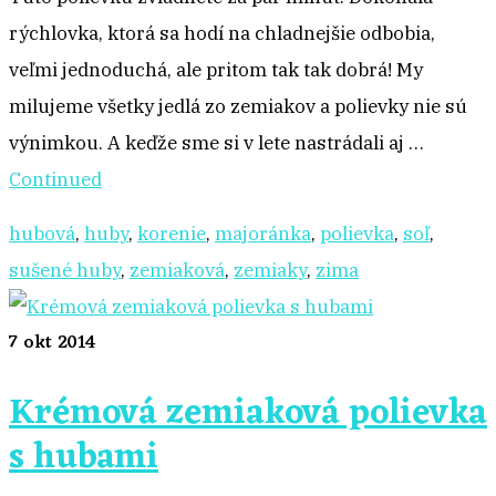
rýchlovka, ktorá sa hodí na chladnejšie odbobia,
veľmi jednoduchá, ale pritom tak tak dobrá! My
milujeme všetky jedlá zo zemiakov a polievky nie sú
výnimkou. A keďže sme si v lete nastrádali aj …
Continued
hubová
,
huby
,
korenie
,
majoránka
,
polievka
,
soľ
,
sušené huby
,
zemiaková
,
zemiaky
,
zima
7
okt 2014
Krémová zemiaková polievka
s hubami