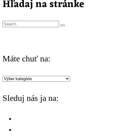
Hľadaj na stránke
S
e
a
r
Máte chuť na:
c
h
Máte
f
chuť
o
Sleduj nás ja na:
na:
r
: