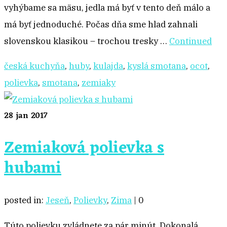
vyhýbame sa mäsu, jedla má byť v tento deň málo a
má byť jednoduché. Počas dňa sme hlad zahnali
slovenskou klasikou – trochou tresky …
Continued
česká kuchyňa
,
huby
,
kulajda
,
kyslá smotana
,
ocot
,
polievka
,
smotana
,
zemiaky
28
jan 2017
Zemiaková polievka s
hubami
posted in:
Jeseň
,
Polievky
,
Zima
|
0
Túto polievku zvládnete za pár minút. Dokonalá