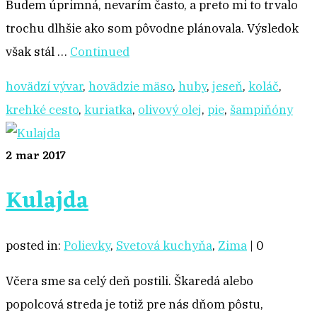
Budem úprimná, nevarím často, a preto mi to trvalo
trochu dlhšie ako som pôvodne plánovala. Výsledok
však stál …
Continued
hovädzí vývar
,
hovädzie mäso
,
huby
,
jeseň
,
koláč
,
krehké cesto
,
kuriatka
,
olivový olej
,
pie
,
šampiňóny
2
mar 2017
Kulajda
posted in:
Polievky
,
Svetová kuchyňa
,
Zima
|
0
Včera sme sa celý deň postili. Škaredá alebo
popolcová streda je totiž pre nás dňom pôstu,