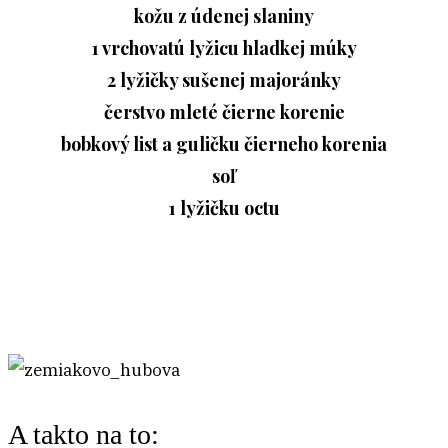
kožu z údenej slaniny
1 vrchovatú lyžicu hladkej múky
2 lyžičky sušenej majoránky
čerstvo mleté čierne korenie
bobkový list a guličku čierneho korenia
soľ
1 lyžičku octu
A takto na to: