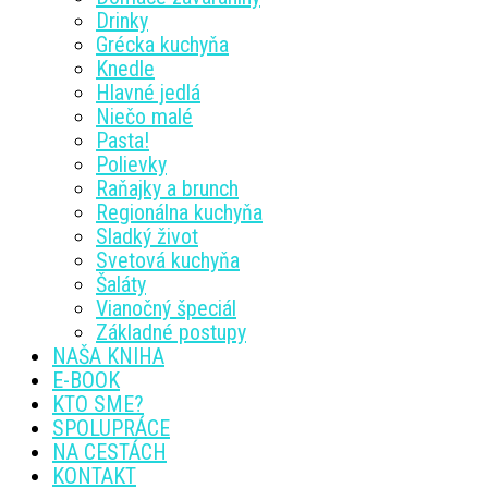
Drinky
Grécka kuchyňa
Knedle
Hlavné jedlá
Niečo malé
Pasta!
Polievky
Raňajky a brunch
Regionálna kuchyňa
Sladký život
Svetová kuchyňa
Šaláty
Vianočný špeciál
Základné postupy
NAŠA KNIHA
E-BOOK
KTO SME?
SPOLUPRÁCE
NA CESTÁCH
KONTAKT