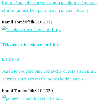
Kukuričná polievka vás svojou sladkou krémovou
chuťou poteší. Len pár surovín stačí na to, aby...
Kamil Tomčofčík
8.10.2022
Tekvicovo-hruškové muffiny
8.10.2020
Jeseň je obdobie plné voňavého ovocia a zeleniny.
Tekvica a hrušky medzi ne rozhodne patria...
Kamil Tomčofčík
8.10.2020