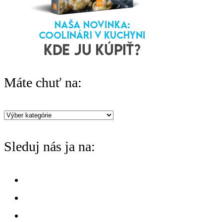
r
:
Máte chuť na:
Máte
chuť
Sleduj nás ja na:
na: