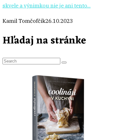
skvele a výnimkou nie je ani tento...
Kamil Tomčofčík
26.10.2023
Hľadaj na stránke
S
e
a
r
c
h
f
o