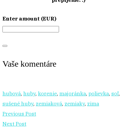
Enter amount (EUR)
Vaše komentáre
hubová
,
huby
,
korenie
,
majoránka
,
polievka
,
soľ
,
sušené huby
,
zemiaková
,
zemiaky
,
zima
Previous Post
Next Post