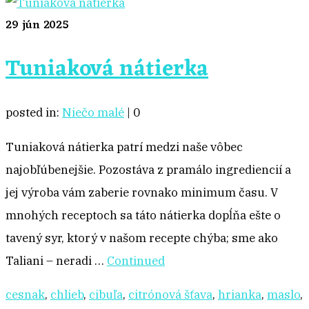
29
jún 2025
Tuniaková nátierka
posted in:
Niečo malé
|
0
Tuniaková nátierka patrí medzi naše vôbec
najobľúbenejšie. Pozostáva z pramálo ingrediencií a
jej výroba vám zaberie rovnako minimum času. V
mnohých receptoch sa táto nátierka dopĺňa ešte o
tavený syr, ktorý v našom recepte chýba; sme ako
Taliani – neradi …
Continued
cesnak
,
chlieb
,
cibuľa
,
citrónová šťava
,
hrianka
,
maslo
,