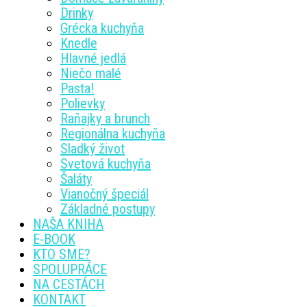
Drinky
Grécka kuchyňa
Knedle
Hlavné jedlá
Niečo malé
Pasta!
Polievky
Raňajky a brunch
Regionálna kuchyňa
Sladký život
Svetová kuchyňa
Šaláty
Vianočný špeciál
Základné postupy
NAŠA KNIHA
E-BOOK
KTO SME?
SPOLUPRÁCE
NA CESTÁCH
KONTAKT