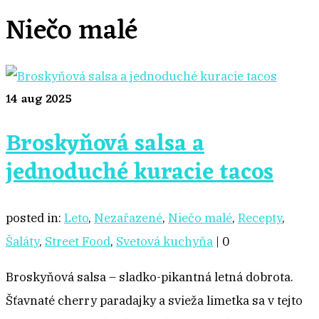
Niečo malé
14
aug 2025
Broskyňová salsa a
jednoduché kuracie tacos
posted in:
Leto
,
Nezařazené
,
Niečo malé
,
Recepty
,
Šaláty
,
Street Food
,
Svetová kuchyňa
|
0
Broskyňová salsa – sladko-pikantná letná dobrota.
Šťavnaté cherry paradajky a svieža limetka sa v tejto