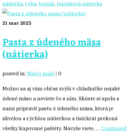
nátierka
,
ryba
,
tuniak
,
tuniaková nátierka
21
mar 2025
Pasta z údeného mäsa
(nátierka)
posted in:
Niečo malé
|
0
Možno sa aj vám občas zvýši v chladničke nejaké
údené mäso a neviete čo s ním. Skúste si spolu s
nami pripraviť pastu z údeného mäsa, ktorá je
skvelou a rýchlou nátierkou a tisíckrát prekoná
všetky kupované paštéty. Navyše viete, …
Continued