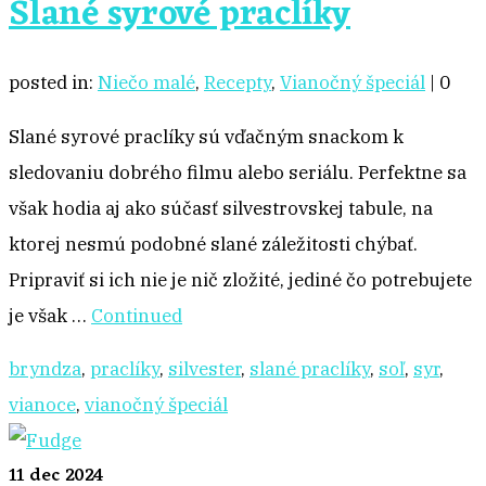
Slané syrové praclíky
posted in:
Niečo malé
,
Recepty
,
Vianočný špeciál
|
0
Slané syrové praclíky sú vďačným snackom k
sledovaniu dobrého filmu alebo seriálu. Perfektne sa
však hodia aj ako súčasť silvestrovskej tabule, na
ktorej nesmú podobné slané záležitosti chýbať.
Pripraviť si ich nie je nič zložité, jediné čo potrebujete
je však …
Continued
bryndza
,
praclíky
,
silvester
,
slané praclíky
,
soľ
,
syr
,
vianoce
,
vianočný špeciál
11
dec 2024