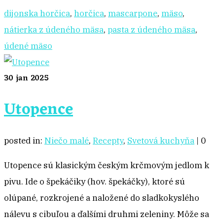
dijonska horčica
,
horčica
,
mascarpone
,
mäso
,
nátierka z údeného mäsa
,
pasta z údeného mäsa
,
údené mäso
30
jan 2025
Utopence
posted in:
Niečo malé
,
Recepty
,
Svetová kuchyňa
|
0
Utopence sú klasickým českým krčmovým jedlom k
pivu. Ide o špekáčiky (hov. špekáčky), ktoré sú
olúpané, rozkrojené a naložené do sladkokyslého
nálevu s cibuľou a ďalšími druhmi zeleniny. Môže sa