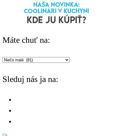
:
Máte chuť na:
Máte
chuť
Sleduj nás ja na:
na: