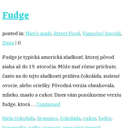
Fudge
posted in:
Niečo malé
,
Street Food
,
Vianočný špeciál
,
Zima
|
0
Fudge je typická americká sladkosť, ktorej pôvod
siaha až do 19. storočia. Môže mať rôzne príchute,
často sa do tejto sladkosti pridáva čokoláda, sušené
ovocie, alebo oriešky. Pôvodná verzia obsahovala,
mlieko, maslo a cukor. Dnes vám ponúkneme verziu
fudge, ktorá …
Continued
biela čokoláda
,
brusnice
,
čokoláda
,
cukor
,
fudge
,
karamelky
,
salko
,
vianoce
,
vianočný špeciál