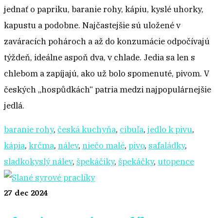
jednať o papriku, baranie rohy, kápiu, kyslé uhorky,
kapustu a podobne. Najčastejšie sú uložené v
zaváracích pohároch a až do konzumácie odpočívajú
týždeň, ideálne aspoň dva, v chlade. Jedia sa len s
chlebom a zapíjajú, ako už bolo spomenuté, pivom. V
českých „hospůdkách“ patria medzi najpopulárnejšie
jedlá.
baranie rohy
,
česká kuchyňa
,
cibuľa
,
jedlo k pivu
,
kápia
,
krčma
,
nálev
,
niečo malé
,
pivo
,
safaládky
,
sladkokyslý nálev
,
špekáčiky
,
špekáčky
,
utopence
27
dec 2024