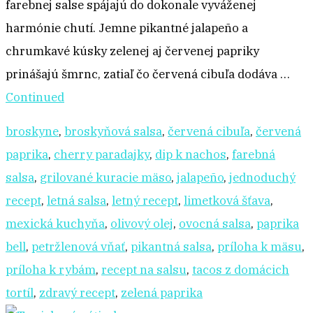
farebnej salse spájajú do dokonale vyváženej
harmónie chutí. Jemne pikantné jalapeño a
chrumkavé kúsky zelenej aj červenej papriky
prinášajú šmrnc, zatiaľ čo červená cibuľa dodáva …
Continued
broskyne
,
broskyňová salsa
,
červená cibuľa
,
červená
paprika
,
cherry paradajky
,
dip k nachos
,
farebná
salsa
,
grilované kuracie mäso
,
jalapeño
,
jednoduchý
recept
,
letná salsa
,
letný recept
,
limetková šťava
,
mexická kuchyňa
,
olivový olej
,
ovocná salsa
,
paprika
bell
,
petržlenová vňať
,
pikantná salsa
,
príloha k mäsu
,
príloha k rybám
,
recept na salsu
,
tacos z domácich
tortíl
,
zdravý recept
,
zelená paprika