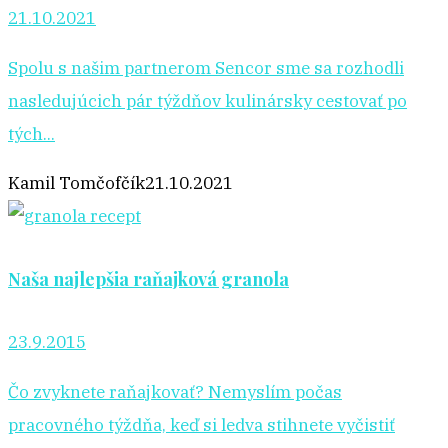
21.10.2021
Spolu s našim partnerom Sencor sme sa rozhodli
nasledujúcich pár týždňov kulinársky cestovať po
tých...
Kamil Tomčofčík
21.10.2021
Naša najlepšia raňajková granola
23.9.2015
Čo zvyknete raňajkovať? Nemyslím počas
pracovného týždňa, keď si ledva stihnete vyčistiť