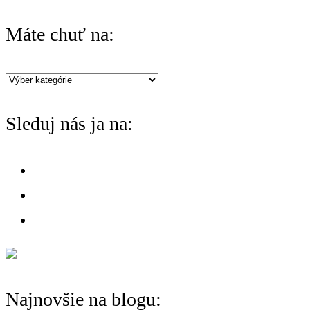
r
Máte chuť na:
c
h
Máte
f
chuť
o
Sleduj nás ja na:
na:
r
:
Najnovšie na blogu: