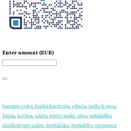
Enter amount (EUR)
baranie rohy
,
česká kuchyňa
,
cibuľa
,
jedlo k pivu
,
kápia
,
krčma
,
nálev
,
niečo malé
,
pivo
,
safaládky
,
sladkokyslý nálev
,
špekáčiky
,
špekáčky
,
utopence