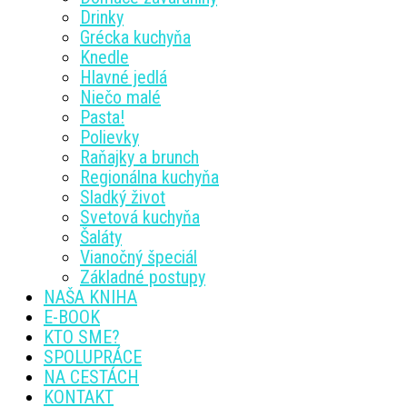
Drinky
Grécka kuchyňa
Knedle
Hlavné jedlá
Niečo malé
Pasta!
Polievky
Raňajky a brunch
Regionálna kuchyňa
Sladký život
Svetová kuchyňa
Šaláty
Vianočný špeciál
Základné postupy
NAŠA KNIHA
E-BOOK
KTO SME?
SPOLUPRÁCE
NA CESTÁCH
KONTAKT