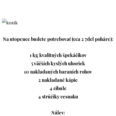
Na utopence budete potrebovať (cca 2 7dcl poháre):
1 kg kvalitných špekáčikov
5 väčších kyslých uhoriek
10 nakladaných baraních rohov
2 nakladané kápie
4 cibule
4 strúčiky cesnaku
Nálev: