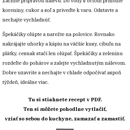
Začnite prípravou nálevu. Do vody s octom prihoďte
koreniny, cukor a soľ a priveďte k varu. Odstavte a
nechajte vychladnúť.
Špekáčiky olúpte a narežte na polovice. Rovnako
nakrájajte uhorky a kápiu na väčšie kusy, cibuľu na
plátky, cesnak stačí len olúpať. Špekáčiky a zeleninu
rozdeľte do pohárov a zalejte vychladnutým nálevom.
Dobre uzavrite a nechajte v chlade odpočívať aspoň
týždeň, ideálne viac.
Tu si stiahnete recept v PDF.
Ten si môžete pohodlne vytlačiť,
vziať so sebou do kuchyne, zamazať a zamastiť.