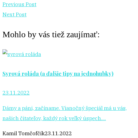
Previous Post
Next Post
Mohlo by vás tiež zaujímať:
Syrová roláda (a ďalšie tipy na jednohubky)
23.11.2022
Dámy a páni, začíname. Vianočný špeciál má u vás,
našich čitateľov, každý rok veľký úspech....
Kamil Tomčofčík
23.11.2022