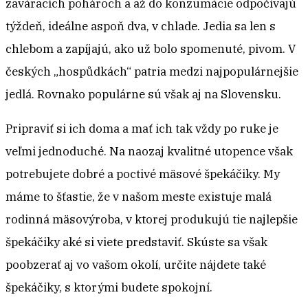
zaváracích pohároch a až do konzumácie odpočívajú
týždeň, ideálne aspoň dva, v chlade. Jedia sa len s
chlebom a zapíjajú, ako už bolo spomenuté, pivom. V
českých „hospůdkách“ patria medzi najpopulárnejšie
jedlá. Rovnako populárne sú však aj na Slovensku.
Pripraviť si ich doma a mať ich tak vždy po ruke je
veľmi jednoduché. Na naozaj kvalitné utopence však
potrebujete dobré a poctivé mäsové špekáčiky. My
máme to šťastie, že v našom meste existuje malá
rodinná mäsovýroba, v ktorej produkujú tie najlepšie
špekáčiky aké si viete predstaviť. Skúste sa však
poobzerať aj vo vašom okolí, určite nájdete také
špekáčiky, s ktorými budete spokojní.