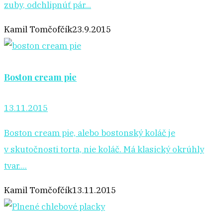
zuby, odchlipnúť pár...
Kamil Tomčofčík
23.9.2015
Boston cream pie
13.11.2015
Boston cream pie, alebo bostonský koláč je
v skutočnosti torta, nie koláč. Má klasický okrúhly
tvar....
Kamil Tomčofčík
13.11.2015