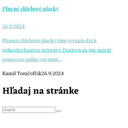
Plnené chlebové placky
26.9.2024
Plnené chlebové placky vám vyrazia dych
jednoduchosťou prípravy. Doslova za pár minút
pomocou nášho receptu...
Kamil Tomčofčík
26.9.2024
Hľadaj na stránke
S
e
a