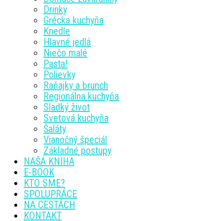
Drinky
Grécka kuchyňa
Knedle
Hlavné jedlá
Niečo malé
Pasta!
Polievky
Raňajky a brunch
Regionálna kuchyňa
Sladký život
Svetová kuchyňa
Šaláty
Vianočný špeciál
Základné postupy
NAŠA KNIHA
E-BOOK
KTO SME?
SPOLUPRÁCE
NA CESTÁCH
KONTAKT