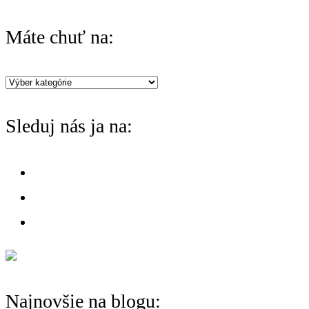
a
r
Máte chuť na:
c
h
Máte
f
chuť
o
Sleduj nás ja na:
na:
r
:
Najnovšie na blogu: