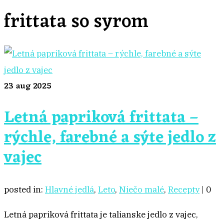
frittata so syrom
23
aug 2025
Letná papriková frittata –
rýchle, farebné a sýte jedlo z
vajec
posted in:
Hlavné jedlá
,
Leto
,
Niečo malé
,
Recepty
|
0
Letná papriková frittata je talianske jedlo z vajec,