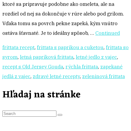
ktoré sa pripravuje podobne ako omeleta, ale na
rozdiel od nej sa dokončuje v rúre alebo pod grilom.
Vďaka tomu sa povrch pekne zapeká, kým vnútro
ostáva šťavnaté. Je to ideálny spôsob, …
Continued
frittata recept
,
frittata s paprikou a cuketou
,
frittata so
syrom
,
letná papriková frittata
,
letné jedlo z vajec
,
recept s Old Jersey Gouda
,
rýchla frittata
,
zapekané
jedlá z vajec
,
zdravé letné recepty
,
zeleninová frittata
Hľadaj na stránke
S
e