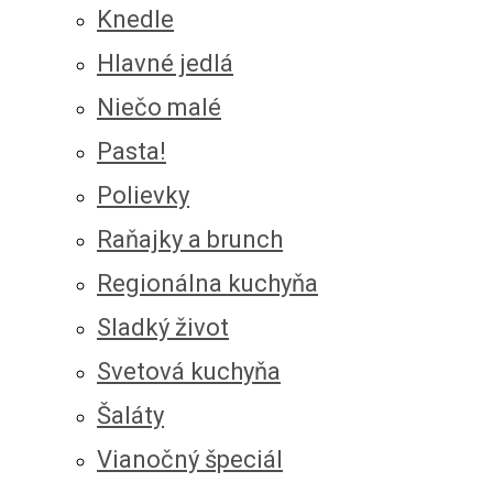
Knedle
Hlavné jedlá
Niečo malé
Pasta!
Polievky
Raňajky a brunch
Regionálna kuchyňa
Sladký život
Svetová kuchyňa
Šaláty
Vianočný špeciál