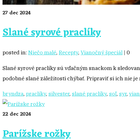
27
dec 2024
Slané syrové praclíky
posted in:
Niečo malé
,
Recepty
,
Vianočný špeciál
|
0
Slané syrové praclíky sú vďačným snackom k sledovaniu
podobné slané záležitosti chýbať. Pripraviť si ich nie je
bryndza
,
praclíky
,
silvester
,
slané praclíky
,
soľ
,
syr
,
via
22
dec 2024
Parížske rožky