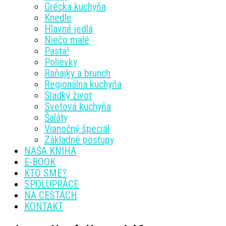
Grécka kuchyňa
Knedle
Hlavné jedlá
Niečo malé
Pasta!
Polievky
Raňajky a brunch
Regionálna kuchyňa
Sladký život
Svetová kuchyňa
Šaláty
Vianočný špeciál
Základné postupy
NAŠA KNIHA
E-BOOK
KTO SME?
SPOLUPRÁCE
NA CESTÁCH
KONTAKT