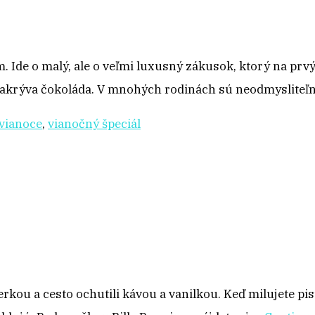
Ide o malý, ale o veľmi luxusný zákusok, ktorý na prvý 
zakrýva čokoláda. V mnohých rodinách sú neodmyslite
vianoce
,
vianočný špeciál
erkou a cesto ochutili kávou a vanilkou. Keď milujete pi