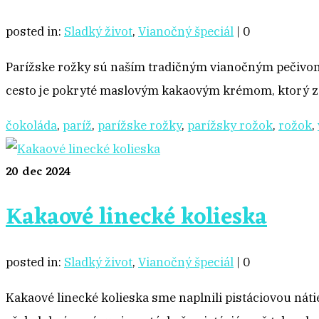
posted in:
Sladký život
,
Vianočný špeciál
|
0
Parížske rožky sú naším tradičným vianočným pečivom. 
cesto je pokryté maslovým kakaovým krémom, ktorý 
čokoláda
,
paríž
,
parížske rožky
,
parížsky rožok
,
rožok
,
20
dec 2024
Kakaové linecké kolieska
posted in:
Sladký život
,
Vianočný špeciál
|
0
Kakaové linecké kolieska sme naplnili pistáciovou náti