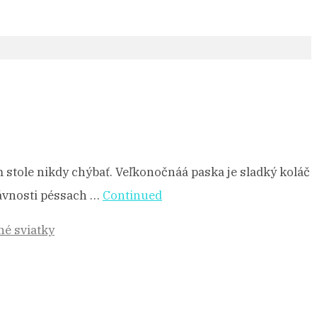
 stole nikdy chýbať. Veľkonočnáá paska je sladký koláč
ávnosti péssach …
Continued
é sviatky