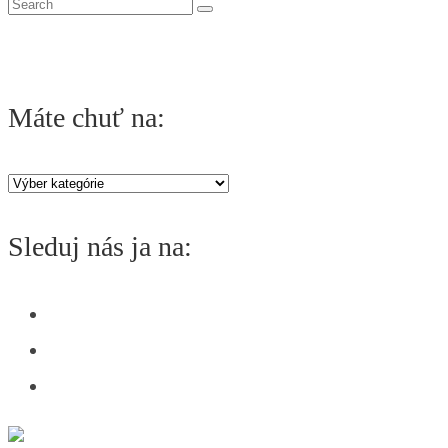
S
e
a
r
Máte chuť na:
c
h
Máte
f
chuť
o
Sleduj nás ja na:
na:
r
: