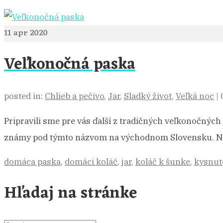
11
apr 2020
Veľkonočná paska
posted in:
Chlieb a pečivo
,
Jar
,
Sladký život
,
Veľká noc
|
Pripravili sme pre vás ďalší z tradičných veľkonočných
známy pod týmto názvom na východnom Slovensku. Náz
domáca paska
,
domáci koláč
,
jar
,
koláč k šunke
,
kysnut
Hľadaj na stránke