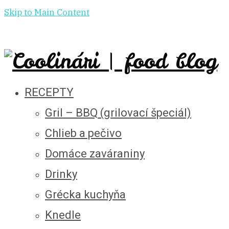
Skip to Main Content
RECEPTY
Gril – BBQ (grilovací špeciál)
Chlieb a pečivo
Domáce zaváraniny
Drinky
Grécka kuchyňa
Knedle