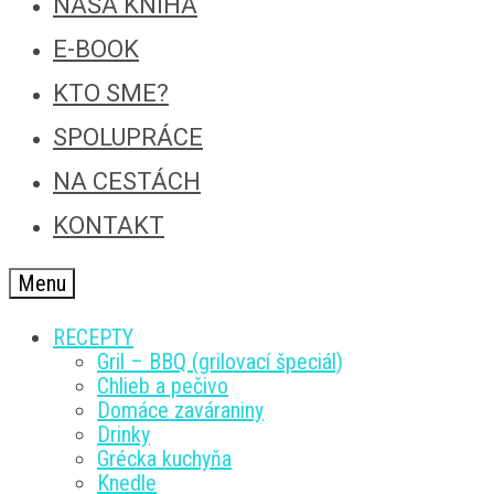
NAŠA KNIHA
E-BOOK
KTO SME?
SPOLUPRÁCE
NA CESTÁCH
KONTAKT
Menu
RECEPTY
Gril – BBQ (grilovací špeciál)
Chlieb a pečivo
Domáce zaváraniny
Drinky
Grécka kuchyňa
Knedle