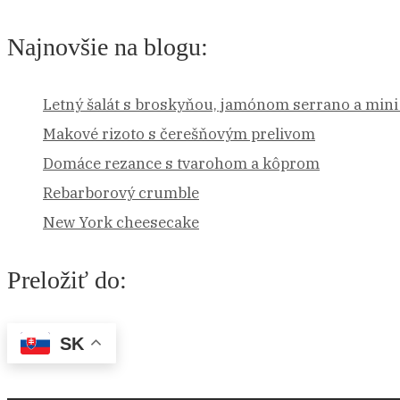
Najnovšie na blogu:
Letný šalát s broskyňou, jamónom serrano a min
Makové rizoto s čerešňovým prelivom
Domáce rezance s tvarohom a kôprom
Rebarborový crumble
New York cheesecake
Preložiť do:
SK