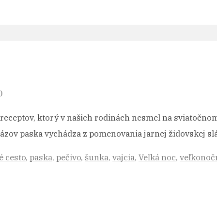
0
 receptov, ktorý v našich rodinách nesmel na sviatočnom
ov paska vychádza z pomenovania jarnej židovskej sl
é cesto
,
paska
,
pečivo
,
šunka
,
vajcia
,
Veľká noc
,
veľkonočn