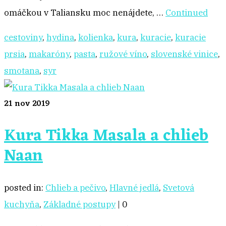
omáčkou v Taliansku moc nenájdete, …
Continued
cestoviny
,
hydina
,
kolienka
,
kura
,
kuracie
,
kuracie
prsia
,
makaróny
,
pasta
,
ružové víno
,
slovenské vinice
,
smotana
,
syr
21
nov 2019
Kura Tikka Masala a chlieb
Naan
posted in:
Chlieb a pečivo
,
Hlavné jedlá
,
Svetová
kuchyňa
,
Základné postupy
|
0