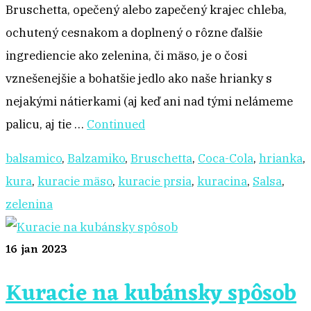
Bruschetta, opečený alebo zapečený krajec chleba,
ochutený cesnakom a doplnený o rôzne ďalšie
ingrediencie ako zelenina, či mäso, je o čosi
vznešenejšie a bohatšie jedlo ako naše hrianky s
nejakými nátierkami (aj keď ani nad tými nelámeme
palicu, aj tie …
Continued
balsamico
,
Balzamiko
,
Bruschetta
,
Coca-Cola
,
hrianka
,
kura
,
kuracie mäso
,
kuracie prsia
,
kuracina
,
Salsa
,
zelenina
16
jan 2023
Kuracie na kubánsky spôsob