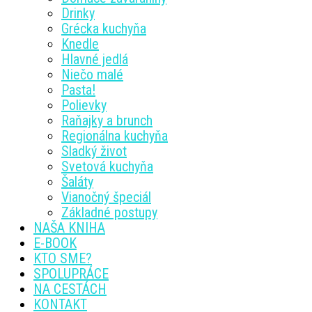
Drinky
Grécka kuchyňa
Knedle
Hlavné jedlá
Niečo malé
Pasta!
Polievky
Raňajky a brunch
Regionálna kuchyňa
Sladký život
Svetová kuchyňa
Šaláty
Vianočný špeciál
Základné postupy
NAŠA KNIHA
E-BOOK
KTO SME?
SPOLUPRÁCE
NA CESTÁCH
KONTAKT