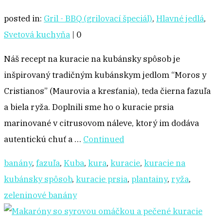
posted in:
Gril - BBQ (grilovací špeciál)
,
Hlavné jedlá
,
Svetová kuchyňa
|
0
Náš recept na kuracie na kubánsky spôsob je
inšpirovaný tradičným kubánskym jedlom “Moros y
Cristianos” (Maurovia a kresťania), teda čierna fazuľa
a biela ryža. Doplnili sme ho o kuracie prsia
marinované v citrusovom náleve, ktorý im dodáva
autentickú chuť a …
Continued
banány
,
fazuľa
,
Kuba
,
kura
,
kuracie
,
kuracie na
kubánsky spôsob
,
kuracie prsia
,
plantainy
,
ryža
,
zeleninové banány