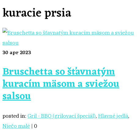
kuracie prsia
30
apr 2023
Bruschetta so šťavnatým
kuracím mäsom a sviežou
salsou
posted in:
Gril - BBQ (grilovací špeciál)
,
Hlavné jedlá
,
Niečo malé
|
0