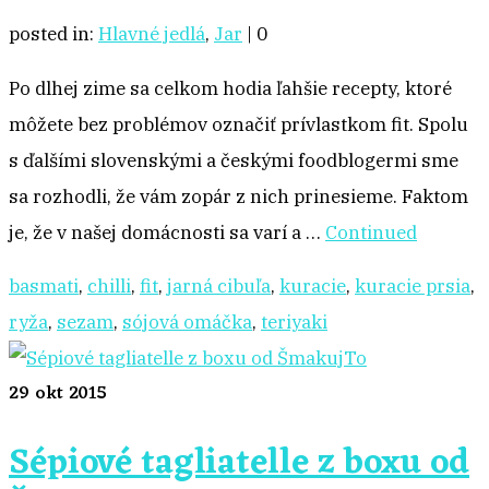
posted in:
Hlavné jedlá
,
Jar
|
0
Po dlhej zime sa celkom hodia ľahšie recepty, ktoré
môžete bez problémov označiť prívlastkom fit. Spolu
s ďalšími slovenskými a českými foodblogermi sme
sa rozhodli, že vám zopár z nich prinesieme. Faktom
je, že v našej domácnosti sa varí a …
Continued
basmati
,
chilli
,
fit
,
jarná cibuľa
,
kuracie
,
kuracie prsia
,
ryža
,
sezam
,
sójová omáčka
,
teriyaki
29
okt 2015
Sépiové tagliatelle z boxu od