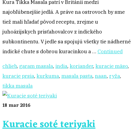
Kura Tikka Masala patrí v Británii medzi
najobľúbenejšie jedlá. A práve na ostrovoch by sme
tiež mali hľadať pôvod receptu, zrejme u
juhoázijskych prisťahovalcov z indického
subkontinentu. V jedle sa spojujú všetky tie nádherné
indické chute s dobrou kuracinkou a …
Continued
chlieb
,
garam masala
,
india
,
koriander
,
kuracie mäso
,
kuracie prsia
,
kurkuma
,
masala pasta
,
naan
,
ryža
,
tikka masala
18
mar 2016
Kuracie soté teriyaki