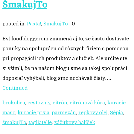
ŠmakujTo
posted in:
Pasta!
,
ŠmakujTo
|
0
Byť foodbloggerom znamená aj to, že často dostávate
ponuky na spoluprácu od rôznych firiem s pomocou
pri propagácii ich produktov a služieb. Ale určite ste
si všimli, že na našom blogu sme sa takej spolupráci
doposiaľ vyhýbali, blog sme nechávali čistý, …
Continued
brokolica
,
cestoviny
,
citrón
,
citrónová kôra
,
kuracie
mäso
,
kuracie prsia
,
parmezán
,
repkový olej
,
Sépia
,
šmakujTo
,
tagliatelle
,
zážitkový balíček