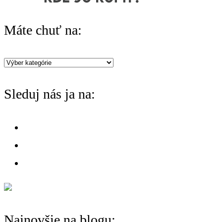
Máte chuť na:
Máte
chuť
Sleduj nás ja na:
na:
Najnovšie na blogu: