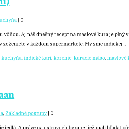
i)
kuchyňa
|
0
 vôňou. Aj náš dnešný recept na maslové kura je plný v
v zoženiete v každom supermarkete. My sme indickej …
á kuchyňa
,
indické kari
,
korenie
,
kuracie mäso
,
maslové 
Naan
ňa
,
Základné postupy
|
0
ie jedlá. A práve na ostrovoch by sme tiež mali hľadať p