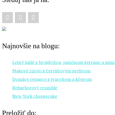
r
:
Najnovšie na blogu:
Letný šalát s broskyňou, jamónom serrano a min
Makové rizoto s čerešňovým prelivom
Domáce rezance s tvarohom a kôprom
Rebarborový crumble
New York cheesecake
Preložiť do: