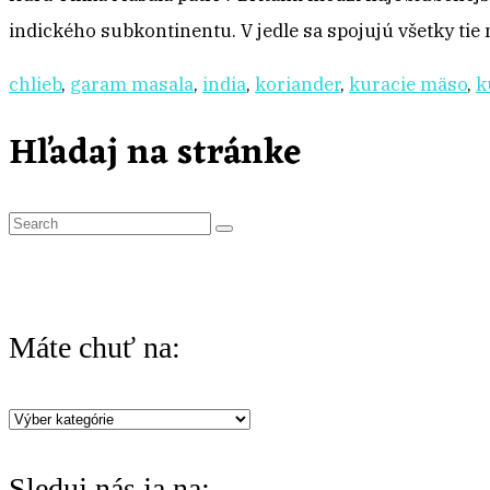
indického subkontinentu. V jedle sa spojujú všetky ti
chlieb
,
garam masala
,
india
,
koriander
,
kuracie mäso
,
k
Hľadaj na stránke
S
e
a
r
Máte chuť na:
c
h
Máte
f
chuť
o
Sleduj nás ja na:
na: