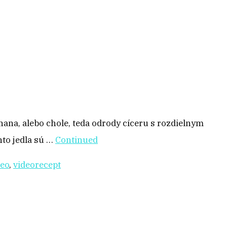
ana, alebo chole, teda odrody cíceru s rozdielnym
hto jedla sú …
Continued
deo
,
videorecept