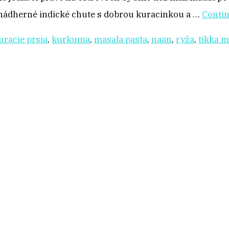
e nádherné indické chute s dobrou kuracinkou a …
Conti
uracie prsia
,
kurkuma
,
masala pasta
,
naan
,
ryža
,
tikka m