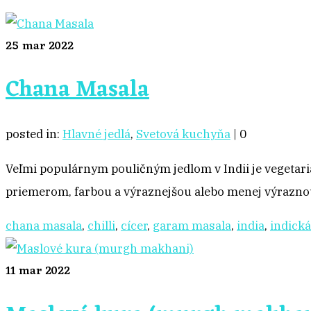
25
mar 2022
Chana Masala
posted in:
Hlavné jedlá
,
Svetová kuchyňa
|
0
Veľmi populárnym pouličným jedlom v Indii je vegetari
priemerom, farbou a výraznejšou alebo menej výraznou
chana masala
,
chilli
,
cícer
,
garam masala
,
india
,
indick
11
mar 2022