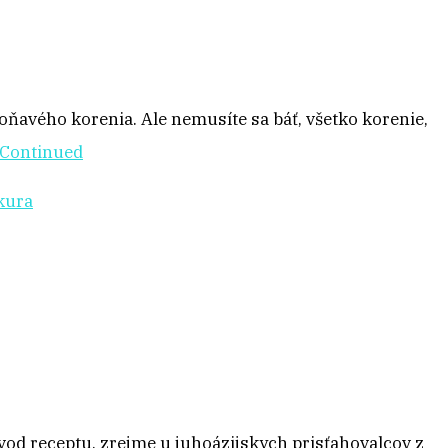
oňavého korenia. Ale nemusíte sa báť, všetko korenie,
Continued
kura
ôvod receptu, zrejme u juhoázijskych prisťahovalcov z