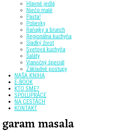
Hlavné jedlá
Niečo malé
Pasta!
Polievky
Raňajky a brunch
Regionálna kuchyňa
Sladký život
Svetová kuchyňa
Šaláty
Vianočný špeciál
Základné postupy
NAŠA KNIHA
E-BOOK
KTO SME?
SPOLUPRÁCE
NA CESTÁCH
KONTAKT
garam masala