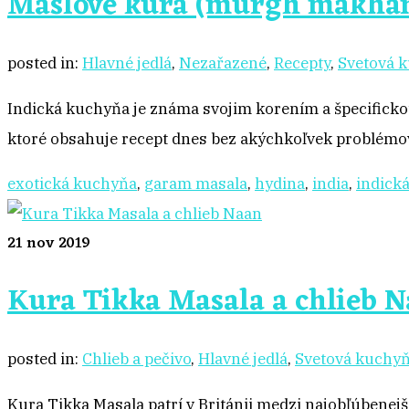
Maslové kura (murgh makhan
posted in:
Hlavné jedlá
,
Nezařazené
,
Recepty
,
Svetová 
Indická kuchyňa je známa svojim korením a špecifickou
ktoré obsahuje recept dnes bez akýchkoľvek problémo
exotická kuchyňa
,
garam masala
,
hydina
,
india
,
indick
21
nov 2019
Kura Tikka Masala a chlieb 
posted in:
Chlieb a pečivo
,
Hlavné jedlá
,
Svetová kuchy
Kura Tikka Masala patrí v Británii medzi najobľúbenejš