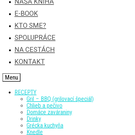
NAŠA KNIHA
E-BOOK
KTO SME?
SPOLUPRÁCE
NA CESTÁCH
KONTAKT
Menu
RECEPTY
Gril – BBQ (grilovací špeciál)
Chlieb a pečivo
Domáce zaváraniny
Drinky
Grécka kuchyňa
Knedle