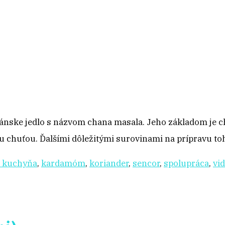
ánske jedlo s názvom chana masala. Jeho základom je ch
 chuťou. Ďalšími dôležitými surovinami na prípravu to
á kuchyňa
,
kardamóm
,
koriander
,
sencor
,
spolupráca
,
vi