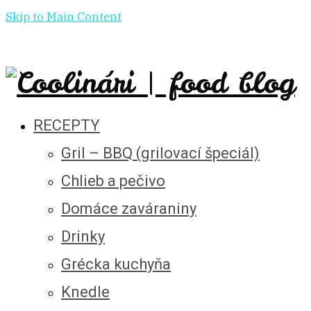
Skip to Main Content
RECEPTY
Gril – BBQ (grilovací špeciál)
Chlieb a pečivo
Domáce zaváraniny
Drinky
Grécka kuchyňa
Knedle