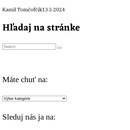
Kamil Tomčofčík
13.5.2024
Hľadaj na stránke
S
e
a
r
Máte chuť na:
c
h
Máte
f
chuť
o
Sleduj nás ja na:
na:
r