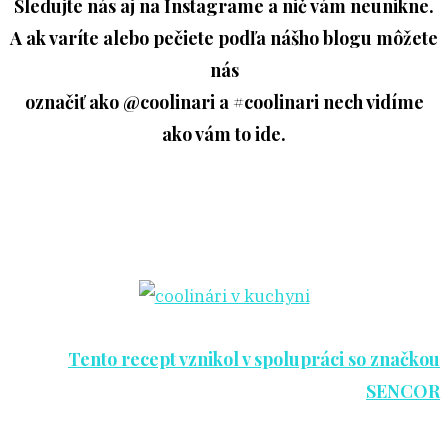
Sledujte nás aj na Instagrame a nič vám neunikne.
A ak varíte alebo pečiete podľa nášho blogu môžete
nás
označiť ako @coolinari a #coolinari nech vidíme
ako vám to ide.
Tento recept vznikol v spolupráci so značkou
SENCOR