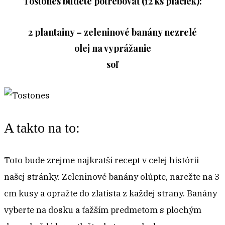
Tostones budete potrebovať (12 ks placiek):
2 plantainy – zeleninové banány nezrelé
olej na vyprážanie
soľ
A takto na to:
Toto bude zrejme najkratší recept v celej histórii
našej stránky. Zeleninové banány olúpte, narežte na 3
cm kusy a opražte do zlatista z každej strany. Banány
vyberte na dosku a ťažším predmetom s plochým