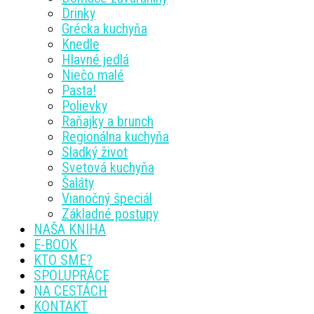
Drinky
Grécka kuchyňa
Knedle
Hlavné jedlá
Niečo malé
Pasta!
Polievky
Raňajky a brunch
Regionálna kuchyňa
Sladký život
Svetová kuchyňa
Šaláty
Vianočný špeciál
Základné postupy
NAŠA KNIHA
E-BOOK
KTO SME?
SPOLUPRÁCE
NA CESTÁCH
KONTAKT