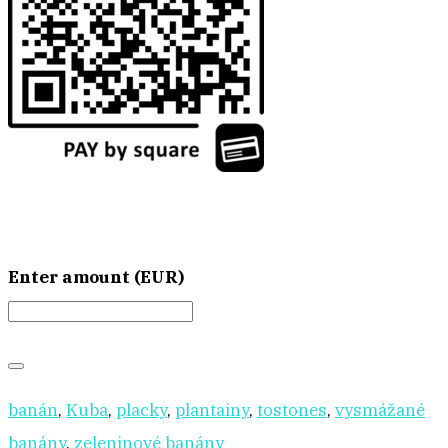
Enter amount (EUR)
banán
,
Kuba
,
placky
,
plantainy
,
tostones
,
vysmážané
banány
,
zeleninové banány