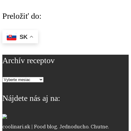
Preložiť do:
SK
Archív receptov
Archív
receptov
Nájdete nás aj na:
coolinari.sk | Food blog. Jednoducho. Chutne.