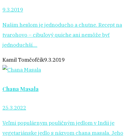
9.3.2019
Našim heslom je jednoducho a chutne. Recept na
tvarohovo – cibuľový quiche ani nemôže byť
jednoduchší....
Kamil Tomčofčík
9.3.2019
Chana Masala
25.3.2022
Veľmi populárnym pouličným jedlom v Indii je
vegetariánske jedlo s názvom chana masala. Jeho