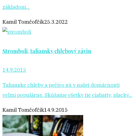
základom...
Kamil Tomčofčík
25.3.2022
Stromboli, taliansky chlebový závin
14.9.2015
Talianske chleby a pečivo sú v našej domácnosti
veľmi populárne. Skúšame všetky tie ciabatty, placky...
Kamil Tomčofčík
14.9.2015