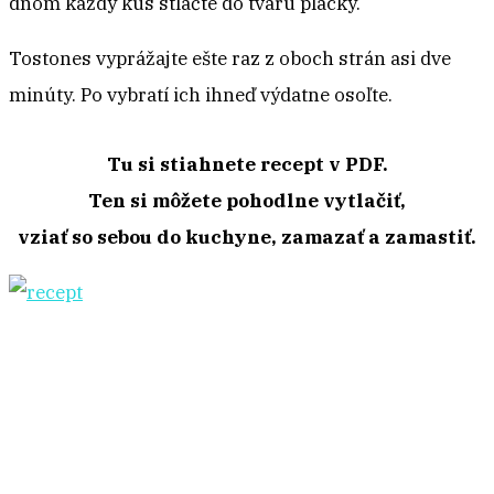
dnom každý kus stlačte do tvaru placky.
Tostones vyprážajte ešte raz z oboch strán asi dve
minúty. Po vybratí ich ihneď výdatne osoľte.
Tu si stiahnete recept v PDF.
Ten si môžete pohodlne vytlačiť,
vziať so sebou do kuchyne, zamazať a zamastiť.