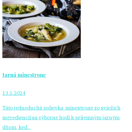
Jarná minestrone
13.5.2024
Táto jednoduchá polievka minestrone zo sviežich
ingrediencií sa výborne hodí k príjemným jarným
dňom, keď...