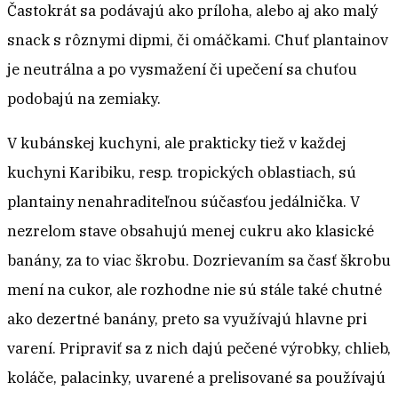
Častokrát sa podávajú ako príloha, alebo aj ako malý
snack s rôznymi dipmi, či omáčkami. Chuť plantainov
je neutrálna a po vysmažení či upečení sa chuťou
podobajú na zemiaky.
V kubánskej kuchyni, ale prakticky tiež v každej
kuchyni Karibiku, resp. tropických oblastiach, sú
plantainy nenahraditeľnou súčasťou jedálnička. V
nezrelom stave obsahujú menej cukru ako klasické
banány, za to viac škrobu. Dozrievaním sa časť škrobu
mení na cukor, ale rozhodne nie sú stále také chutné
ako dezertné banány, preto sa využívajú hlavne pri
varení. Pripraviť sa z nich dajú pečené výrobky, chlieb,
koláče, palacinky, uvarené a prelisované sa používajú