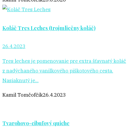
Koláč Tres Leches (trojmliečny koláč)
26.4.2023
Tres leches je pomenovanie pre extra šťavnatý koláč
z nadýchaného vanilkového piškotového cesta.
Nasiaknutý je...
Kamil Tomčofčík
26.4.2023
Tvarohovo-cibuľový quiche