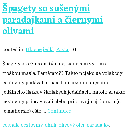
Špagety so sušenými
paradajkami a čiernymi
olivami
posted in:
Hlavné jedlá
,
Pasta!
|
0
Špagety s kečupom, tým najlacnejším syrom a
troškou masla. Pamätáte?? Takto nejako sa voľakedy
cestoviny podávali u nás, boli bežnou súčasťou
jedálneho lístka v školských jedálňach, mnohí si takto
cestoviny pripravovali alebo pripravujú aj doma a (čo
je najhoršie) ešte …
Continued
cesnak
,
cestoviny
,
chilli
,
olivový olej
,
paradajky
,