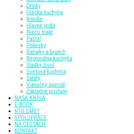
Drinky
Grécka kuchyňa
Knedle
Hlavné jedlá
Niečo malé
Pasta!
Polievky
Raňajky a brunch
Regionálna kuchyňa
Sladký život
Svetová kuchyňa
Šaláty
Vianočný špeciál
Základné postupy
NAŠA KNIHA
E-BOOK
KTO SME?
SPOLUPRÁCE
NA CESTÁCH
KONTAKT