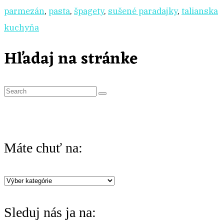
parmezán
,
pasta
,
špagety
,
sušené paradajky
,
talianska
kuchyňa
Hľadaj na stránke
S
e
a
r
Máte chuť na:
c
h
Máte
f
chuť
o
Sleduj nás ja na:
na:
r