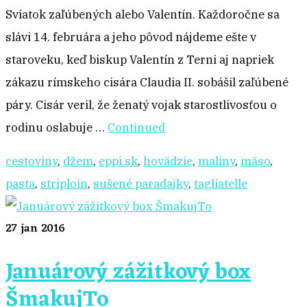
Sviatok zaľúbených alebo Valentín. Každoročne sa
slávi 14. februára a jeho pôvod nájdeme ešte v
staroveku, keď biskup Valentín z Terni aj napriek
zákazu rímskeho cisára Claudia II. sobášil zaľúbené
páry. Cisár veril, že ženatý vojak starostlivosťou o
rodinu oslabuje …
Continued
cestoviny
,
džem
,
eppi.sk
,
hovädzie
,
maliny
,
mäso
,
pasta
,
striploin
,
sušené paradajky
,
tagliatelle
27
jan 2016
Januárový zážitkový box
ŠmakujTo