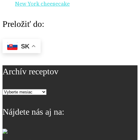
New York cheesecake
Preložiť do:
SK
Archív receptov
Archív
receptov
Nájdete nás aj na: