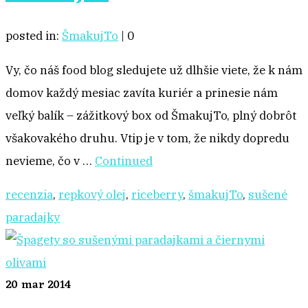
posted in:
ŠmakujTo
|
0
Vy, čo náš food blog sledujete už dlhšie viete, že k nám
domov každý mesiac zavíta kuriér a prinesie nám
veľký balík – zážitkový box od ŠmakujTo, plný dobrôt
všakovakého druhu. Vtip je v tom, že nikdy dopredu
nevieme, čo v …
Continued
recenzia
,
repkový olej
,
riceberry
,
šmakujTo
,
sušené
paradajky
20
mar 2014