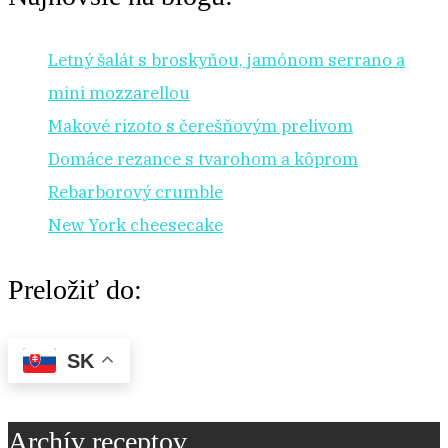
Letný šalát s broskyňou, jamónom serrano a
mini mozzarellou
Makové rizoto s čerešňovým prelivom
Domáce rezance s tvarohom a kôprom
Rebarborový crumble
New York cheesecake
Preložiť do:
SK
Archív receptov