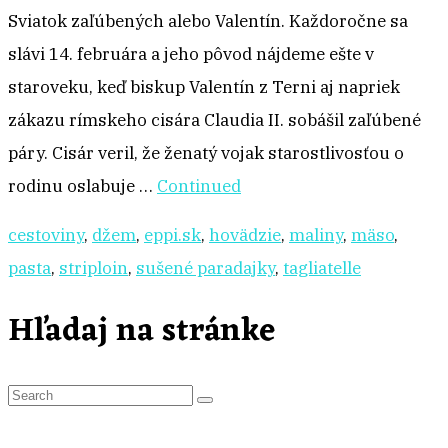
Sviatok zaľúbených alebo Valentín. Každoročne sa
slávi 14. februára a jeho pôvod nájdeme ešte v
staroveku, keď biskup Valentín z Terni aj napriek
zákazu rímskeho cisára Claudia II. sobášil zaľúbené
páry. Cisár veril, že ženatý vojak starostlivosťou o
rodinu oslabuje …
Continued
cestoviny
,
džem
,
eppi.sk
,
hovädzie
,
maliny
,
mäso
,
pasta
,
striploin
,
sušené paradajky
,
tagliatelle
Hľadaj na stránke
S
e