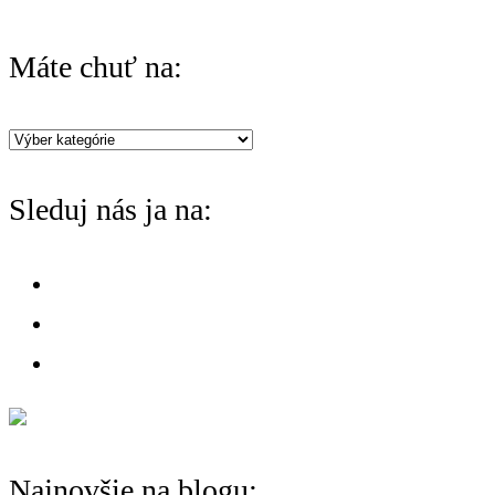
a
r
Máte chuť na:
c
h
Máte
f
chuť
o
Sleduj nás ja na:
na:
r
:
Najnovšie na blogu: