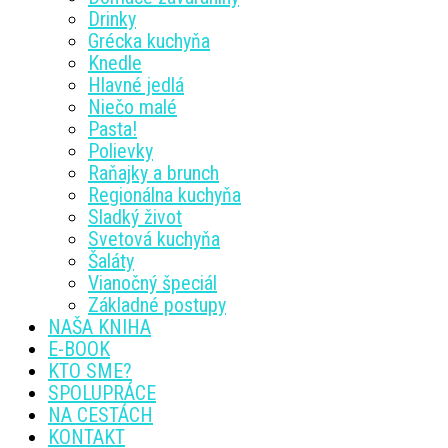
Drinky
Grécka kuchyňa
Knedle
Hlavné jedlá
Niečo malé
Pasta!
Polievky
Raňajky a brunch
Regionálna kuchyňa
Sladký život
Svetová kuchyňa
Šaláty
Vianočný špeciál
Základné postupy
NAŠA KNIHA
E-BOOK
KTO SME?
SPOLUPRÁCE
NA CESTÁCH
KONTAKT