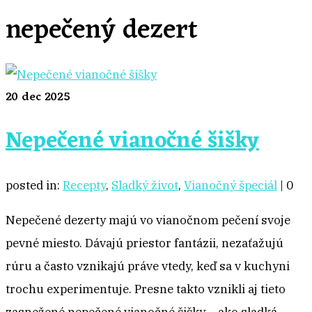
nepečený dezert
20
dec 2025
Nepečené vianočné šišky
posted in:
Recepty
,
Sladký život
,
Vianočný špeciál
|
0
Nepečené dezerty majú vo vianočnom pečení svoje
pevné miesto. Dávajú priestor fantázii, nezaťažujú
rúru a často vznikajú práve vtedy, keď sa v kuchyni
trochu experimentuje. Presne takto vznikli aj tieto