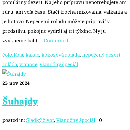
populárny dezert. Na jeho prípravu nepotrebujete ani
rúru, ani veľa času. Stačí trocha mixovania, vaľkania a
je hotovo. Nepečenú roládu môžete pripraviť v
predstihu, pokojne vydrží aj tri týždne. My ju
zvykneme baliť …
Continued
čokoláda
,
kakao
,
kokosová roláda
,
nepečený dezert
,
roláda
,
vianoce
,
vianočný špeciál
23
nov 2024
Šuhajdy
posted in:
Sladký život
,
Vianočný špeciál
|
0