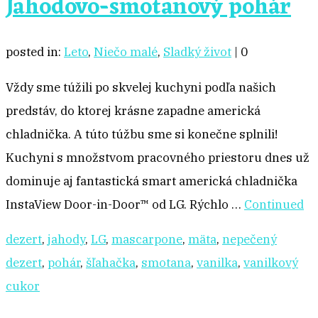
Jahodovo-smotanový pohár
posted in:
Leto
,
Niečo malé
,
Sladký život
|
0
Vždy sme túžili po skvelej kuchyni podľa našich
predstáv, do ktorej krásne zapadne americká
chladnička. A túto túžbu sme si konečne splnili!
Kuchyni s množstvom pracovného priestoru dnes už
dominuje aj fantastická smart americká chladnička
InstaView Door-in-Door™ od LG. Rýchlo …
Continued
dezert
,
jahody
,
LG
,
mascarpone
,
mäta
,
nepečený
dezert
,
pohár
,
šľahačka
,
smotana
,
vanilka
,
vanilkový
cukor