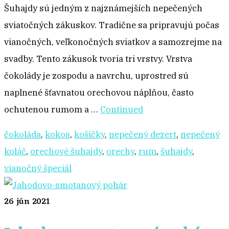
Šuhajdy sú jedným z najznámejších nepečených
sviatočných zákuskov. Tradične sa pripravujú počas
vianočných, veľkonočných sviatkov a samozrejme na
svadby. Tento zákusok tvoria tri vrstvy. Vrstva
čokolády je zospodu a navrchu, uprostred sú
naplnené šťavnatou orechovou náplňou, často
ochutenou rumom a …
Continued
čokoláda
,
kokos
,
košíčky
,
nepečený dezert
,
nepečený
koláč
,
orechové šuhajdy
,
orechy
,
rum
,
šuhajdy
,
vianočný špeciál
26
jún 2021