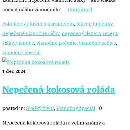
zasnežené nepečené vianočné šišky – ako sladká
súčasť nášho vianočného …
Continued
čokoládový krém s karamelom
,
lekvár
,
lupienky
,
nepečené vianočné šišky
,
nepečený dezert
,
recept
,
šišky
,
vianoce
,
vianočné pečenie
,
vianočné pečivo
,
vianočný špeciál
1
dec 2024
Nepečená kokosová roláda
posted in:
Sladký život
,
Vianočný špeciál
|
0
Nepečená kokosová roláda je veľmi známy a