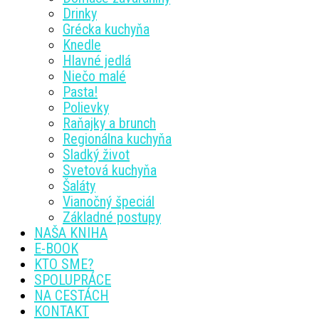
Drinky
Grécka kuchyňa
Knedle
Hlavné jedlá
Niečo malé
Pasta!
Polievky
Raňajky a brunch
Regionálna kuchyňa
Sladký život
Svetová kuchyňa
Šaláty
Vianočný špeciál
Základné postupy
NAŠA KNIHA
E-BOOK
KTO SME?
SPOLUPRÁCE
NA CESTÁCH
KONTAKT