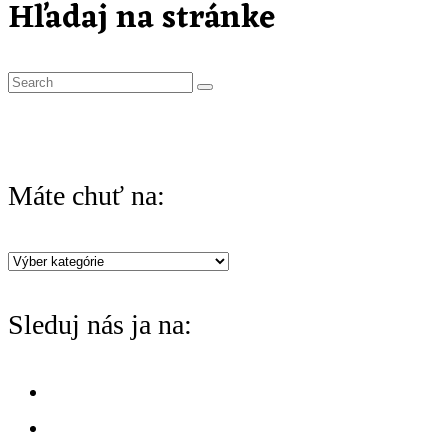
Hľadaj na stránke
S
e
a
r
Máte chuť na:
c
h
Máte
f
chuť
o
Sleduj nás ja na:
na:
r
: