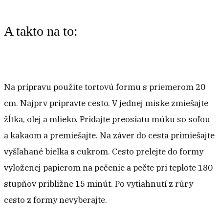
A takto na to:
Na prípravu použite tortovú formu s priemerom 20
cm. Najprv pripravte cesto. V jednej miske zmiešajte
žĺtka, olej a mlieko. Pridajte preosiatu múku so soľou
a kakaom a premiešajte. Na záver do cesta primiešajte
vyšľahané bielka s cukrom. Cesto prelejte do formy
vyloženej papierom na pečenie a pečte pri teplote 180
stupňov približne 15 minút. Po vytiahnutí z rúry
cesto z formy nevyberajte.