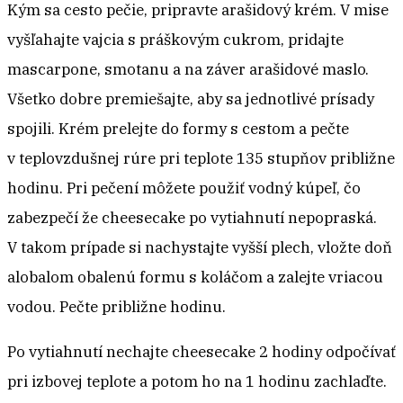
Kým sa cesto pečie, pripravte arašidový krém. V mise
vyšľahajte vajcia s práškovým cukrom, pridajte
mascarpone, smotanu a na záver arašidové maslo.
Všetko dobre premiešajte, aby sa jednotlivé prísady
spojili. Krém prelejte do formy s cestom a pečte
v teplovzdušnej rúre pri teplote 135 stupňov približne
hodinu. Pri pečení môžete použiť vodný kúpeľ, čo
zabezpečí že cheesecake po vytiahnutí nepopraská.
V takom prípade si nachystajte vyšší plech, vložte doň
alobalom obalenú formu s koláčom a zalejte vriacou
vodou. Pečte približne hodinu.
Po vytiahnutí nechajte cheesecake 2 hodiny odpočívať
pri izbovej teplote a potom ho na 1 hodinu zachlaďte.