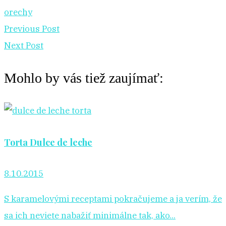
orechy
Previous Post
Next Post
Mohlo by vás tiež zaujímať:
Torta Dulce de leche
8.10.2015
S karamelovými receptami pokračujeme a ja verím, že
sa ich neviete nabažiť minimálne tak, ako...