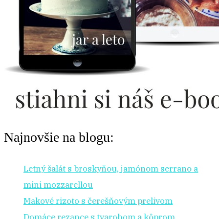
Najnovšie na blogu:
Letný šalát s broskyňou, jamónom serrano a
mini mozzarellou
Makové rizoto s čerešňovým prelivom
Domáce rezance s tvarohom a kôprom