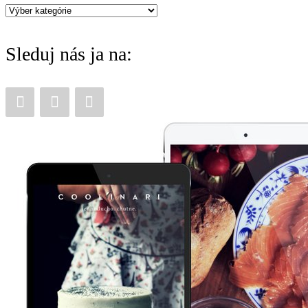
Máte
chuť
Sleduj nás ja na:
na: