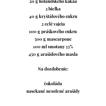
20 g holandského kakaa
2 bielka
40 g kryštálového cukru
2 celé vajcia
100 g práškového cukru
500 g mascarpone
100 ml smotany 33%
450 g arašidového masla
Na dozdobenie:
čokoláda
nasekané nesolené arašidy