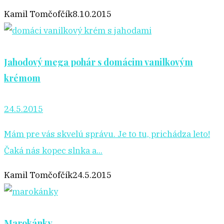
Kamil Tomčofčík
8.10.2015
Jahodový mega pohár s domácim vanilkovým
krémom
24.5.2015
Mám pre vás skvelú správu. Je to tu, prichádza leto!
Čaká nás kopec slnka a...
Kamil Tomčofčík
24.5.2015
Marokánky