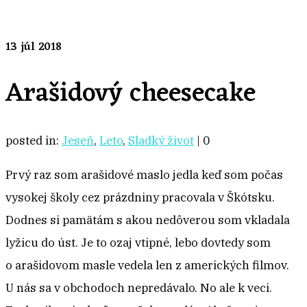
13
júl 2018
Arašidový cheesecake
posted in:
Jeseň
,
Leto
,
Sladký život
|
0
Prvý raz som arašidové maslo jedla keď som počas
vysokej školy cez prázdniny pracovala v Škótsku.
Dodnes si pamätám s akou nedôverou som vkladala
lyžicu do úst. Je to ozaj vtipné, lebo dovtedy som
o arašidovom masle vedela len z amerických filmov.
U nás sa v obchodoch nepredávalo. No ale k veci.