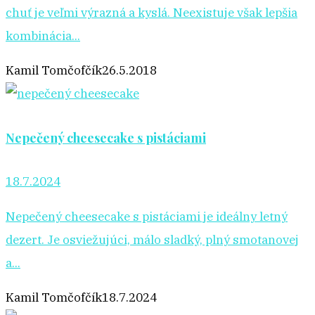
chuť je veľmi výrazná a kyslá. Neexistuje však lepšia
kombinácia...
Kamil Tomčofčík
26.5.2018
Nepečený cheesecake s pistáciami
18.7.2024
Nepečený cheesecake s pistáciami je ideálny letný
dezert. Je osviežujúci, málo sladký, plný smotanovej
a...
Kamil Tomčofčík
18.7.2024