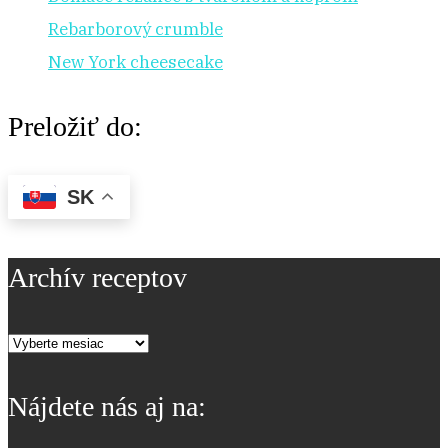
Rebarborový crumble
New York cheesecake
Preložiť do:
SK
Archív receptov
Archív
receptov
Nájdete nás aj na: