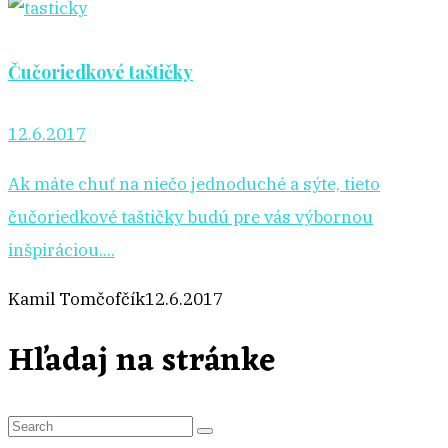
Čučoriedkové taštičky
12.6.2017
Ak máte chuť na niečo jednoduché a sýte, tieto
čučoriedkové taštičky budú pre vás výbornou
inšpiráciou....
Kamil Tomčofčík
12.6.2017
Hľadaj na stránke
S