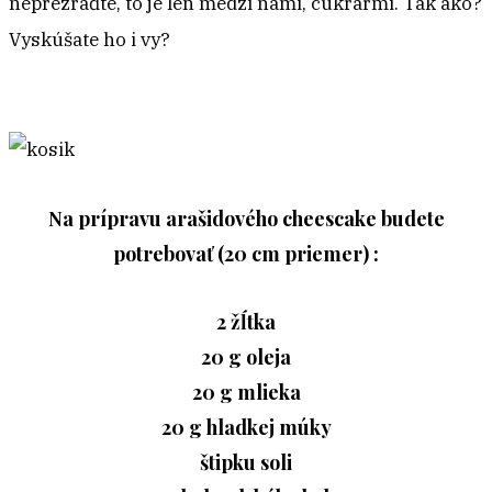
neprezraďte, to je len medzi nami, cukrármi. Tak ako?
Vyskúšate ho i vy?
Na prípravu arašidového cheescake budete
potrebovať (20 cm priemer) :
2 žĺtka
20 g oleja
20 g mlieka
20 g hladkej múky
štipku soli