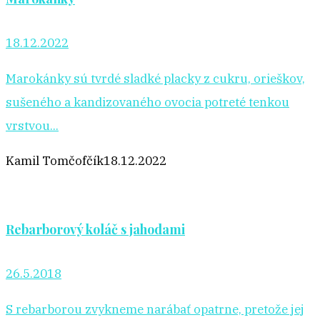
18.12.2022
Marokánky sú tvrdé sladké placky z cukru, orieškov,
sušeného a kandizovaného ovocia potreté tenkou
vrstvou...
Kamil Tomčofčík
18.12.2022
Rebarborový koláč s jahodami
26.5.2018
S rebarborou zvykneme narábať opatrne, pretože jej