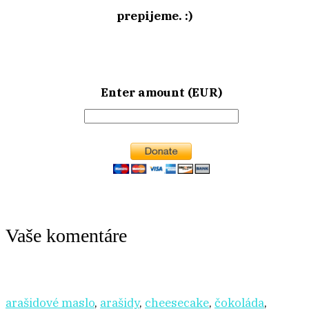
prepijeme. :)
Enter amount (EUR)
Vaše komentáre
arašidové maslo
,
arašidy
,
cheesecake
,
čokoláda
,