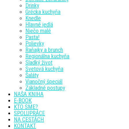
Drinky
Grécka kuchyňa
Knedle
Hlavné jedlá
Niečo malé
Pasta!
Polievky
Raňajky a brunch
Regionálna kuchyňa
Sladký život
Svetová kuchyňa
Šaláty
Vianočný špeciál
Základné postupy
NAŠA KNIHA
E-BOOK
KTO SME?
SPOLUPRÁCE
NA CESTÁCH
KONTAKT