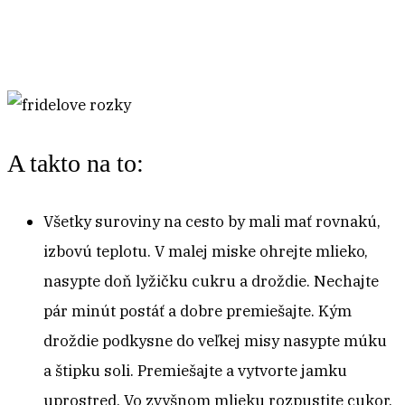
A takto na to:
Všetky suroviny na cesto by mali mať rovnakú,
izbovú teplotu. V malej miske ohrejte mlieko,
nasypte doň lyžičku cukru a droždie. Nechajte
pár minút postáť a dobre premiešajte. Kým
droždie podkysne do veľkej misy nasypte múku
a štipku soli. Premiešajte a vytvorte jamku
uprostred. Vo zvyšnom mlieku rozpustite cukor.