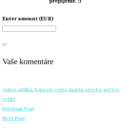
prepijeme. :)
Enter amount (EUR)
Vaše komentáre
cukor
,
jablká
,
kysnuté cesto
,
maslo
,
orechy
,
pečivo
,
rožky
Previous Post
Next Post