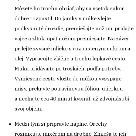
Môžete ho trochu ohriať, aby sa všetok cukor
dobre rozpustil. Do jamky v múke vlejte
podkysnuté droždie, premiešajte nožom, pridajte
vajce a žĺtok, opäť nožom premiešajte. Na záver
prilejte zvyšné mlieko s rozpusteným cukrom a
olej. Vypracujte vláčne a trochu lepkavé cesto.
Múku pridávajte po troškách, podľa potreby.
Vymiesené cesto vložte do múkou vysypanej
misy, prekryte potravinovou fóliou, utierkou
a nechajte cca 40 minút kysnúť, až zdvojnásobí
svoj objem.
Medzi tým si pripravte náplne. Orechy
rozmixujte mixérom na drobno. Zmiešajte ich