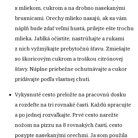
s mliekom, cukrom a na drobno nasekanými
brusnicami. Orechy mlieko nasajú, ak sa vám
náplň bude zdať veľmi hustá, prilejte ešte trochu
mlieka. Jablká očistite, nastrúhajte a rukami
z nich vyžmýkajte prebytočnú šťavu. Zmiešajte
so škoricovým cukrom a troškou citrónovej
šťavy. Náplne priebežne ochutnávajte a cukor
pridávajte podľa vlastnej chuti.
Vykysnuté cesto preložte na pracovnú dosku
a rozdeľte na tri rovnaké časti. Každú spracujte
a po jednej rozvaľkajte. Prvé cesto narežte
nožom na pizzu na 8 rovnakých častí, cesto
posypte nasekanými orechmi. Ja som použila