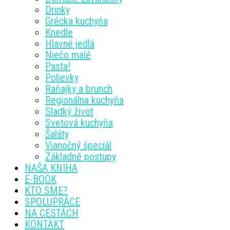
Drinky
Grécka kuchyňa
Knedle
Hlavné jedlá
Niečo malé
Pasta!
Polievky
Raňajky a brunch
Regionálna kuchyňa
Sladký život
Svetová kuchyňa
Šaláty
Vianočný špeciál
Základné postupy
NAŠA KNIHA
E-BOOK
KTO SME?
SPOLUPRÁCE
NA CESTÁCH
KONTAKT