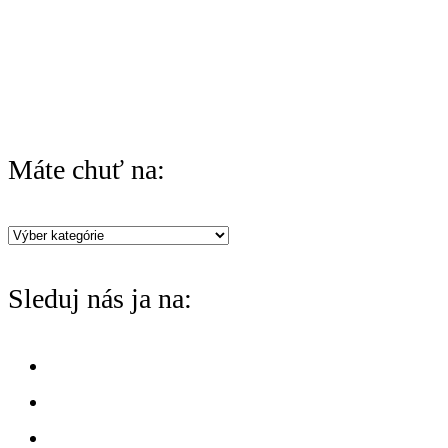
r
:
Máte chuť na:
Máte
chuť
Sleduj nás ja na:
na: