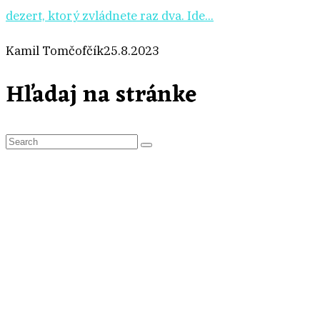
dezert, ktorý zvládnete raz dva. Ide...
Kamil Tomčofčík
25.8.2023
Hľadaj na stránke
S
e
a
r
c
h
f
o