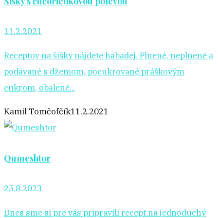
Šišky s čučoriedkovou polevou
11.2.2021
Receptov na šišky nájdete habadej. Plnené, neplnené a
podávané s džemom, pocukrované práškovým
cukrom, obalené...
Kamil Tomčofčík
11.2.2021
Qumeshtor
25.8.2023
Dnes sme si pre vás pripravili recept na jednoduchý