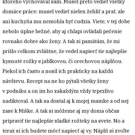
ktorého vychovával sám. Musel preto vedieť všetky
domáce práce: musel vedieť nielen žehliť a prať, ale
ani kuchyňa mu nemohla byť cudzia. Viete, v tej dobe
nebolo úplne bežné, aby aj chlapi ovládali pečenie
rovnako dobre ako ženy. A tak si pamätám, že mi
prišlo celkom zvláštne, že vedel napiecť tie najlepšie
kysnuté rožky s jablkovou, či orechovou náplňou.
Piekol ich často a nosil ich prakticky na každú
návštevu. Recept na ne ho pýtali všetky ženy
v podniku a on im ho zakaždým vždy trpezlivo
nadiktoval. A tak sa dostal aj k mojej mamke a od nej
zase k Miške. A tak si môžeme aj my doma občas
pripraviť tie najlepšie sladké rožteky na svete. No a
teraz si ich budete môcť napiecť aj vy. Náplň si zvoľte