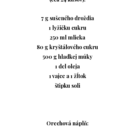
7 g sušeného droždia
1 lyžičku cukru
250 ml mlieka
80 g kryštálového cukru
500 g hladkej múky
1 dcl oleja
1 vajce a 1 žĺtok
štipku soli
Orechová náplň: