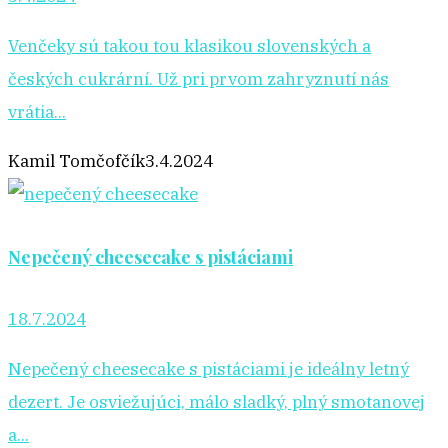
Venčeky sú takou tou klasikou slovenských a
českých cukrární. Už pri prvom zahryznutí nás
vrátia...
Kamil Tomčofčík
3.4.2024
Nepečený cheesecake s pistáciami
18.7.2024
Nepečený cheesecake s pistáciami je ideálny letný
dezert. Je osviežujúci, málo sladký, plný smotanovej
a...