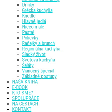
Drinky
Grécka kuchyňa
Knedle
Hlavné jedlá
Niečo malé
Pasta!
Polievky
Raňajky a brunch
Regionálna kuchyňa
Sladký život
Svetová kuchyňa
Šaláty
Vianočný špeciál
Základné postupy
NAŠA KNIHA
E-BOOK
KTO SME?
SPOLUPRÁCE
NA CESTÁCH
KONTAKT