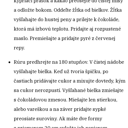
kypriaci prášok a kakao preosejte do čistej misy
a odložte bokom. Oddeľte žĺtka od bielkov. Žĺtka
vyšľahajte do hustej peny a prilejte k čokoláde,
ktorá má izbovú teplotu. Pridajte aj rozpustené
maslo. Premiešajte a pridajte pyré z červenej
repy.
Rúru predhrejte na 180 stupňov. V čistej nádobe
vyšľahajte bielka. Keď už tvoria špičku, po
častiach pridávajte cukor a mixujte dovtedy, kým
sa cukor nerozpustí. Vyšľahané bielka zmiešajte
s čokoládovou zmesou. Miešajte len stierkou,
alebo vareškou a na záver pridajte sypké
preosiate suroviny. Ak máte dve formy