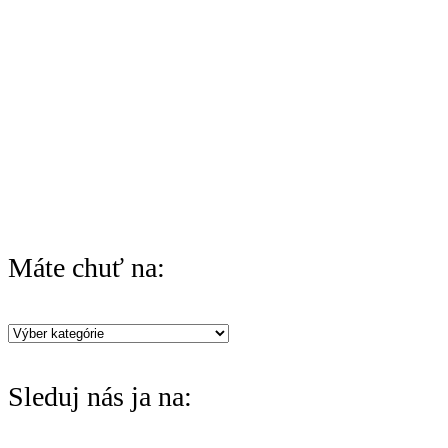
h
f
o
r
:
Máte chuť na:
Máte
chuť
Sleduj nás ja na:
na: