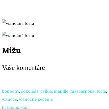
Mižu
Vaše komentáre
bonbony
,
čokoláda
,
cvikla
,
mandle
,
mascarpone
,
torta
,
vianoce
,
vianočné pečenie
Previous Post