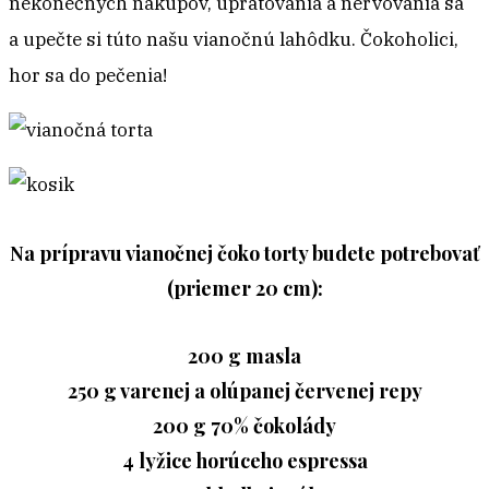
nekonečných nákupov, upratovania a nervovania sa
a upečte si túto našu vianočnú lahôdku. Čokoholici,
hor sa do pečenia!
Na prípravu vianočnej čoko torty budete potrebovať
(priemer 20 cm):
200 g masla
250 g varenej a olúpanej červenej repy
200 g 70% čokolády
4 lyžice horúceho espressa