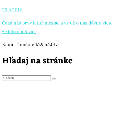
29.5.2015
Čaká nás prvý letný mesiac a vy už o nás dávno viete,
že leto doslova...
Kamil Tomčofčík
29.5.2015
Hľadaj na stránke
S
e
a
r
c