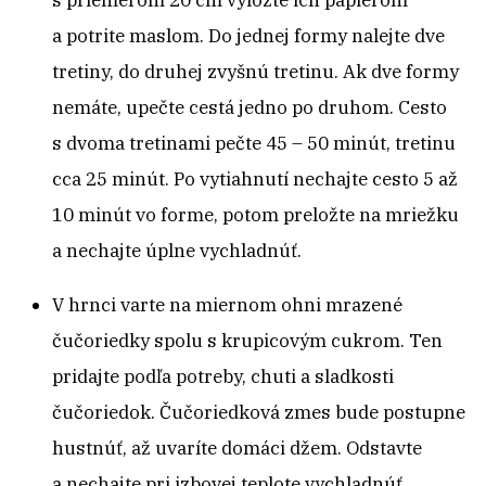
s priemerom 20 cm vyložte ich papierom
a potrite maslom. Do jednej formy nalejte dve
tretiny, do druhej zvyšnú tretinu. Ak dve formy
nemáte, upečte cestá jedno po druhom. Cesto
s dvoma tretinami pečte 45 – 50 minút, tretinu
cca 25 minút. Po vytiahnutí nechajte cesto 5 až
10 minút vo forme, potom preložte na mriežku
a nechajte úplne vychladnúť.
V hrnci varte na miernom ohni mrazené
čučoriedky spolu s krupicovým cukrom. Ten
pridajte podľa potreby, chuti a sladkosti
čučoriedok. Čučoriedková zmes bude postupne
hustnúť, až uvaríte domáci džem. Odstavte
a nechajte pri izbovej teplote vychladnúť.