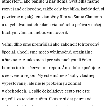
atmosféru, ako panuje u nás doma. Svetielka máme
rozvešané celoročne, takže celý byt bliká, každý deň si
pozrieme nejaký ten vianočný film so Santa Clausom
a o tých dvanástich kilách vianočného pečiva v našej
kuchyni vám ani nebudem hovoriť.
Veľmi dlho sme premýšľali ako zakončiť tohtoročný
špeciál. Chceli sme niečo výnimočné, originálne
a šťavnaté. A tak sme si pre vás nachystali čoko
bomba tortu s červenou repou. Áno, dobre počujete,
s červenou repou. My ešte máme zásoby vlastnej
vypestovanej, ale nie je problém ju zohnať
v obchodoch. Lepšie čokoládové cesto ste ešte
nejedli, za to vám ručím. Skúste si dať pauzu od