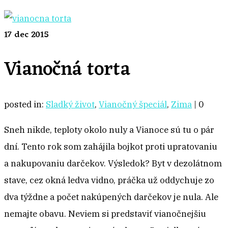
17
dec 2015
Vianočná torta
posted in:
Sladký život
,
Vianočný špeciál
,
Zima
|
0
Sneh nikde, teploty okolo nuly a Vianoce sú tu o pár
dní. Tento rok som zahájila bojkot proti upratovaniu
a nakupovaniu darčekov. Výsledok? Byt v dezolátnom
stave, cez okná ledva vidno, práčka už oddychuje zo
dva týždne a počet nakúpených darčekov je nula. Ale
nemajte obavu. Neviem si predstaviť vianočnejšiu