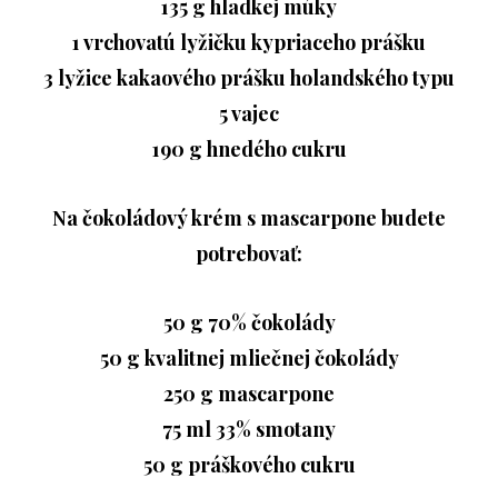
135 g hladkej múky
1 vrchovatú lyžičku kypriaceho prášku
3 lyžice kakaového prášku holandského typu
5 vajec
190 g hnedého cukru
Na čokoládový krém s mascarpone budete
potrebovať:
50 g 70% čokolády
50 g kvalitnej mliečnej čokolády
250 g mascarpone
75 ml 33% smotany
50 g práškového cukru