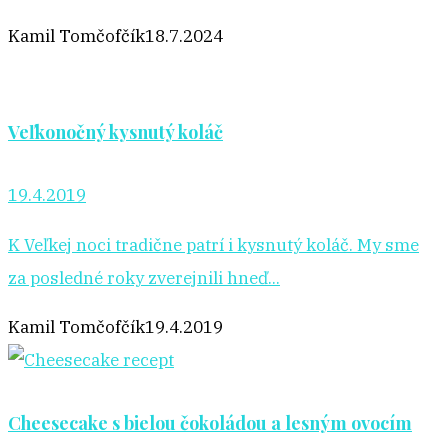
Kamil Tomčofčík
18.7.2024
Veľkonočný kysnutý koláč
19.4.2019
K Veľkej noci tradične patrí i kysnutý koláč. My sme
za posledné roky zverejnili hneď...
Kamil Tomčofčík
19.4.2019
Cheesecake s bielou čokoládou a lesným ovocím