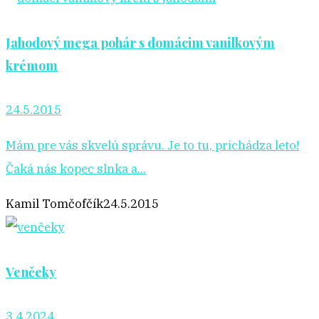
Jahodový mega pohár s domácim vanilkovým
krémom
24.5.2015
Mám pre vás skvelú správu. Je to tu, prichádza leto!
Čaká nás kopec slnka a...
Kamil Tomčofčík
24.5.2015
Venčeky
3.4.2024