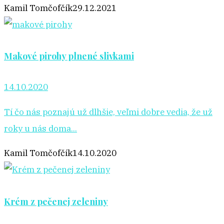
Kamil Tomčofčík
29.12.2021
Makové pirohy plnené slivkami
14.10.2020
Tí čo nás poznajú už dlhšie, veľmi dobre vedia, že už
roky u nás doma...
Kamil Tomčofčík
14.10.2020
Krém z pečenej zeleniny