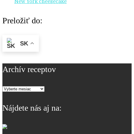
New York cheesecake
Preložiť do:
SK
Archív receptov
Archív
receptov
Nájdete nás aj na: