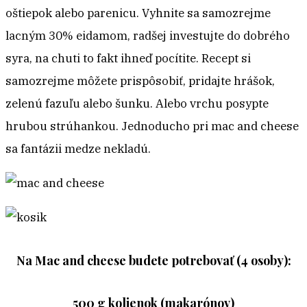
oštiepok alebo parenicu. Vyhnite sa samozrejme
lacným 30% eidamom, radšej investujte do dobrého
syra, na chuti to fakt ihneď pocítite. Recept si
samozrejme môžete prispôsobiť, pridajte hrášok,
zelenú fazuľu alebo šunku. Alebo vrchu posypte
hrubou strúhankou. Jednoducho pri mac and cheese
sa fantázii medze nekladú.
Na Mac and cheese budete potrebovať (4 osoby):
500 g kolienok (makarónov)