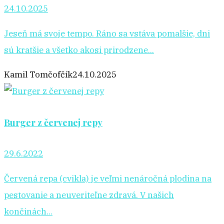
24.10.2025
Jeseň má svoje tempo. Ráno sa vstáva pomalšie, dni
sú kratšie a všetko akosi prirodzene...
Kamil Tomčofčík
24.10.2025
Burger z červenej repy
29.6.2022
Červená repa (cvikla) je veľmi nenáročná plodina na
pestovanie a neuveriteľne zdravá. V našich
končinách...