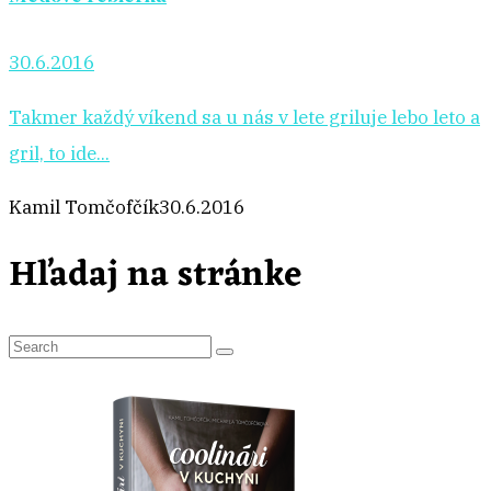
30.6.2016
Takmer každý víkend sa u nás v lete griluje lebo leto a
gril, to ide...
Kamil Tomčofčík
30.6.2016
Hľadaj na stránke
S
e
a
r
c