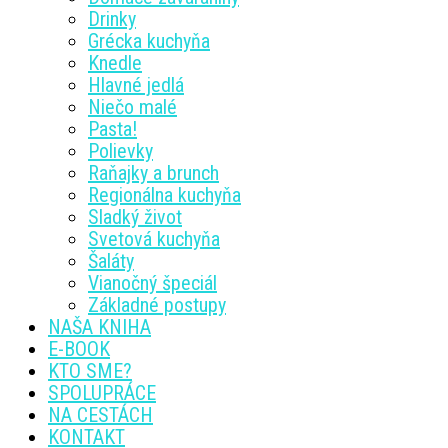
Drinky
Grécka kuchyňa
Knedle
Hlavné jedlá
Niečo malé
Pasta!
Polievky
Raňajky a brunch
Regionálna kuchyňa
Sladký život
Svetová kuchyňa
Šaláty
Vianočný špeciál
Základné postupy
NAŠA KNIHA
E-BOOK
KTO SME?
SPOLUPRÁCE
NA CESTÁCH
KONTAKT