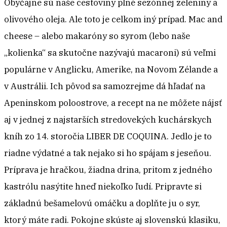
Obyčajne sú naše cestoviny plné sezónnej zeleniny a
olivového oleja. Ale toto je celkom iný prípad. Mac and
cheese – alebo makaróny so syrom (lebo naše
„kolienka“ sa skutočne nazývajú macaroni) sú veľmi
populárne v Anglicku, Amerike, na Novom Zélande a
v Austrálii. Ich pôvod sa samozrejme dá hľadať na
Apeninskom poloostrove, a recept na ne môžete nájsť
aj v jednej z najstarších stredovekých kuchárskych
kníh zo 14. storočia LIBER DE COQUINA. Jedlo je to
riadne výdatné a tak nejako si ho spájam s jeseňou.
Príprava je hračkou, žiadna drina, pritom z jedného
kastrólu nasýtite hneď niekoľko ľudí. Pripravte si
základnú bešamelovú omáčku a doplňte ju o syr,
ktorý máte radi. Pokojne skúste aj slovenskú klasiku,