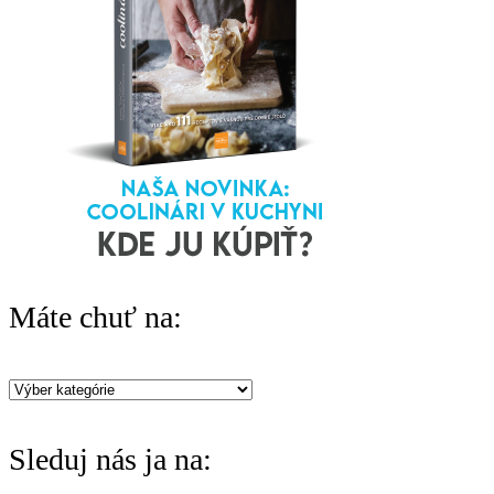
h
f
o
r
:
Máte chuť na:
Máte
chuť
Sleduj nás ja na:
na: