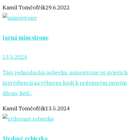
Kamil Tomčofčík
29.6.2022
Jarná minestrone
13.5.2024
Táto jednoduchá polievka minestrone zo sviežich
ingrediencií sa výborne hodí k príjemným jarným
dňom, keď...
Kamil Tomčofčík
13.5.2024
Medové rebierka