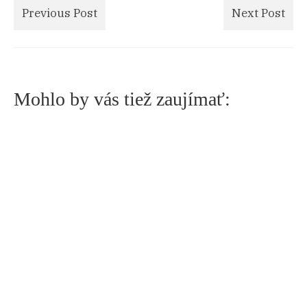
Previous Post
Next Post
Mohlo by vás tiež zaujímať:
Letné domáce penne so zeleninou
3.9.2018
Cestoviny máme radi od mala. Tak ako takmer
každý v našich končinách, aj u nás...