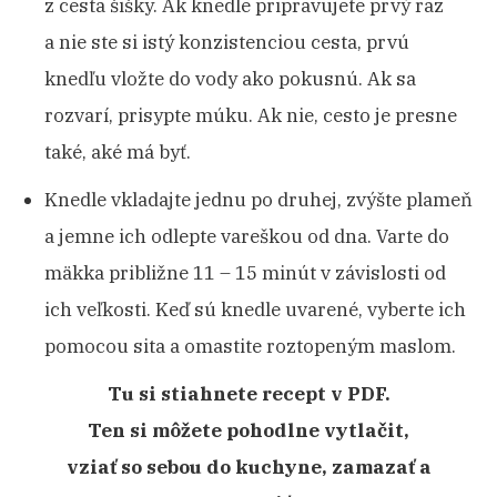
z cesta šišky. Ak knedle pripravujete prvý raz
a nie ste si istý konzistenciou cesta, prvú
knedľu vložte do vody ako pokusnú. Ak sa
rozvarí, prisypte múku. Ak nie, cesto je presne
také, aké má byť.
Knedle vkladajte jednu po druhej, zvýšte plameň
a jemne ich odlepte vareškou od dna. Varte do
mäkka približne 11 – 15 minút v závislosti od
ich veľkosti. Keď sú knedle uvarené, vyberte ich
pomocou sita a omastite roztopeným maslom.
Tu si stiahnete recept v PDF.
Ten si môžete pohodlne vytlačit,
vziať so sebou do kuchyne, zamazať a