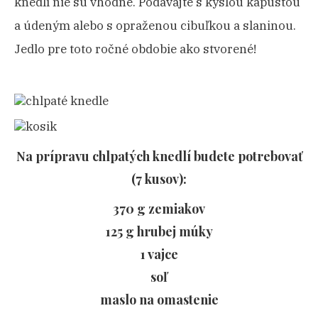
knedlí nie sú vhodné. Podávajte s kyslou kapustou
a údeným alebo s opraženou cibuľkou a slaninou.
Jedlo pre toto ročné obdobie ako stvorené!
Na prípravu chlpatých knedlí budete potrebovať
(7 kusov):
370 g zemiakov
125 g hrubej múky
1 vajce
soľ
maslo na omastenie