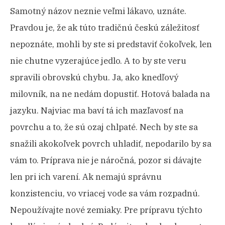
Samotný názov neznie veľmi lákavo, uznáte.
NA CESTÁCH
Pravdou je, že ak túto tradičnú českú záležitosť
KONTAKT
nepoznáte, mohli by ste si predstaviť čokoľvek, len
nie chutne vyzerajúce jedlo. A to by ste veru
spravili obrovskú chybu. Ja, ako knedľový
milovník, na ne nedám dopustiť. Hotová balada na
jazyku. Najviac ma baví tá ich mazľavosť na
povrchu a to, že sú ozaj chlpaté. Nech by ste sa
snažili akokoľvek povrch uhladiť, nepodarilo by sa
vám to. Príprava nie je náročná, pozor si dávajte
len pri ich varení. Ak nemajú správnu
konzistenciu, vo vriacej vode sa vám rozpadnú.
Nepoužívajte nové zemiaky. Pre prípravu týchto