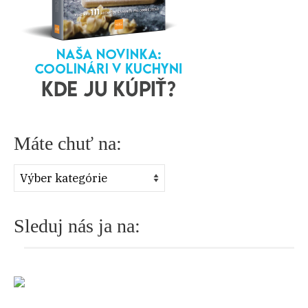
r
:
Máte chuť na:
Máte
chuť
na:
Sleduj nás ja na: