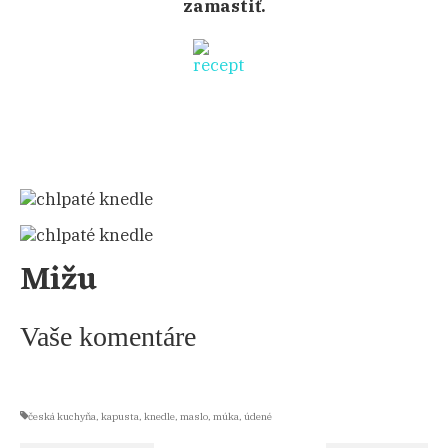
zamastiť.
Mižu
Vaše komentáre
česká kuchyňa
,
kapusta
,
knedle
,
maslo
,
múka
,
údené