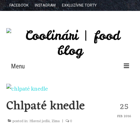
FACEBOOK
INSTAGRAM
EXKLUZÍVNE TORTY
Menu
RECEPTY
NAŠA KNIHA
Chlpaté knedle
25
E-BOOK
FEB 2016
posted in:
Hlavné jedlá
,
Zima
|
0
KTO SME?
SPOLUPRÁCE