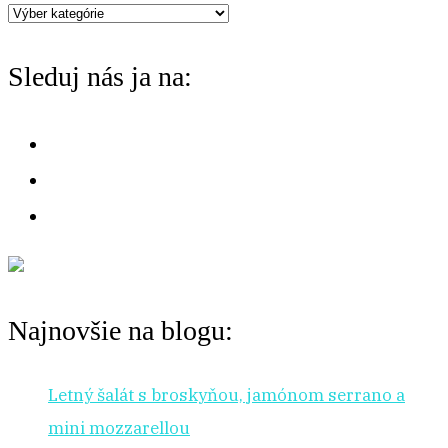
Máte
chuť
Sleduj nás ja na:
na:
Najnovšie na blogu:
Letný šalát s broskyňou, jamónom serrano a
mini mozzarellou