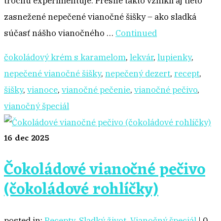
trochu experimentuje. Presne takto vznikli aj tieto
zasnežené nepečené vianočné šišky – ako sladká
súčasť nášho vianočného …
Continued
čokoládový krém s karamelom
,
lekvár
,
lupienky
,
nepečené vianočné šišky
,
nepečený dezert
,
recept
,
šišky
,
vianoce
,
vianočné pečenie
,
vianočné pečivo
,
vianočný špeciál
16
dec 2025
Čokoládové vianočné pečivo
(čokoládové rohlíčky)
posted in:
Recepty
,
Sladký život
,
Vianočný špeciál
|
0