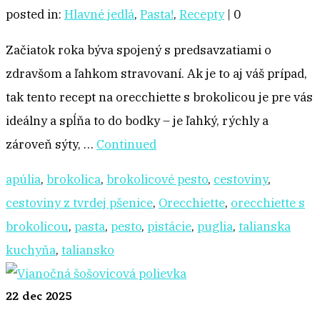
posted in:
Hlavné jedlá
,
Pasta!
,
Recepty
|
0
Začiatok roka býva spojený s predsavzatiami o
zdravšom a ľahkom stravovaní. Ak je to aj váš prípad,
tak tento recept na orecchiette s brokolicou je pre vás
ideálny a spĺňa to do bodky – je ľahký, rýchly a
zároveň sýty, …
Continued
apúlia
,
brokolica
,
brokolicové pesto
,
cestoviny
,
cestoviny z tvrdej pšenice
,
Orecchiette
,
orecchiette s
brokolicou
,
pasta
,
pesto
,
pistácie
,
puglia
,
talianska
kuchyňa
,
taliansko
22
dec 2025