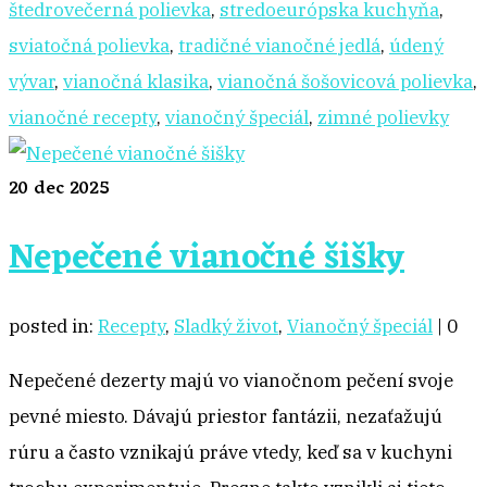
štedrovečerná polievka
,
stredoeurópska kuchyňa
,
sviatočná polievka
,
tradičné vianočné jedlá
,
údený
vývar
,
vianočná klasika
,
vianočná šošovicová polievka
,
vianočné recepty
,
vianočný špeciál
,
zimné polievky
20
dec 2025
Nepečené vianočné šišky
posted in:
Recepty
,
Sladký život
,
Vianočný špeciál
|
0
Nepečené dezerty majú vo vianočnom pečení svoje
pevné miesto. Dávajú priestor fantázii, nezaťažujú
rúru a často vznikajú práve vtedy, keď sa v kuchyni