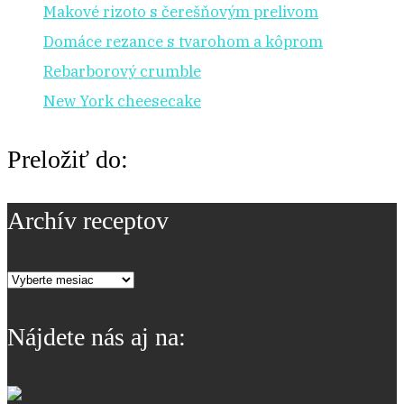
Makové rizoto s čerešňovým prelivom
Domáce rezance s tvarohom a kôprom
Rebarborový crumble
New York cheesecake
Preložiť do:
Archív receptov
Archív
receptov
Nájdete nás aj na: