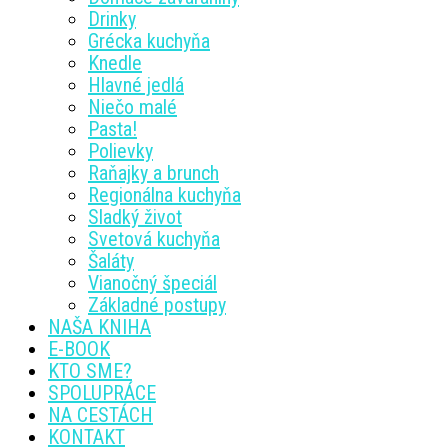
Drinky
Grécka kuchyňa
Knedle
Hlavné jedlá
Niečo malé
Pasta!
Polievky
Raňajky a brunch
Regionálna kuchyňa
Sladký život
Svetová kuchyňa
Šaláty
Vianočný špeciál
Základné postupy
NAŠA KNIHA
E-BOOK
KTO SME?
SPOLUPRÁCE
NA CESTÁCH
KONTAKT