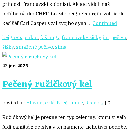
priniesli francúzski kolonisti. Ak ste videli náš
obľúbený film CHEF, tak ste beignets určite zahliadli
keď šéf Carl Casper vzal svojho syna …
Continued
beignets
,
cukor
,
fašiangy
,
francúzske šišky
,
jar
,
pečivo
,
šišky
,
smažené pečivo
,
zima
27
jan 2026
Pečený ružičkový kel
posted in:
Hlavné jedlá
,
Niečo malé
,
Recepty
|
0
Ružičkový kel je presne ten typ zeleniny, ktorú si veľa
ľudí pamätá z detstva v tej najmenej lichotivej podobe.