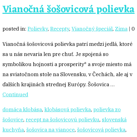
Vianočná šošovicová polievka
posted in:
Polievky
,
Recepty
,
Vianočný špeciál
,
Zima
|
0
Vianočná šošovicová polievka patrí medzi jedlá, ktoré
sa u nás nevaria len pre chuť. Je spojená so
symbolikou hojnosti a prosperity* a svoje miesto má
na sviatočnom stole na Slovensku, v Čechách, ale aj v
ďalších krajinách strednej Európy. Šošovica …
Continued
domáca klobása
,
klobásová polievka
,
polievka zo
šošovice
,
recept na šošovicovú polievku
,
slovenská
kuchyňa
,
šošovica na vianoce
,
šošovicová polievka
,