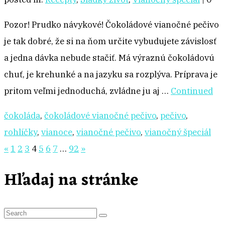
Pozor! Prudko návykové! Čokoládové vianočné pečivo
je tak dobré, že si na ňom určite vybudujete závislosť
a jedna dávka nebude stačiť. Má výraznú čokoládovú
chuť, je krehunké a na jazyku sa rozplýva. Príprava je
pritom veľmi jednoduchá, zvládne ju aj …
Continued
čokoláda
,
čokoládové vianočné pečivo
,
pečivo
,
rohlíčky
,
vianoce
,
vianočné pečivo
,
vianočný špeciál
Stránkovanie
«
1
2
3
4
5
6
7
…
92
»
príspevkov
Hľadaj na stránke
S