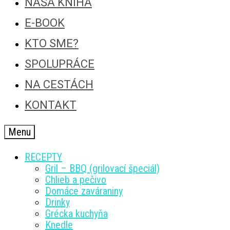
NAŠA KNIHA
E-BOOK
KTO SME?
SPOLUPRÁCE
NA CESTÁCH
KONTAKT
Menu
RECEPTY
Gril – BBQ (grilovací špeciál)
Chlieb a pečivo
Domáce zaváraniny
Drinky
Grécka kuchyňa
Knedle