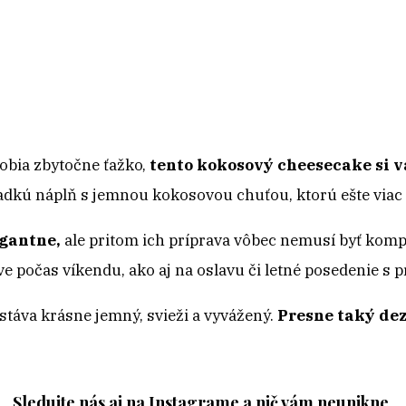
obia zbytočne ťažko,
tento kokosový cheesecake si v
dkú náplň s jemnou kokosovou chuťou, ktorú ešte viac
egantne,
ale pritom ich príprava vôbec nemusí byť kompl
 počas víkendu, ako aj na oslavu či letné posedenie s pr
stáva krásne jemný, svieži a vyvážený.
Presne taký dez
Sledujte nás aj na Instagrame a nič vám neunikne.