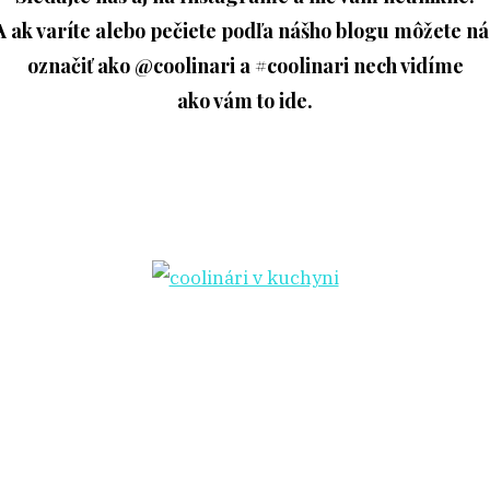
A ak varíte alebo pečiete podľa nášho blogu môžete ná
označiť ako @coolinari a #coolinari nech vidíme
ako vám to ide.