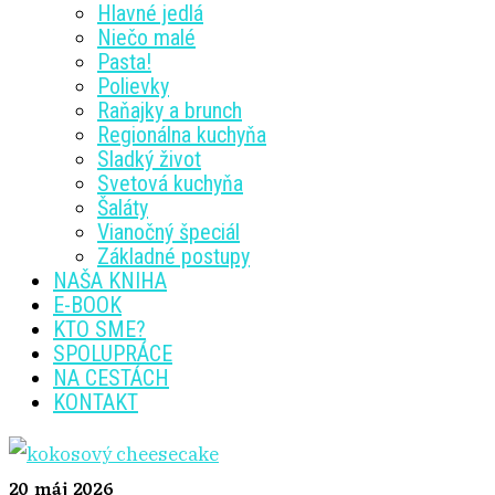
Hlavné jedlá
Niečo malé
Pasta!
Polievky
Raňajky a brunch
Regionálna kuchyňa
Sladký život
Svetová kuchyňa
Šaláty
Vianočný špeciál
Základné postupy
NAŠA KNIHA
E-BOOK
KTO SME?
SPOLUPRÁCE
NA CESTÁCH
KONTAKT
20
máj 2026