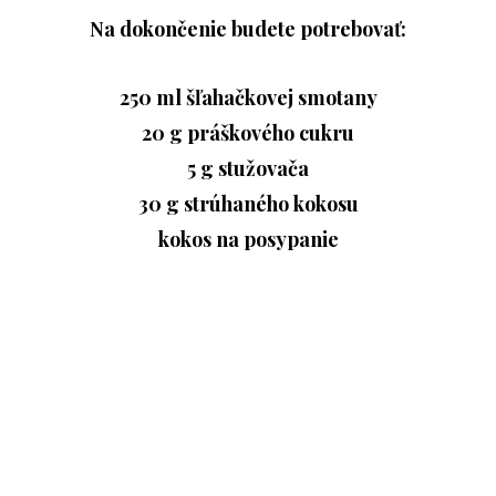
Na dokončenie budete potrebovať:
250 ml šľahačkovej smotany
20 g práškového cukru
5 g stužovača
30 g strúhaného kokosu
kokos na posypanie