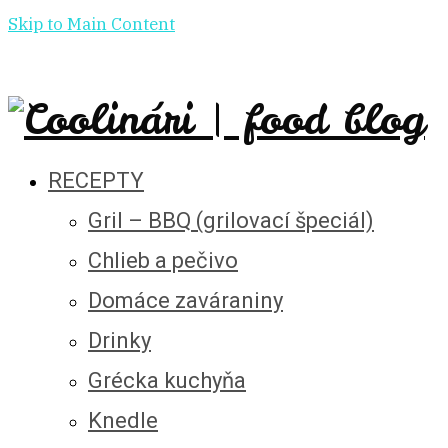
Skip to Main Content
RECEPTY
Gril – BBQ (grilovací špeciál)
Chlieb a pečivo
Domáce zaváraniny
Drinky
Grécka kuchyňa
Knedle