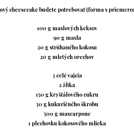
ový cheesecake budete potrebovať (forma s priemero
100 g maslových keksov
90 g masla
20 g strúhaného kokosu
20 g mletých orechov
3 celé vajcia
2 žĺtka
150 g kryštálového cukru
30 g kukuričného škrobu
500 g mascarpone
1 plechovku kokosového mlieka