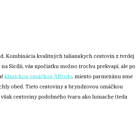
. Kombinácia kvalitných talianskych cestovín z tvrdej
 na Sicílii, vás spočiatku možno trochu prekvapí, ale po
ať
klasickou omáčkou Alfredo
, miesto parmezánu sme
 rýchly obed. Tieto cestoviny s bryndzovou omáčkou
 však cestoviny podobného tvaru ako lumache (teda