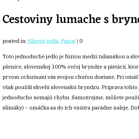
Cestoviny lumache s bry
posted in:
Hlavné jedlá
,
Pasta!
|
0
Toto jednoduché jedlo je fúziou medzi talianskou a s
pšenice, slovenskej 100% ovčej bryndze a pistácií, ktor
prvom ochutnaní vás svojou chuťou dostane. Pri omáč
však použili skvelú slovenskú bryndzu. Príprava tohto 
jednoducho nemajú chybu. Samozrejme, môžete použiť 
slimáky) – omáčka sa do ich vnútra parádne naleje. Do