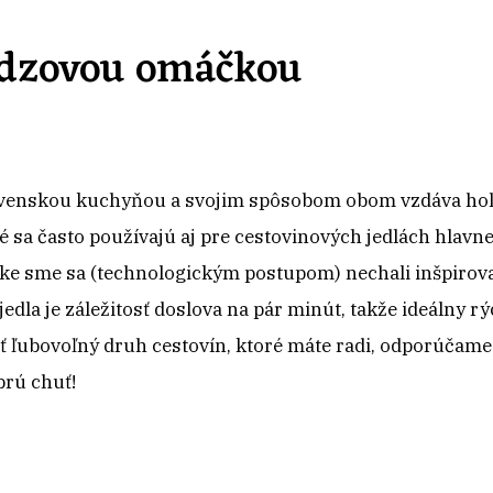
ndzovou omáčkou
lovenskou kuchyňou a svojim spôsobom obom vzdáva hold
é sa často používajú aj pre cestovinových jedlách hlavne
ke sme sa (technologickým postupom) nechali inšpirov
jedla je záležitosť doslova na pár minút, takže ideálny
ľubovoľný druh cestovín, ktoré máte radi, odporúčame
brú chuť!