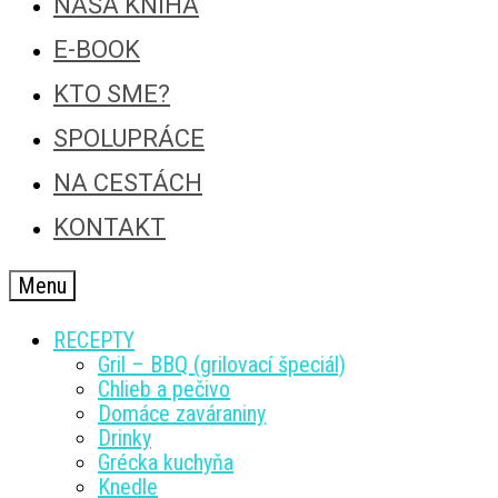
NAŠA KNIHA
E-BOOK
KTO SME?
SPOLUPRÁCE
NA CESTÁCH
KONTAKT
Menu
RECEPTY
Gril – BBQ (grilovací špeciál)
Chlieb a pečivo
Domáce zaváraniny
Drinky
Grécka kuchyňa
Knedle