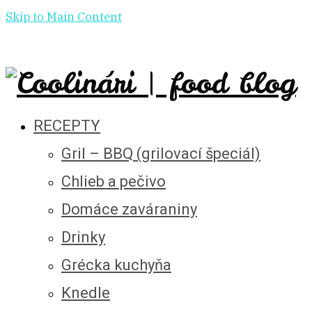
Skip to Main Content
RECEPTY
Gril – BBQ (grilovací špeciál)
Chlieb a pečivo
Domáce zaváraniny
Drinky
Grécka kuchyňa
Knedle