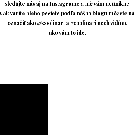
Sledujte nás aj na Instagrame a nič vám neunikne.
A ak varíte alebo pečiete podľa nášho blogu môžete ná
označiť ako @coolinari a #coolinari nech vidíme
ako vám to ide.