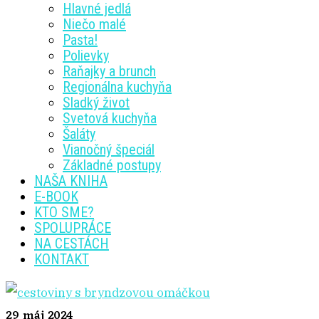
Hlavné jedlá
Niečo malé
Pasta!
Polievky
Raňajky a brunch
Regionálna kuchyňa
Sladký život
Svetová kuchyňa
Šaláty
Vianočný špeciál
Základné postupy
NAŠA KNIHA
E-BOOK
KTO SME?
SPOLUPRÁCE
NA CESTÁCH
KONTAKT
29
máj 2024