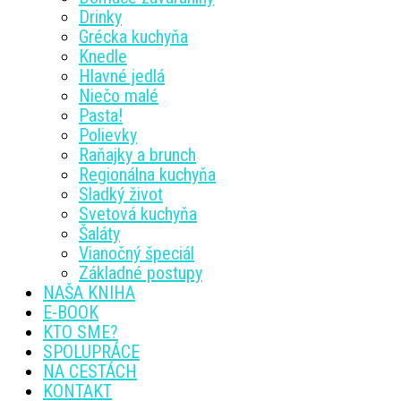
Drinky
Grécka kuchyňa
Knedle
Hlavné jedlá
Niečo malé
Pasta!
Polievky
Raňajky a brunch
Regionálna kuchyňa
Sladký život
Svetová kuchyňa
Šaláty
Vianočný špeciál
Základné postupy
NAŠA KNIHA
E-BOOK
KTO SME?
SPOLUPRÁCE
NA CESTÁCH
KONTAKT