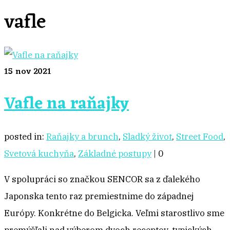
vafle
15
nov 2021
Vafle na raňajky
posted in:
Raňajky a brunch
,
Sladký život
,
Street Food
,
Svetová kuchyňa
,
Základné postupy
|
0
V spolupráci so značkou SENCOR sa z ďalekého
Japonska tento raz premiestnime do západnej
Európy. Konkrétne do Belgicka. Veľmi starostlivo sme