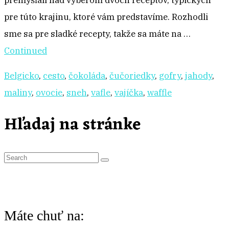
premýšľali nad výberom dvoch receptov, typických
pre túto krajinu, ktoré vám predstavíme. Rozhodli
sme sa pre sladké recepty, takže sa máte na …
Continued
Belgicko
,
cesto
,
čokoláda
,
čučoriedky
,
gofry
,
jahody
,
maliny
,
ovocie
,
sneh
,
vafle
,
vajíčka
,
waffle
Hľadaj na stránke
S
e
a
r
Máte chuť na:
c