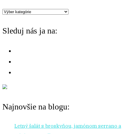
h
Máte
f
chuť
o
Sleduj nás ja na:
na:
r
:
Najnovšie na blogu:
Letný šalát s broskyňou, jamónom serrano a