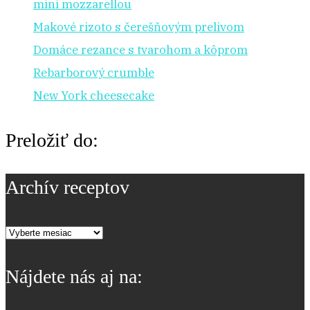
mini mozzarellou
Makové rizoto s čerešňovým prelivom
Domáce rezance s tvarohom a kôprom
Rebarborový crumble
New York cheesecake
Preložiť do:
Archív receptov
Archív
receptov
Nájdete nás aj na: