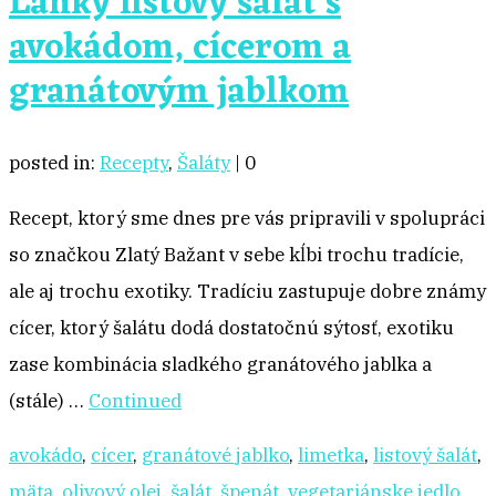
Ľahký listový šalát s
avokádom, cícerom a
granátovým jablkom
posted in:
Recepty
,
Šaláty
|
0
Recept, ktorý sme dnes pre vás pripravili v spolupráci
so značkou Zlatý Bažant v sebe kĺbi trochu tradície,
ale aj trochu exotiky. Tradíciu zastupuje dobre známy
cícer, ktorý šalátu dodá dostatočnú sýtosť, exotiku
zase kombinácia sladkého granátového jablka a
(stále) …
Continued
avokádo
,
cícer
,
granátové jablko
,
limetka
,
listový šalát
,
mäta
,
olivový olej
,
šalát
,
špenát
,
vegetariánske jedlo
,