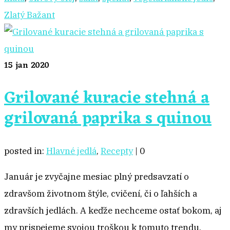
Zlatý Bažant
15
jan 2020
Grilované kuracie stehná a
grilovaná paprika s quinou
posted in:
Hlavné jedlá
,
Recepty
|
0
Január je zvyčajne mesiac plný predsavzatí o
zdravšom životnom štýle, cvičení, či o ľahších a
zdravších jedlách. A keďže nechceme ostať bokom, aj
my prispejeme svojou troškou k tomuto trendu.