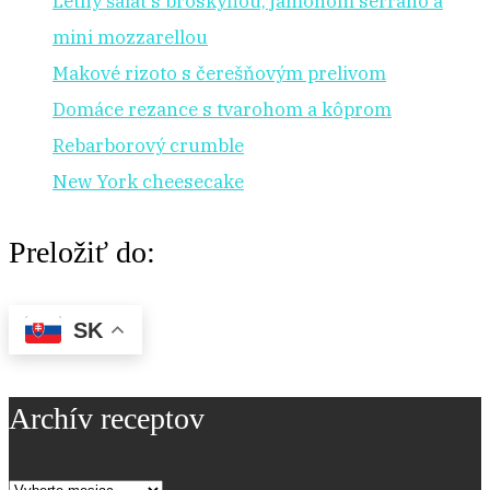
Letný šalát s broskyňou, jamónom serrano a
mini mozzarellou
Makové rizoto s čerešňovým prelivom
Domáce rezance s tvarohom a kôprom
Rebarborový crumble
New York cheesecake
Preložiť do:
SK
Archív receptov
Archív