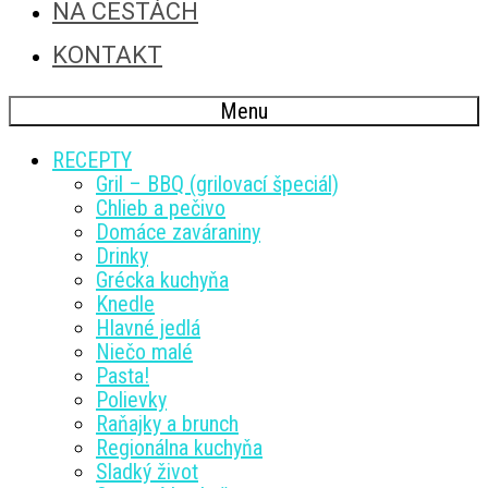
NA CESTÁCH
KONTAKT
Menu
RECEPTY
Gril – BBQ (grilovací špeciál)
Chlieb a pečivo
Domáce zaváraniny
Drinky
Grécka kuchyňa
Knedle
Hlavné jedlá
Niečo malé
Pasta!
Polievky
Raňajky a brunch
Regionálna kuchyňa
Sladký život