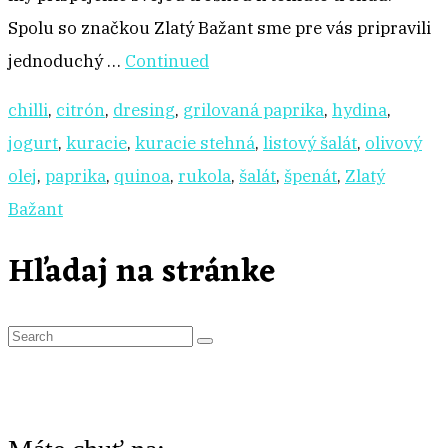
Spolu so značkou Zlatý Bažant sme pre vás pripravili
jednoduchý …
Continued
chilli
,
citrón
,
dresing
,
grilovaná paprika
,
hydina
,
jogurt
,
kuracie
,
kuracie stehná
,
listový šalát
,
olivový
olej
,
paprika
,
quinoa
,
rukola
,
šalát
,
špenát
,
Zlatý
Bažant
Hľadaj na stránke
S
e
a
r