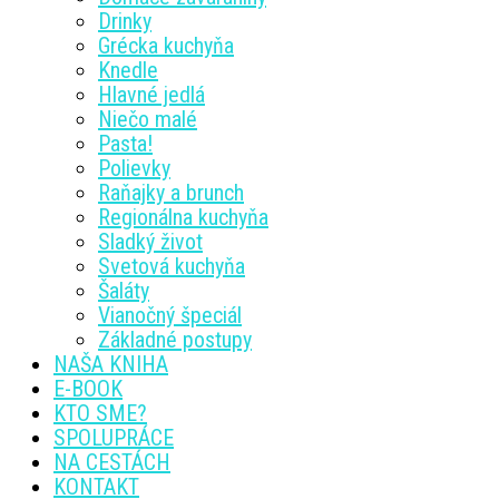
Drinky
Grécka kuchyňa
Knedle
Hlavné jedlá
Niečo malé
Pasta!
Polievky
Raňajky a brunch
Regionálna kuchyňa
Sladký život
Svetová kuchyňa
Šaláty
Vianočný špeciál
Základné postupy
NAŠA KNIHA
E-BOOK
KTO SME?
SPOLUPRÁCE
NA CESTÁCH
KONTAKT