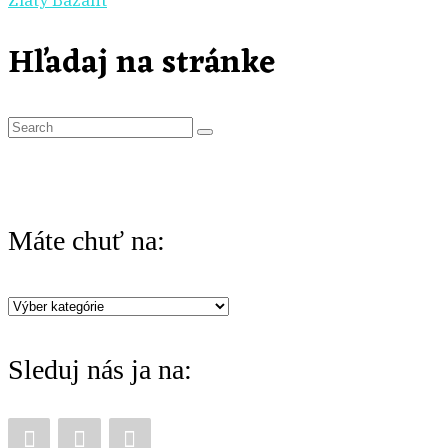
Zlatý Bažant
Hľadaj na stránke
S
e
a
r
Máte chuť na:
c
h
Máte
f
chuť
o
Sleduj nás ja na:
na:
r
: