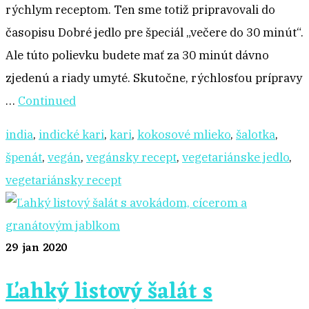
rýchlym receptom. Ten sme totiž pripravovali do
časopisu Dobré jedlo pre špeciál „večere do 30 minút“.
Ale túto polievku budete mať za 30 minút dávno
zjedenú a riady umyté. Skutočne, rýchlosťou prípravy
…
Continued
india
,
indické kari
,
kari
,
kokosové mlieko
,
šalotka
,
špenát
,
vegán
,
vegánsky recept
,
vegetariánske jedlo
,
vegetariánsky recept
29
jan 2020
Ľahký listový šalát s