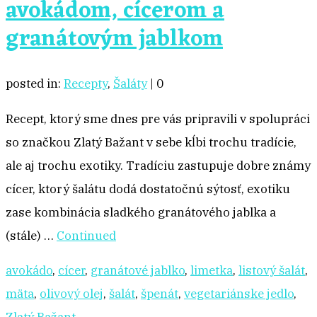
avokádom, cícerom a
granátovým jablkom
posted in:
Recepty
,
Šaláty
|
0
Recept, ktorý sme dnes pre vás pripravili v spolupráci
so značkou Zlatý Bažant v sebe kĺbi trochu tradície,
ale aj trochu exotiky. Tradíciu zastupuje dobre známy
cícer, ktorý šalátu dodá dostatočnú sýtosť, exotiku
zase kombinácia sladkého granátového jablka a
(stále) …
Continued
avokádo
,
cícer
,
granátové jablko
,
limetka
,
listový šalát
,
mäta
,
olivový olej
,
šalát
,
špenát
,
vegetariánske jedlo
,