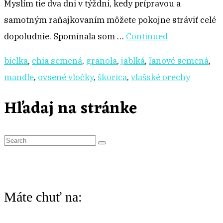
Myslím tie dva dni v týždni, kedy prípravou a
samotným raňajkovaním môžete pokojne stráviť celé
dopoludnie. Spomínala som …
Continued
bielka
,
chia semená
,
granola
,
jablká
,
ľanové semená
,
mandle
,
ovsené vločky
,
škorica
,
vlašské orechy
Hľadaj na stránke
S
e
a
r
Máte chuť na:
c
h