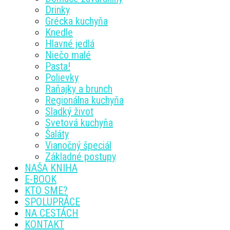
Drinky
Grécka kuchyňa
Knedle
Hlavné jedlá
Niečo malé
Pasta!
Polievky
Raňajky a brunch
Regionálna kuchyňa
Sladký život
Svetová kuchyňa
Šaláty
Vianočný špeciál
Základné postupy
NAŠA KNIHA
E-BOOK
KTO SME?
SPOLUPRÁCE
NA CESTÁCH
KONTAKT