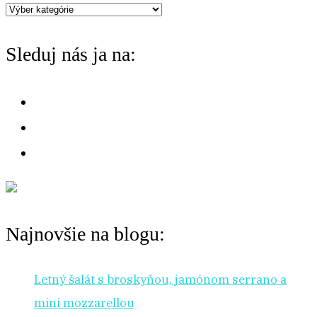
Máte
f
chuť
o
Sleduj nás ja na:
na:
r
:
Najnovšie na blogu:
Letný šalát s broskyňou, jamónom serrano a
mini mozzarellou