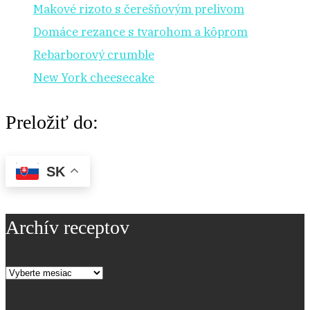
Makové rizoto s čerešňovým prelivom
Domáce rezance s tvarohom a kôprom
Rebarborový crumble
New York cheesecake
Preložiť do:
SK
Archív receptov
Archív
receptov