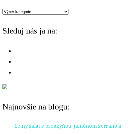
h
Máte
f
chuť
o
Sleduj nás ja na:
na:
r
:
Najnovšie na blogu:
Letný šalát s broskyňou, jamónom serrano a