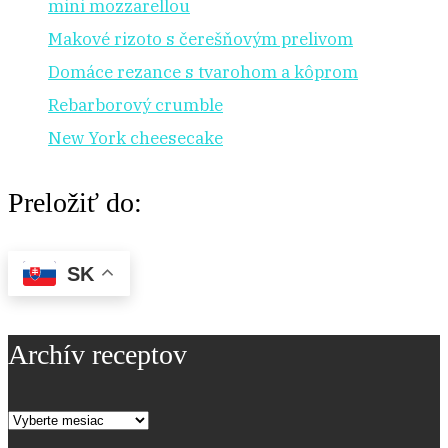
mini mozzarellou
Makové rizoto s čerešňovým prelivom
Domáce rezance s tvarohom a kôprom
Rebarborový crumble
New York cheesecake
Preložiť do:
SK
Archív receptov
Archív