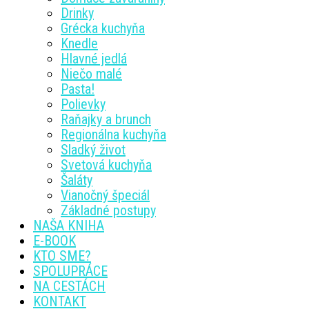
Drinky
Grécka kuchyňa
Knedle
Hlavné jedlá
Niečo malé
Pasta!
Polievky
Raňajky a brunch
Regionálna kuchyňa
Sladký život
Svetová kuchyňa
Šaláty
Vianočný špeciál
Základné postupy
NAŠA KNIHA
E-BOOK
KTO SME?
SPOLUPRÁCE
NA CESTÁCH
KONTAKT