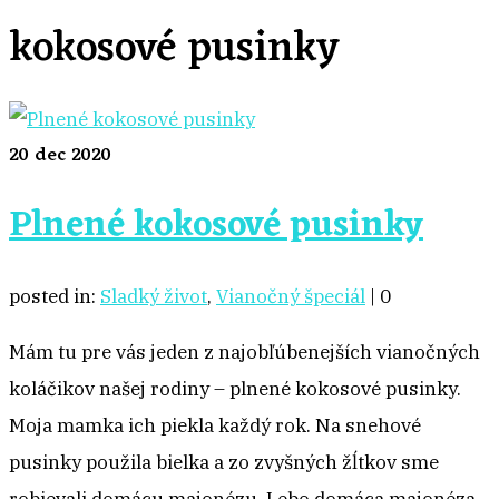
kokosové pusinky
20
dec 2020
Plnené kokosové pusinky
posted in:
Sladký život
,
Vianočný špeciál
|
0
Mám tu pre vás jeden z najobľúbenejších vianočných
koláčikov našej rodiny – plnené kokosové pusinky.
Moja mamka ich piekla každý rok. Na snehové
pusinky použila bielka a zo zvyšných žĺtkov sme