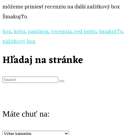
môžeme priniesť recenziu na ďalší zažitkový box
ŠmakujTo.
box
,
kešu
,
pastinos
,
recenzia
,
red pesto
,
šmakujTo
,
zážitkový box
Hľadaj na stránke
S
e
a
r
Máte chuť na:
c
h
Máte