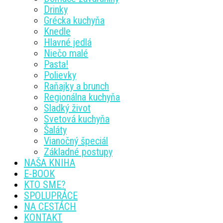
Drinky
Grécka kuchyňa
Knedle
Hlavné jedlá
Niečo malé
Pasta!
Polievky
Raňajky a brunch
Regionálna kuchyňa
Sladký život
Svetová kuchyňa
Šaláty
Vianočný špeciál
Základné postupy
NAŠA KNIHA
E-BOOK
KTO SME?
SPOLUPRÁCE
NA CESTÁCH
KONTAKT