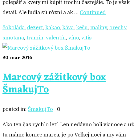
polepšiť a kvety mi kúpiť trochu častejšie. To je však
detail. Ale ľudia sú rôzni a ak …
Continued
čokoláda
,
dezert
,
kakao
,
káva
,
kešu
,
maliny
,
orechy
,
smotana
,
tramín
,
valentín
,
víno
,
vitis
30
mar 2016
Marcový zážitkový box
ŠmakujTo
posted in:
ŠmakujTo
|
0
Ako ten čas rýchlo letí. Len nedávno boli vianoce a už
tu máme koniec marca, je po Veľkej noci a my vám