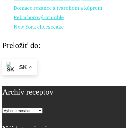
Domáce rezance s tvarohom a kôprom
Rebarborový crumble
New York cheesecake
Preložiť do:
SK
Archív receptov
Archív
receptov