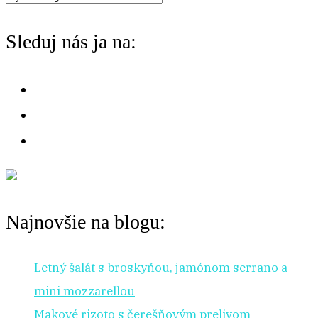
f
chuť
o
Sleduj nás ja na:
na:
r
:
Najnovšie na blogu:
Letný šalát s broskyňou, jamónom serrano a
mini mozzarellou
Makové rizoto s čerešňovým prelivom