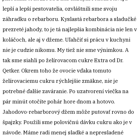
lepší a lepší pestovatelia, ozvláštnili sme svoju
záhradku o rebarboru. Kyslastá rebarbora a sladučké
prezreté jahody, to je tá najlepšia kombinácia nie len v
koláčoch, ale aj v džeme. Uľahčiť si prácu v kuchyni
nie je cudzie nikomu. My tiež nie sme výnimkou. A
tak sme siahli po želírovacom cukre Extra od Dr.
Qetker. Okrem toho že ovocie vďaka tomuto
želírovaciemu cukru rýchlejšie zmäkne, nie je
potrebné ďalšie zaváranie. Po uzatvorení viečka na
pár minút otočíte pohár hore dnom a hotovo.
Jahodovo-rebarborový džem môže putovať rovno do
špajzky. Použili sme polovičnú dávku cukru ako je v
návode. Máme radi menej sladké a nepresladené