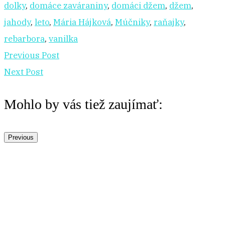
dolky
,
domáce zaváraniny
,
domáci džem
,
džem
,
jahody
,
leto
,
Mária Hájková
,
Múčniky
,
raňajky
,
rebarbora
,
vanilka
Previous Post
Next Post
Mohlo by vás tiež zaujímať:
Previous