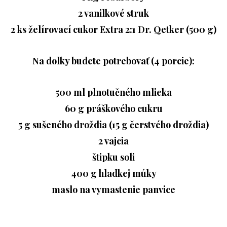
2 vanilkové struk
2 ks želírovací cukor Extra 2:1 Dr. Qetker (500 g)
Na dolky budete potrebovať (4 porcie):
500 ml plnotučného mlieka
60 g práškového cukru
5 g sušeného droždia (15 g čerstvého droždia)
2 vajcia
štipku soli
400 g hladkej múky
maslo na vymastenie panvice