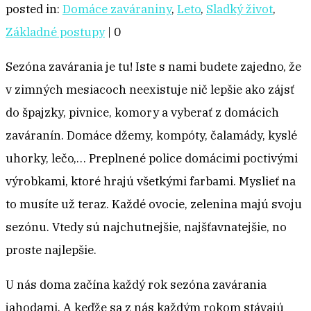
posted in:
Domáce zaváraniny
,
Leto
,
Sladký život
,
Základné postupy
|
0
Sezóna zavárania je tu! Iste s nami budete zajedno, že
v zimných mesiacoch neexistuje nič lepšie ako zájsť
do špajzky, pivnice, komory a vyberať z domácich
zaváranín. Domáce džemy, kompóty, čalamády, kyslé
uhorky, lečo,… Preplnené police domácimi poctivými
výrobkami, ktoré hrajú všetkými farbami. Myslieť na
to musíte už teraz. Každé ovocie, zelenina majú svoju
sezónu. Vtedy sú najchutnejšie, najšťavnatejšie, no
proste najlepšie.
U nás doma začína každý rok sezóna zavárania
jahodami. A keďže sa z nás každým rokom stávajú