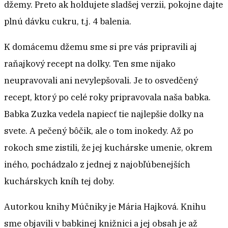
džemy. Preto ak holdujete sladšej verzii, pokojne dajte
plnú dávku cukru, t.j. 4 balenia.
K domácemu džemu sme si pre vás pripravili aj
raňajkový recept na dolky. Ten sme nijako
neupravovali ani nevylepšovali. Je to osvedčený
recept, ktorý po celé roky pripravovala naša babka.
Babka Zuzka vedela napiecť tie najlepšie dolky na
svete. A pečený bôčik, ale o tom inokedy. Až po
rokoch sme zistili, že jej kuchárske umenie, okrem
iného, pochádzalo z jednej z najobľúbenejších
kuchárskych kníh tej doby.
Autorkou knihy Múčniky je Mária Hajková. Knihu
sme objavili v babkinej knižnici a jej obsah je až