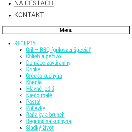
NA CESTÁCH
KONTAKT
Menu
RECEPTY
Gril – BBQ (grilovací špeciál)
Chlieb a pečivo
Domáce zaváraniny
Drinky
Grécka kuchyňa
Knedle
Hlavné jedlá
Niečo malé
Pasta!
Polievky
Raňajky a brunch
Regionálna kuchyňa
Sladký život