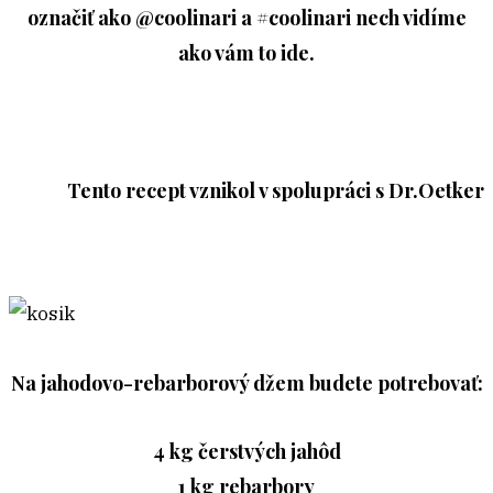
označiť ako @coolinari a #coolinari nech vidíme
ako vám to ide.
Tento recept vznikol v spolupráci s Dr.Oetker
Na jahodovo-rebarborový džem budete potrebovať:
4 kg čerstvých jahôd
1 kg rebarbory