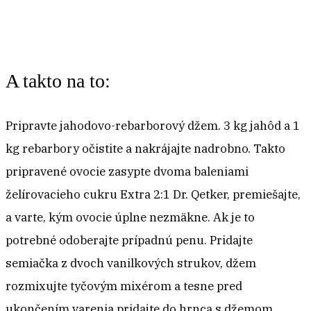
A takto na to:
Pripravte jahodovo-rebarborový džem. 3 kg jahôd a 1
kg rebarbory očistite a nakrájajte nadrobno. Takto
pripravené ovocie zasypte dvoma baleniami
želírovacieho cukru Extra 2:1 Dr. Qetker, premiešajte,
a varte, kým ovocie úplne nezmäkne. Ak je to
potrebné odoberajte prípadnú penu. Pridajte
semiačka z dvoch vanilkových strukov, džem
rozmixujte tyčovým mixérom a tesne pred
ukončením varenia pridajte do hrnca s džemom