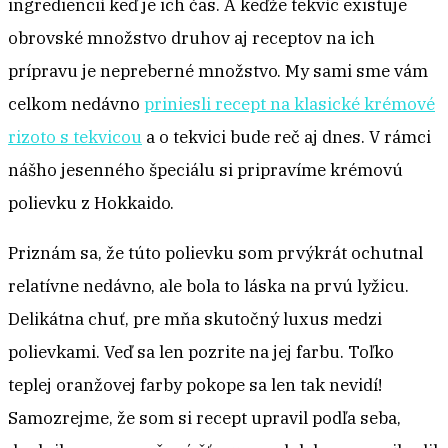
ingrediencií keď je ich čas. A keďže tekvíc existuje
obrovské množstvo druhov aj receptov na ich
prípravu je nepreberné množstvo. My sami sme vám
celkom nedávno
priniesli recept na klasické krémové
rizoto s tekvicou
a o tekvici bude reč aj dnes. V rámci
nášho jesenného špeciálu si pripravíme krémovú
polievku z Hokkaido.
Priznám sa, že túto polievku som prvýkrát ochutnal
relatívne nedávno, ale bola to láska na prvú lyžicu.
Delikátna chuť, pre mňa skutočný luxus medzi
polievkami. Veď sa len pozrite na jej farbu. Toľko
teplej oranžovej farby pokope sa len tak nevidí!
Samozrejme, že som si recept upravil podľa seba,