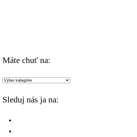
o
r
:
Máte chuť na:
Máte
chuť
Sleduj nás ja na:
na: