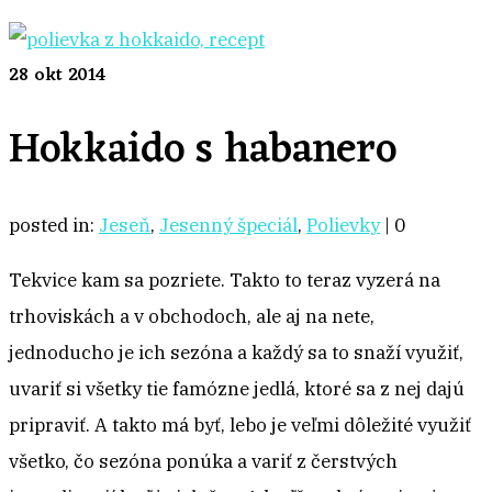
28
okt 2014
Hokkaido s habanero
posted in:
Jeseň
,
Jesenný špeciál
,
Polievky
|
0
Tekvice kam sa pozriete. Takto to teraz vyzerá na
trhoviskách a v obchodoch, ale aj na nete,
jednoducho je ich sezóna a každý sa to snaží využiť,
uvariť si všetky tie famózne jedlá, ktoré sa z nej dajú
pripraviť. A takto má byť, lebo je veľmi dôležité využiť
všetko, čo sezóna ponúka a variť z čerstvých