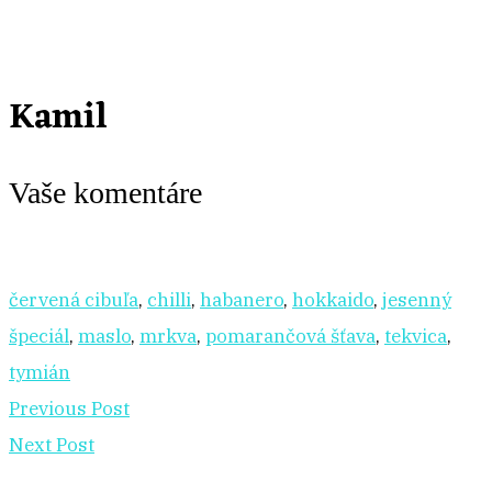
Kamil
Vaše komentáre
červená cibuľa
,
chilli
,
habanero
,
hokkaido
,
jesenný
špeciál
,
maslo
,
mrkva
,
pomarančová šťava
,
tekvica
,
tymián
Previous Post
Next Post