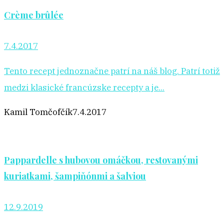
Crème brûlée
7.4.2017
Tento recept jednoznačne patrí na náš blog. Patrí totiž
medzi klasické francúzske recepty a je...
Kamil Tomčofčík
7.4.2017
Pappardelle s hubovou omáčkou, restovanými
kuriatkami, šampiňónmi a šalviou
12.9.2019