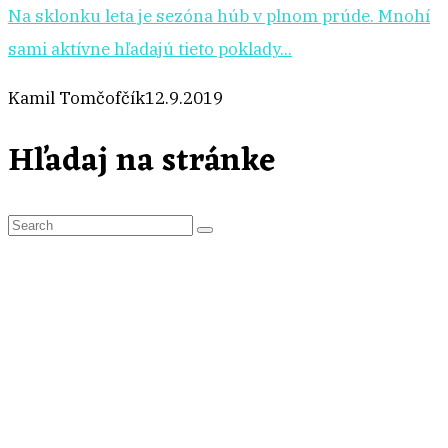
Na sklonku leta je sezóna húb v plnom prúde. Mnohí
sami aktívne hľadajú tieto poklady...
Kamil Tomčofčík
12.9.2019
Hľadaj na stránke
S
e
a
r
c
h
f