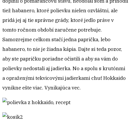
doplnil o pomarančovú šťavu, neodolal som a prihodil
tiež habanero, ktoré polievku nielen ozvláštni, ale
pridá jej aj tie správne grády, ktoré jedlo práve v
tomto ročnom období zaručene potrebuje.
Samozrejme celkom stačí jedna paprička, lebo
habanero, to nie je žiadna kápia. Dajte si teda pozor,
aby ste papričku poriadne očistili a aby sa vám do
polievky nedostali aj jadierka. No a spolu s krutónmi
a opraženými tekvicovými jadierkami chuť Hokkaido
vynikne ešte viac. Vynikajúca vec.