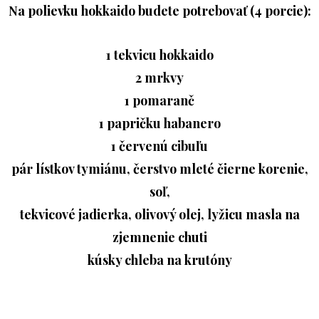
Na polievku hokkaido budete potrebovať (4 porcie):
1 tekvicu hokkaido
2 mrkvy
1 pomaranč
1 papričku habanero
1 červenú cibuľu
pár lístkov tymiánu, čerstvo mleté čierne korenie,
soľ,
tekvicové jadierka, olivový olej, lyžicu masla na
zjemnenie chuti
kúsky chleba na krutóny