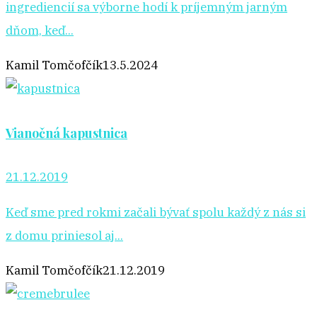
ingrediencií sa výborne hodí k príjemným jarným
dňom, keď...
Kamil Tomčofčík
13.5.2024
Vianočná kapustnica
21.12.2019
Keď sme pred rokmi začali bývať spolu každý z nás si
z domu priniesol aj...
Kamil Tomčofčík
21.12.2019