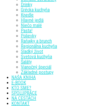
Drinky
Grécka kuchyňa
Knedle
Hlavné jedlá
Niečo malé
Pasta!
Polievky
Raňajky a brunch
Regionálna kuchyňa
Sladký život
Svetová kuchyňa
Šaláty
Vianočný špeciál
Základné postupy
NAŠA KNIHA
E-BOOK
KTO SME?
SPOLUPRÁCE
NA CESTÁCH
KONTAKT