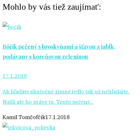
Mohlo by vás tiež zaujímať:
Bôčik pečený s broskyňami a šťavou z jabĺk,
podávany s koreňovou zeleninou
17.1.2018
Ak hľadáte skuťočné zimné jedlo tak už nehľadajte.
Našli ste ho práve tu. Tento pečený...
Kamil Tomčofčík
17.1.2018