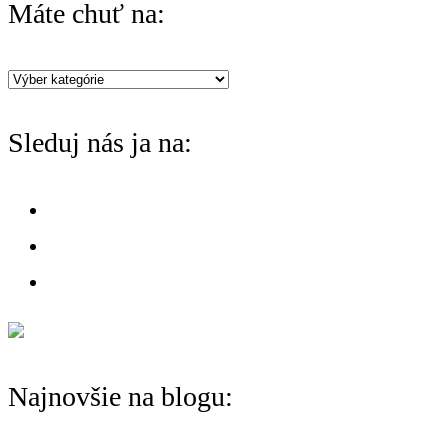
Máte chuť na:
c
h
Máte
f
chuť
o
Sleduj nás ja na:
na:
r
:
Najnovšie na blogu: