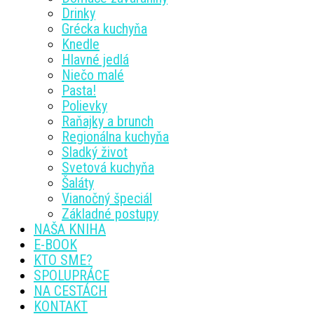
Drinky
Grécka kuchyňa
Knedle
Hlavné jedlá
Niečo malé
Pasta!
Polievky
Raňajky a brunch
Regionálna kuchyňa
Sladký život
Svetová kuchyňa
Šaláty
Vianočný špeciál
Základné postupy
NAŠA KNIHA
E-BOOK
KTO SME?
SPOLUPRÁCE
NA CESTÁCH
KONTAKT