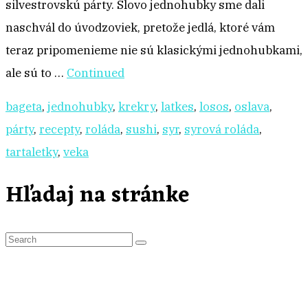
silvestrovskú párty. Slovo jednohubky sme dali
naschvál do úvodzoviek, pretože jedlá, ktoré vám
teraz pripomenieme nie sú klasickými jednohubkami,
ale sú to …
Continued
bageta
,
jednohubky
,
krekry
,
latkes
,
losos
,
oslava
,
párty
,
recepty
,
roláda
,
sushi
,
syr
,
syrová roláda
,
tartaletky
,
veka
Hľadaj na stránke
S
e
a
r