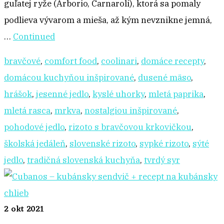
guľatej ryže (Arborio, Carnaroli), ktorá sa pomaly
podlieva vývarom a mieša, až kým nevznikne jemná,
…
Continued
bravčové
,
comfort food
,
coolinari
,
domáce recepty
,
domácou kuchyňou inšpirované
,
dusené mäso
,
hrášok
,
jesenné jedlo
,
kyslé uhorky
,
mletá paprika
,
mletá rasca
,
mrkva
,
nostalgiou inšpirované
,
pohodové jedlo
,
rizoto s bravčovou krkovičkou
,
školská jedáleň
,
slovenské rizoto
,
sypké rizoto
,
sýté
jedlo
,
tradičná slovenská kuchyňa
,
tvrdý syr
2
okt 2021