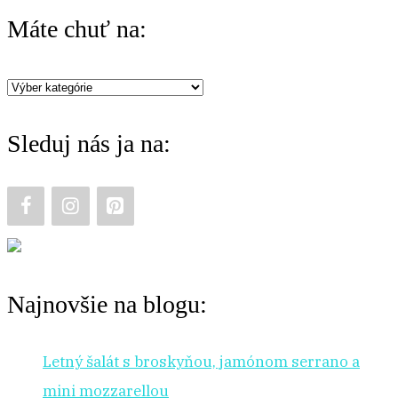
r
Máte chuť na:
c
h
Máte
f
chuť
o
Sleduj nás ja na:
na:
r
:
Najnovšie na blogu:
Letný šalát s broskyňou, jamónom serrano a
mini mozzarellou