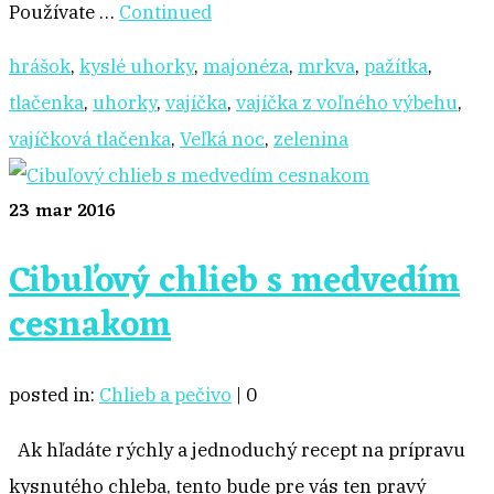
Používate …
Continued
hrášok
,
kyslé uhorky
,
majonéza
,
mrkva
,
pažítka
,
tlačenka
,
uhorky
,
vajíčka
,
vajíčka z voľného výbehu
,
vajíčková tlačenka
,
Veľká noc
,
zelenina
23
mar 2016
Cibuľový chlieb s medvedím
cesnakom
posted in:
Chlieb a pečivo
|
0
Ak hľadáte rýchly a jednoduchý recept na prípravu
kysnutého chleba, tento bude pre vás ten pravý