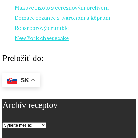
Makové rizoto s čerešňovým prelivom
Domáce rezance s tvarohom a kôprom
Rebarborový crumble
New York cheesecake
Preložiť do:
SK
Archív receptov
Archív
receptov