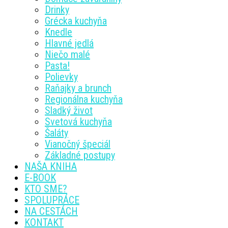
Drinky
Grécka kuchyňa
Knedle
Hlavné jedlá
Niečo malé
Pasta!
Polievky
Raňajky a brunch
Regionálna kuchyňa
Sladký život
Svetová kuchyňa
Šaláty
Vianočný špeciál
Základné postupy
NAŠA KNIHA
E-BOOK
KTO SME?
SPOLUPRÁCE
NA CESTÁCH
KONTAKT