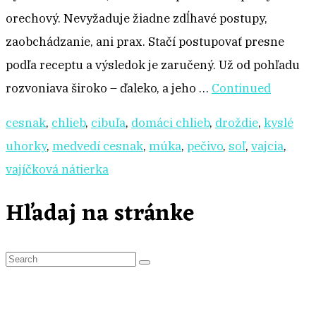
orechový. Nevyžaduje žiadne zdĺhavé postupy,
zaobchádzanie, ani prax. Stačí postupovať presne
podľa receptu a výsledok je zaručený. Už od pohľadu
rozvoniava široko – ďaleko, a jeho …
Continued
cesnak
,
chlieb
,
cibuľa
,
domáci chlieb
,
droždie
,
kyslé
uhorky
,
medvedí cesnak
,
múka
,
pečivo
,
soľ
,
vajcia
,
vajíčková nátierka
Hľadaj na stránke
S
e
a