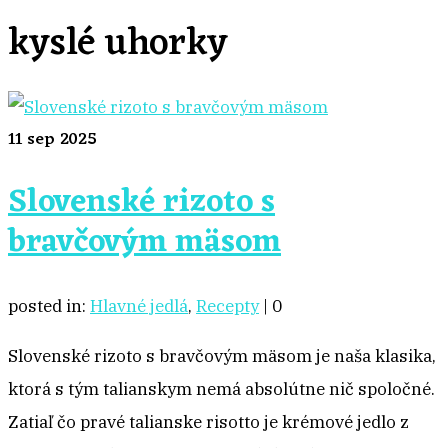
kyslé uhorky
11
sep 2025
Slovenské rizoto s
bravčovým mäsom
posted in:
Hlavné jedlá
,
Recepty
|
0
Slovenské rizoto s bravčovým mäsom je naša klasika,
ktorá s tým talianskym nemá absolútne nič spoločné.
Zatiaľ čo pravé talianske risotto je krémové jedlo z