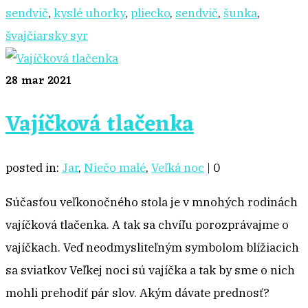
sendvič
,
kyslé uhorky
,
pliecko
,
sendvič
,
šunka
,
švajčiarsky syr
28
mar 2021
Vajíčková tlačenka
posted in:
Jar
,
Niečo malé
,
Veľká noc
|
0
Súčasťou veľkonočného stola je v mnohých rodinách
vajíčková tlačenka. A tak sa chvíľu porozprávajme o
vajíčkach. Veď neodmysliteľným symbolom blížiacich
sa sviatkov Veľkej noci sú vajíčka a tak by sme o nich
mohli prehodiť pár slov. Akým dávate prednosť?