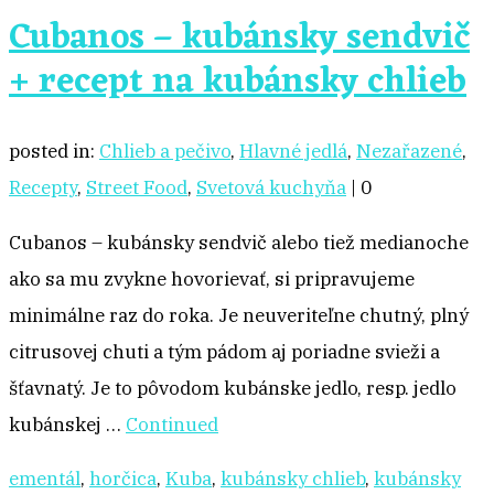
Cubanos – kubánsky sendvič
+ recept na kubánsky chlieb
posted in:
Chlieb a pečivo
,
Hlavné jedlá
,
Nezařazené
,
Recepty
,
Street Food
,
Svetová kuchyňa
|
0
Cubanos – kubánsky sendvič alebo tiež medianoche
ako sa mu zvykne hovorievať, si pripravujeme
minimálne raz do roka. Je neuveriteľne chutný, plný
citrusovej chuti a tým pádom aj poriadne svieži a
šťavnatý. Je to pôvodom kubánske jedlo, resp. jedlo
kubánskej …
Continued
ementál
,
horčica
,
Kuba
,
kubánsky chlieb
,
kubánsky