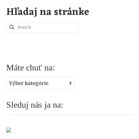
Hľadaj na stránke
S
e
a
r
Máte chuť na:
c
h
Máte
f
chuť
o
na:
Sleduj nás ja na:
r
: