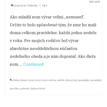
DEC 2017
posted in:
Polievky
|
0
NA CESTÁCH
Ako mladší som vývar veľmi „nemusel“.
KONTAKT
Určite to bolo spôsobené tým, že sme ho mali
doma celkom pravidelne, každú jednu nedeľu
v roku. Pre mojich rodičov bol vývar
absolútne neoddeliteľnou súčasťou
nedeľného obeda a je ním doposiaľ. Ako dieťa
som …
Continued
cibuľa
,
domáci vývar
,
kosti
,
kura
,
mrkva
,
nedeľa
,
olivový olej
,
paradajka
,
paradajky
,
petržlen
,
polievka
,
špikové kosti