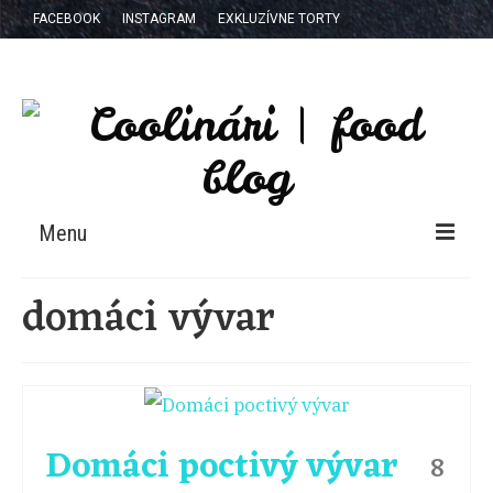
FACEBOOK
INSTAGRAM
EXKLUZÍVNE TORTY
Menu
RECEPTY
domáci vývar
NAŠA KNIHA
E-BOOK
KTO SME?
Domáci poctivý vývar
8
SPOLUPRÁCE