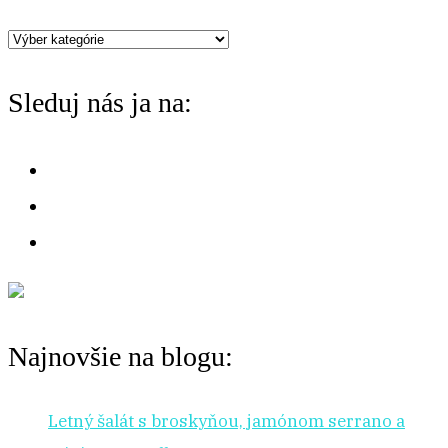
h
Máte
f
chuť
o
Sleduj nás ja na:
na:
r
:
Najnovšie na blogu:
Letný šalát s broskyňou, jamónom serrano a