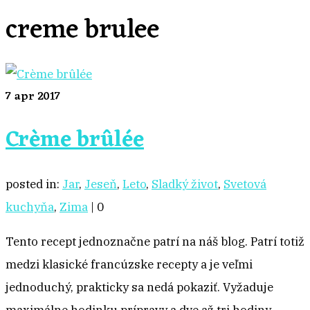
creme brulee
7
apr 2017
Crème brûlée
posted in:
Jar
,
Jeseň
,
Leto
,
Sladký život
,
Svetová
kuchyňa
,
Zima
|
0
Tento recept jednoznačne patrí na náš blog. Patrí totiž
medzi klasické francúzske recepty a je veľmi
jednoduchý, prakticky sa nedá pokaziť. Vyžaduje