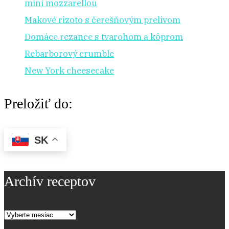
mini mozzarellou
Makové rizoto s čerešňovým prelivom
Domáce rezance s tvarohom a kôprom
Rebarborový crumble
New York cheesecake
Preložiť do:
SK
Archív receptov
Archív