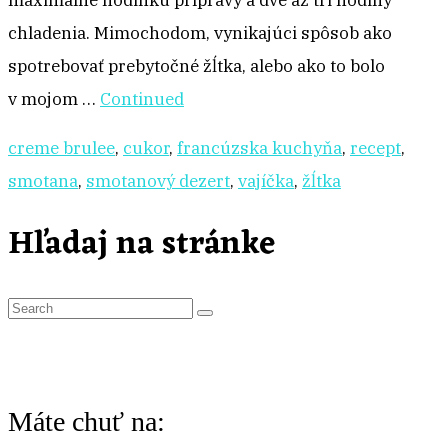
maximálne hodinku prípravy a dve až tri hodiny
chladenia. Mimochodom, vynikajúci spôsob ako
spotrebovať prebytočné žĺtka, alebo ako to bolo
v mojom …
Continued
creme brulee
,
cukor
,
francúzska kuchyňa
,
recept
,
smotana
,
smotanový dezert
,
vajíčka
,
žĺtka
Hľadaj na stránke
S
e
a
r
Máte chuť na:
c