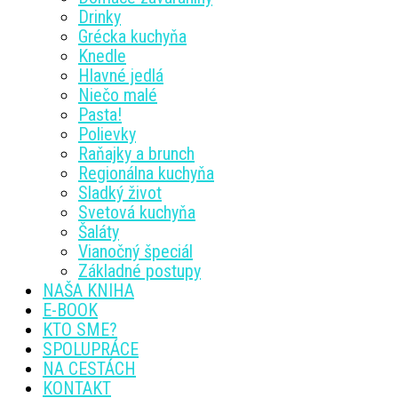
Drinky
Grécka kuchyňa
Knedle
Hlavné jedlá
Niečo malé
Pasta!
Polievky
Raňajky a brunch
Regionálna kuchyňa
Sladký život
Svetová kuchyňa
Šaláty
Vianočný špeciál
Základné postupy
NAŠA KNIHA
E-BOOK
KTO SME?
SPOLUPRÁCE
NA CESTÁCH
KONTAKT