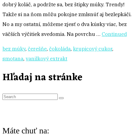
dobrý koláč, a podržte sa, bez štipky múky. Trendy!
Takže si na ňom môžu pokojne zmlsnúť aj bezlepkáči.
No a my ostatní, môžeme zjesť o dva kúsky viac, bez
väčších výčitiek svedomia. Na povrchu …
Continued
bez múky
,
čerešňe
,
čokoláda
,
krupicový cukor
,
smotana
,
vanilkový extrakt
Hľadaj na stránke
S
e
a
r
Máte chuť na: