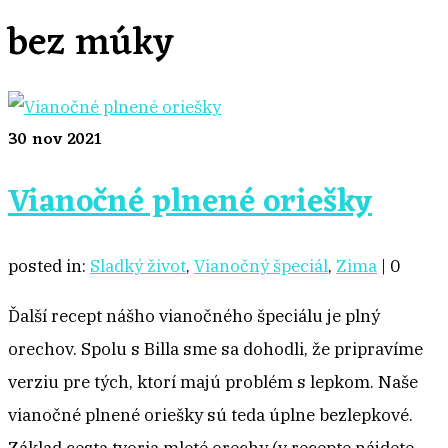
bez múky
30
nov 2021
Vianočné plnené oriešky
posted in:
Sladký život
,
Vianočný špeciál
,
Zima
|
0
Ďalší recept nášho vianočného špeciálu je plný
orechov. Spolu s Billa sme sa dohodli, že pripravíme
verziu pre tých, ktorí majú problém s lepkom. Naše
vianočné plnené oriešky sú teda úplne bezlepkové.