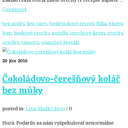
Základ cesta tvoria mleté orechy (v recepte nájdete …
Continued
bez múky
,
bez vajec
,
bezlepokový recept
,
Billa
,
gluten
free
,
lieskové orechy
,
nutella
,
orechový krém
,
orechy
,
oriešky
,
vianoce
,
vianočný špeciál
20
jún 2016
Čokoládovo-čerešňový koláč
bez múky
posted in:
Leto
,
Sladký život
|
0
Hurá. Podarilo sa nám vyšpekulovať nenormálne