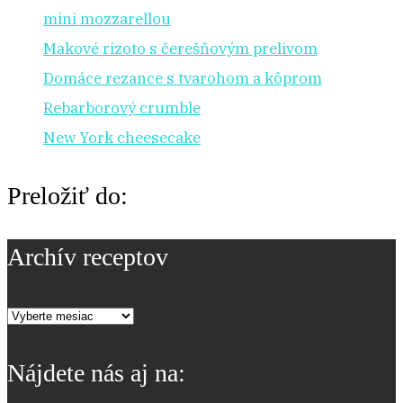
mini mozzarellou
Makové rizoto s čerešňovým prelivom
Domáce rezance s tvarohom a kôprom
Rebarborový crumble
New York cheesecake
Preložiť do:
Archív receptov
Archív
receptov
Nájdete nás aj na: