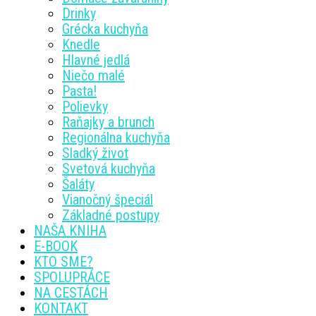
Drinky
Grécka kuchyňa
Knedle
Hlavné jedlá
Niečo malé
Pasta!
Polievky
Raňajky a brunch
Regionálna kuchyňa
Sladký život
Svetová kuchyňa
Šaláty
Vianočný špeciál
Základné postupy
NAŠA KNIHA
E-BOOK
KTO SME?
SPOLUPRÁCE
NA CESTÁCH
KONTAKT