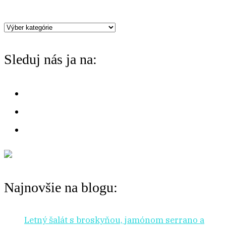
c
h
Máte
f
chuť
o
Sleduj nás ja na:
na:
r
:
Najnovšie na blogu:
Letný šalát s broskyňou, jamónom serrano a