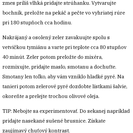
zmes príliš vlhká pridajte strúhanku. Vytvarujte
bochník, preložte na pekáč a pečte vo vyhriatej rúre
pri 180 stupňoch cca hodinu.
Nakrájaný a osolený zeler zavakuujte spolu s
vetvičkou tymiánu a varte pri teplote cca 80 stupňov
40 minút. Zeler potom preložte do mixéra,
rozmixujte, pridajte maslo, smotanu a dochuťte.
Smotany len toľko, aby vám vzniklo hladké pyré. Na
tanieri potom zelerové pyré dozdobte lístkami šalvie,
okoreňte a prelejte trochou olivové oleja.
TIP: Nebojte sa experimentovať. Do sekanej napríklad
pridajte nasekané sušené brusnice. Získate
zaujímavý chuťový kontrast.