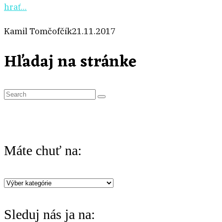
hrať...
Kamil Tomčofčík
21.11.2017
Hľadaj na stránke
S
e
a
r
Máte chuť na:
c
h
Máte
f
chuť
o
Sleduj nás ja na:
na: