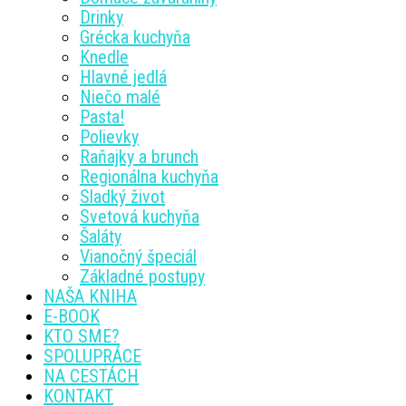
Drinky
Grécka kuchyňa
Knedle
Hlavné jedlá
Niečo malé
Pasta!
Polievky
Raňajky a brunch
Regionálna kuchyňa
Sladký život
Svetová kuchyňa
Šaláty
Vianočný špeciál
Základné postupy
NAŠA KNIHA
E-BOOK
KTO SME?
SPOLUPRÁCE
NA CESTÁCH
KONTAKT