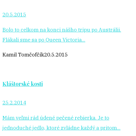
20.5.2015
Bolo to celkom na konci nášho tripu po Austrálii.
Flákali sme sa po Queen Victoria...
Kamil Tomčofčík
20.5.2015
Kláštorské kosti
25.2.2014
Mám veľmi rád údené pečené rebierka. Je to
jednoduché jedlo, ktoré zvládne každý a pritom...