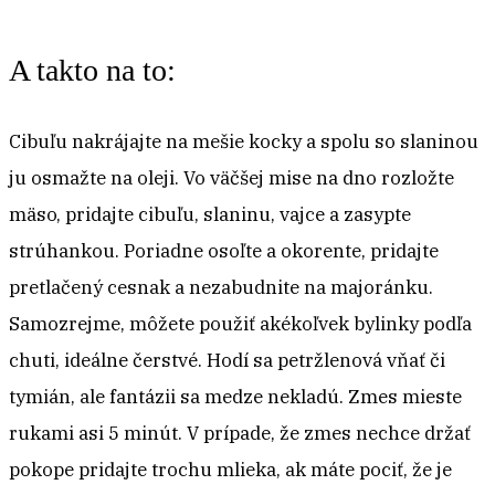
A takto na to:
Cibuľu nakrájajte na mešie kocky a spolu so slaninou
ju osmažte na oleji. Vo väčšej mise na dno rozložte
mäso, pridajte cibuľu, slaninu, vajce a zasypte
strúhankou. Poriadne osoľte a okorente, pridajte
pretlačený cesnak a nezabudnite na majoránku.
Samozrejme, môžete použiť akékoľvek bylinky podľa
chuti, ideálne čerstvé. Hodí sa petržlenová vňať či
tymián, ale fantázii sa medze nekladú. Zmes mieste
rukami asi 5 minút. V prípade, že zmes nechce držať
pokope pridajte trochu mlieka, ak máte pociť, že je