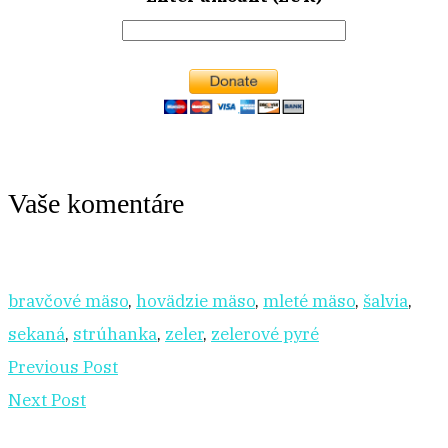
Vaše komentáre
bravčové mäso
,
hovädzie mäso
,
mleté mäso
,
šalvia
,
sekaná
,
strúhanka
,
zeler
,
zelerové pyré
Previous Post
Next Post