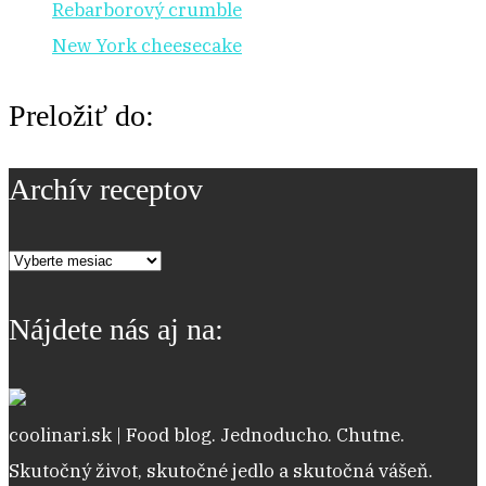
Rebarborový crumble
New York cheesecake
Preložiť do:
Archív receptov
Archív
receptov
Nájdete nás aj na:
coolinari.sk | Food blog. Jednoducho. Chutne.
Skutočný život, skutočné jedlo a skutočná vášeň.