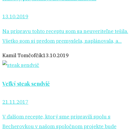
13.10.2019
Na prípravu tohto receptu som sa neuveriteľne tešila.
Všetko som si predom premyslela, naplánovala, a...
Kamil Tomčofčík
13.10.2019
Veľký steak sendvič
21.11.2017
V ďalšom recepte, ktorý sme pripravili spolu s
Becherovkou v našom spoločnom projekte bude