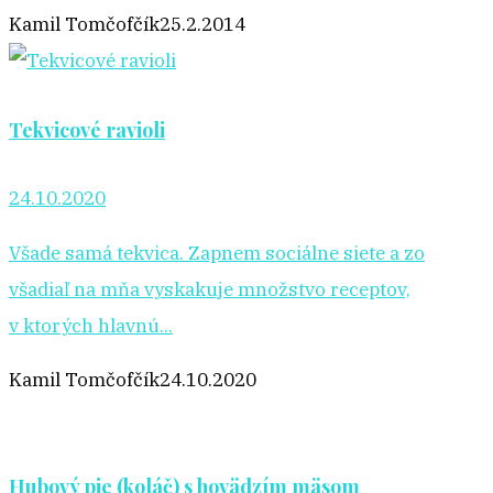
Kamil Tomčofčík
25.2.2014
Tekvicové ravioli
24.10.2020
Všade samá tekvica. Zapnem sociálne siete a zo
všadiaľ na mňa vyskakuje množstvo receptov,
v ktorých hlavnú...
Kamil Tomčofčík
24.10.2020
Hubový pie (koláč) s hovädzím mäsom