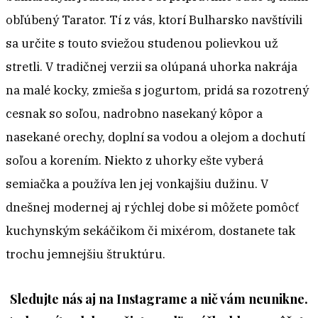
obľúbený Tarator. Tí z vás, ktorí Bulharsko navštívili
sa určite s touto sviežou studenou polievkou už
stretli. V tradičnej verzii sa olúpaná uhorka nakrája
na malé kocky, zmieša s jogurtom, pridá sa rozotrený
cesnak so soľou, nadrobno nasekaný kôpor a
nasekané orechy, doplní sa vodou a olejom a dochutí
soľou a korením. Niekto z uhorky ešte vyberá
semiačka a používa len jej vonkajšiu dužinu. V
dnešnej modernej aj rýchlej dobe si môžete pomôcť
kuchynským sekáčikom či mixérom, dostanete tak
trochu jemnejšiu štruktúru.
Sledujte nás aj na Instagrame a nič vám neunikne.