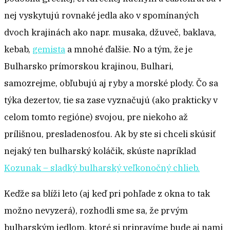
nej vyskytujú rovnaké jedla ako v spomínaných
dvoch krajinách ako napr. musaka, džuveč, baklava,
kebab,
gemista
a mnohé ďalšie. No a tým, že je
Bulharsko prímorskou krajinou, Bulhari,
samozrejme, obľubujú aj ryby a morské plody. Čo sa
týka dezertov, tie sa zase vyznačujú (ako prakticky v
celom tomto regióne) svojou, pre niekoho až
prílišnou, presladenosťou. Ak by ste si chceli skúsiť
nejaký ten bulharský koláčik, skúste napríklad
Kozunak – sladký bulharský veľkonočný chlieb.
Keďže sa blíži leto (aj keď pri pohľade z okna to tak
možno nevyzerá), rozhodli sme sa, že prvým
bulharským jedlom, ktoré si pripravíme bude aj nami