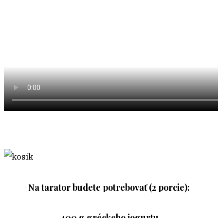
Na tarator budete potrebovať (2 porcie):
400 g gréckeho jogurtu