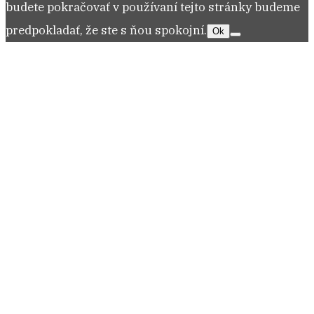
budete pokračovať v používaní tejto stránky budeme
predpokladať, že ste s ňou spokojní.
Ok