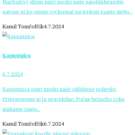
Marhuľový džem patrí medzi naše najobľúbenejšie,
najviac si ho vieme vychutnať na teplom toaste alebo...
Kamil Tomčofčík
4.7.2024
Kapustnica
6.7.2024
Kapustnica patrí medzi naše obľúbené polievky.
Pripravujeme si ju pravidelne. Počas bežného roka
siahame často...
Kamil Tomčofčík
6.7.2024