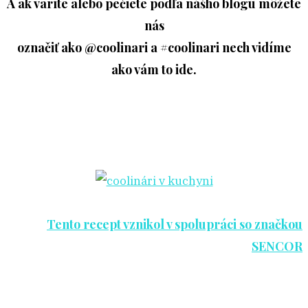
A ak varíte alebo pečiete podľa nášho blogu môžete
nás
označiť ako @coolinari a #coolinari nech vidíme
ako vám to ide.
Tento recept vznikol v spolupráci so značkou
SENCOR