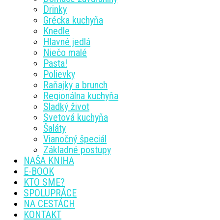
Drinky
Grécka kuchyňa
Knedle
Hlavné jedlá
Niečo malé
Pasta!
Polievky
Raňajky a brunch
Regionálna kuchyňa
Sladký život
Svetová kuchyňa
Šaláty
Vianočný špeciál
Základné postupy
NAŠA KNIHA
E-BOOK
KTO SME?
SPOLUPRÁCE
NA CESTÁCH
KONTAKT