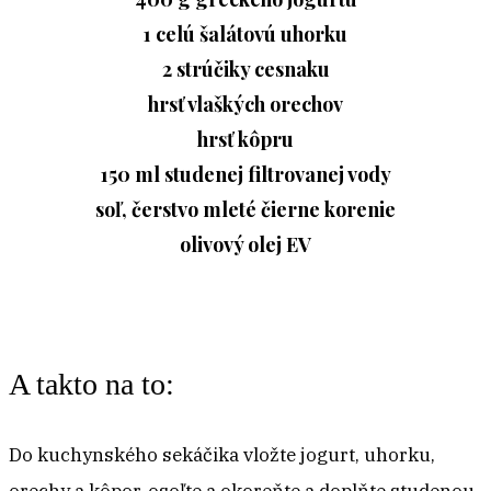
1 celú šalátovú uhorku
2 strúčiky cesnaku
hrsť vlaškých orechov
hrsť kôpru
150 ml studenej filtrovanej vody
soľ, čerstvo mleté čierne korenie
olivový olej EV
A takto na to:
Do kuchynského sekáčika vložte jogurt, uhorku,