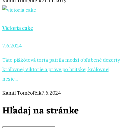
Kamil Tomčofčík
21.11.2019
Victoria cake
7.6.2024
Táto piškótová torta patrila medzi obľúbené dezerty
kráľovnej Viktórie a práve po britskej kráľovnej
nesie...
Kamil Tomčofčík
7.6.2024
Hľadaj na stránke