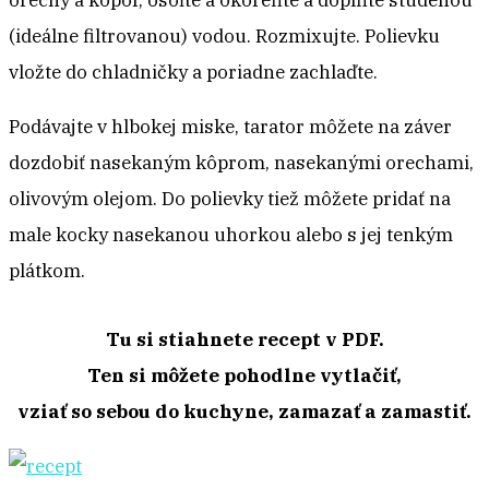
orechy a kôpor, osoľte a okoreňte a doplňte studenou
(ideálne filtrovanou) vodou. Rozmixujte. Polievku
vložte do chladničky a poriadne zachlaďte.
Podávajte v hlbokej miske, tarator môžete na záver
dozdobiť nasekaným kôprom, nasekanými orechami,
olivovým olejom. Do polievky tiež môžete pridať na
male kocky nasekanou uhorkou alebo s jej tenkým
plátkom.
Tu si stiahnete recept v PDF.
Ten si môžete pohodlne vytlačiť,
vziať so sebou do kuchyne, zamazať a zamastiť.