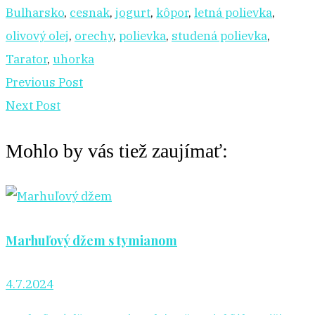
Bulharsko
,
cesnak
,
jogurt
,
kôpor
,
letná polievka
,
olivový olej
,
orechy
,
polievka
,
studená polievka
,
Tarator
,
uhorka
Previous Post
Next Post
Mohlo by vás tiež zaujímať:
Marhuľový džem s tymianom
4.7.2024