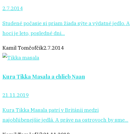
2.7.2014
Studené počasie si priam žiada sýte a výdatné jedlo. A
hoci je leto, posledné dni...
Kamil Tomčofčík
2.7.2014
Kura Tikka Masala a chlieb Naan
21.11.2019
Kura Tikka Masala patrí v Británii medzi
najobľúbenejšie jedlá. A práve na ostrovoch by sme...