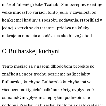
naše obľúbené grécke Tzatziki. Samozrejme, existuje
veľké množstvo variácii tohto jedla, v závislosti od
konkrétnej krajiny a spôsobu podávania. Napríklad v
jednej z verzií sa do taratoru pridáva na kúsky
nakrájaná omeleta a podáva sa ako hlavný chod.
O Bulharskej kuchyni
Tento mesiac sa v našom dlhodobom projekte so
značkou Sencor trochu pozrieme na špeciality
Bulharskej kuchyne. Bulharská kuchyňa má vo
všeobecnosti typické balkánske črty, ovplyvnené
osmanským vplyvom a teplejším podnebím. Je
podobná gréckej, či tureckej kuchyni a častokrát sa v