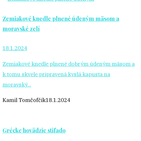
Zemiakové knedle plnené údeným mäsom a
moravské zelí
18.1.2024
Zemiakové knedle plnené dobrým údeným mäsom a
k tomu skvele pripravená kyslá kapusta na
moravský...
Kamil Tomčofčík
18.1.2024
Grécke hovädzie stifado