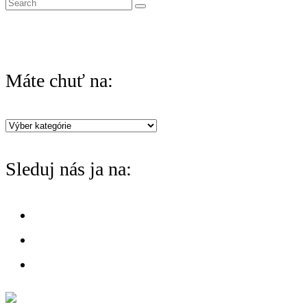
S
e
a
r
Máte chuť na:
c
h
Máte
f
chuť
o
Sleduj nás ja na:
na:
r
: